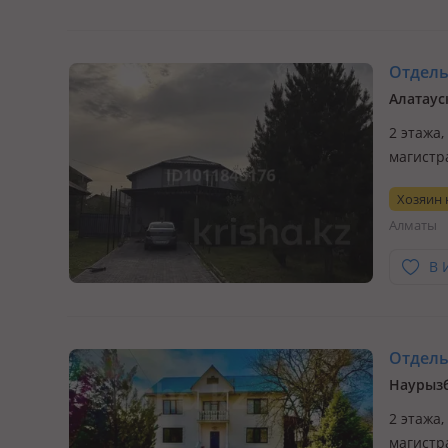
Отдельн
Алатауск
2 этажа,
магистр
переезд
Хозяин
котельно
Алматы
э…
В 
Отдельн
Наурызб
2 этажа,
магистр