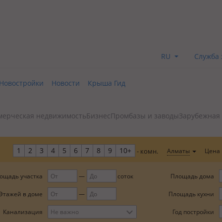
RU
Служба 
Новостройки
Новости
Крыша Гид
мерческая недвижимость
Бизнес
Промбазы и заводы
Зарубежная
1
2
3
4
5
6
7
8
9
10+
Цена
Алматы
- комн.
ощадь участка
Площадь дома
соток
Этажей в доме
Площадь кухни
Год постройки
Канализация
Не важно