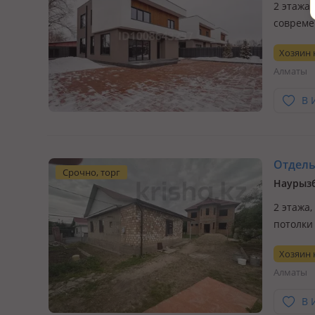
2 этажа,
совреме
санатор
Хозяин
В двух м
Алматы
В 
Отдельн
Срочно, торг
2 этажа,
потолки 
3–4 мин
Хозяин
Первый 
Алматы
В 