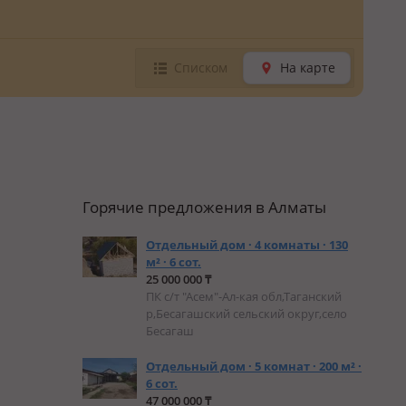
Списком
На карте
Горячие предложения в Алматы
Отдельный дом · 4 комнаты · 130
м² · 6 сот.
25 000 000 ₸
ПК с/т "Асем"-Ал-кая обл,Таганский
р,Бесагашский сельский округ,село
Бесагаш
Отдельный дом · 5 комнат · 200 м² ·
6 сот.
47 000 000 ₸