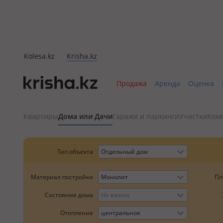
Kolesa.kz
Krisha.kz
Продажа
Аренда
Оценка
Квартиры
Дома или Дачи
Гаражи и паркинги
Участки
Ком
Тип объекта
Отдельный дом
Пл
Материал постройки
Монолит
Состояние дома
Не важно
Отопление
центральное