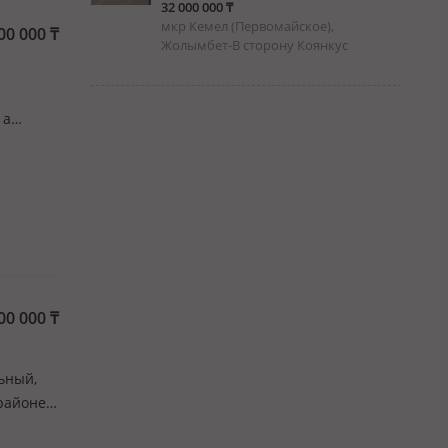
32 000 000 ₸
мкр Кемел (Первомайское),
00 000
₸
Жолымбет-В сторону Коянкус
 а
нимание
ном из
00 000
₸
льный,
районе
.