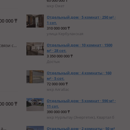
63 000 000 ₸
мкр Ожет
Отдельный дом · 5 комнат · 250 м² ·
00 000
₸
1 сот.
310 000 000 ₸
улица Кербулакская
Отдельный дом · 10 комнат · 1500
связи с
м² · 28 сот.
из
3 350 000 000 ₸
Второй
Достык
Отдельный дом · 4 комнаты · 160
м² · 5 сот.
72 000 000 ₸
мкр Алгабас
Отдельный дом · 5 комнат · 590 м² ·
00 000
₸
11 сот.
390 000 000 ₸
мкр Нурлытау (Энергетик), Квартал б
 а
Отдельный дом · 2 комнаты · 50 м²