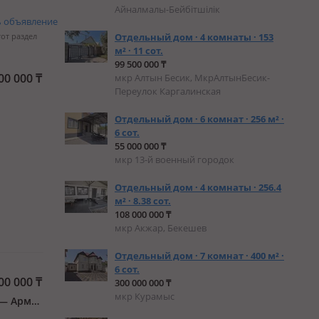
Айналмалы-Бейбітшілік
ь объявление
тот раздел
Отдельный дом · 4 комнаты · 153
м² · 11 сот.
99 500 000 ₸
00 000
₸
мкр Алтын Бесик, МкрАлтынБесик-
Переулок Каргалинская
Отдельный дом · 6 комнат · 256 м² ·
6 сот.
55 000 000 ₸
ей
мкр 13-й военный городок
ет
Отдельный дом · 4 комнаты · 256.4
м² · 8.38 сот.
108 000 000 ₸
мкр Акжар, Бекешев
Отдельный дом · 7 комнат · 400 м² ·
6 сот.
00 000
₸
300 000 000 ₸
мкр Курамыс
Ауэзовский р-н, мкр Таугуль, Мкр Таусамалы, Абая, санаторий алатау — Арман 5 3 — Ашимова