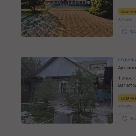
простра
Хозяин
на это 
Алматы
сам…
В 
Отдельн
Ауэзовс
1 этаж, 
магистр
соток с
Хозяин
инвесто
Алматы
жилой 
В 