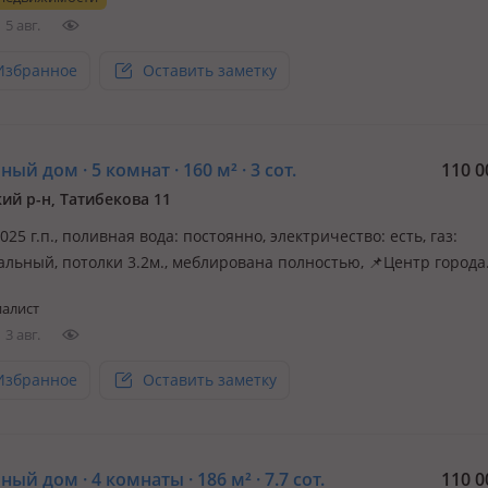
ая прописка, Медеуский район. Если вы мечтаете о комфортной
5 авг.
Избранное
Оставить заметку
ый дом · 5 комнат · 160 м² · 3 сот.
110 0
ий р-н, Татибекова 11
2025 г.п., поливная вода: постоянно, электричество: есть, газ:
альный, потолки 3.2м., меблирована полностью, 📌Центр города
 доступности школы и садики. 📌Хорошая транспортная развязка
алист
й ремонт. 📌Все трендовые строй материалы использованы. 📌
3 авг.
и техника ост…
Избранное
Оставить заметку
ый дом · 4 комнаты · 186 м² · 7.7 сот.
110 0