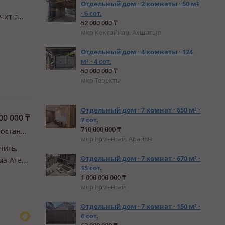
Отдельный дом · 2 комнаты · 50 м²
· 6 сот.
чит с
52 000 000 ₸
на горы!
мкр Коккайнар, Акшағыл
Отдельный дом · 4 комнаты · 124
м² · 4 сот.
50 000 000 ₸
мкр Теректы
Отдельный дом · 7 комнат · 650 м² ·
00 000
₸
7 сот.
710 000 000 ₸
Наурызбайский р-н, мкр Калкаман-2, Нурпейсова 139 — С улицы Абая остановка Аспандиярова
мкр Ерменсай, Арайлы
чить,
Отдельный дом · 7 комнат · 670 м² ·
ма-Ате, в
15 сот.
ода. 🔸
1 000 000 000 ₸
мкр Ерменсай
Отдельный дом · 7 комнат · 150 м² ·
6 сот.