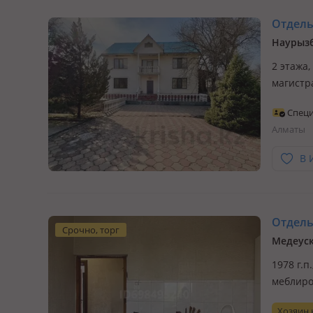
Отдельн
Наурызб
2 этажа,
магистр
простра
Специ
на это р
Алматы
сам…
В 
Отдельн
Срочно, торг
Медеуск
1978 г.п
меблиро
Алатау. 
Хозяин