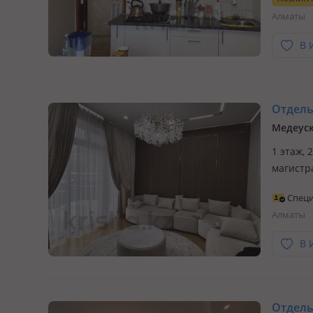
Городск
Алматы
в…
В 
Отдельн
Медеуск
1 этаж, 
магистр
шаговой
Специ
Отличны
Алматы
мебель 
В 
Отдельн