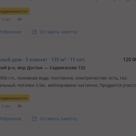
нство для жизни, отдыха или масштабного проекта, обратите в
 недвижимости
редкое предложение. Продаётся дом площадью 255, 6 кв. м в одн
3 авг.
Избранное
Оставить заметку
ый дом · 5 комнат · 135 м² · 11 сот.
120 0
кий р-н, мкр Достык — Садвакасова 132
1956 г.п., поливная вода: постоянно, электричество: есть, газ:
альный, потолки 3.5м., меблирована частично, Продается участ
 домом 5 комнат в перспективном районе! Отличное предложени
 недвижимости
ров или большой семьи! На участке площадью 11 соток распол
2 авг.
дом…
Избранное
Оставить заметку