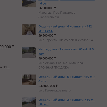
· 6 сот.
нимание
26 900 000 ₸
ом из
Маралды-Пос. Панфилов
(Табаксавхоз)
Отдельный дом · 4 комнаты · 142
м² · 4 сот.
59 500 000 ₸
мкр Теректы, Шектибай-Шектибай 46
00 000
₸
Часть дома · 2 комнаты · 60 м² · 8.5
сот.
49 000 000 ₸
мкр Акжар, Салыка Зиманова-
ок 11
СРОЧНАЯ ПРОДАЖА
е для
Отдельный дом · 5 комнат · 189 м² ·
ожено
6 сот.
230 000 000 ₸
мкр Каменское плато
Отдельный дом · 2 комнаты · 50 м²
· 8 сот.