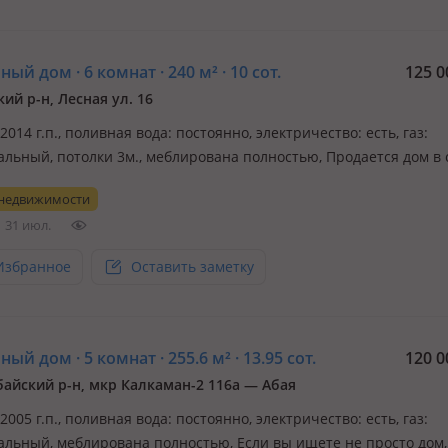
ый дом · 6 комнат · 240 м² · 10 сот.
125 0
ий р-н, Лесная ул. 16
 2014 г.п., поливная вода: постоянно, электричество: есть, газ:
альный, потолки 3м., меблирована полностью, Продается дом в 
ом, строили для себя. Дом двухэтажный с подвалом, состоящий 
 недвижимости
й, первый этаж состоит из двух жилых комнат, холла и кухней. 
31 июл.
Избранное
Оставить заметку
ый дом · 5 комнат · 255.6 м² · 13.95 сот.
120 0
айский р-н, мкр Калкаман-2 116а — Абая
 2005 г.п., поливная вода: постоянно, электричество: есть, газ:
альный, меблирована полностью, Если вы ищете не просто дом,