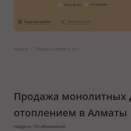
от хозяев
есть фото
Ещё настройки
Очистить всё
Крыша
Продажа домов и дач
/
Продажа монолитных 
отоплением в Алматы
Найдено
195
объявлений