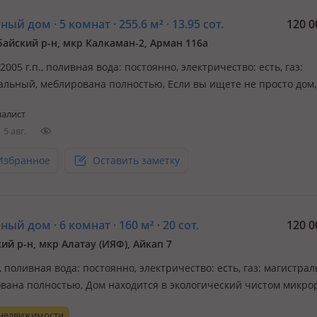
ый дом · 5 комнат · 255.6 м² · 13.95 сот.
120 0
айский р-н, мкр Калкаман-2, Арман 116а
 2005 г.п., поливная вода: постоянно, электричество: есть, газ:
альный, меблирована полностью, Если вы ищете не просто дом,
нство для жизни, отдыха или масштабного проекта, обратите в
алист
едкое предложение. Продаётся дом площадью 255, 6 кв. м. в од
5 авг.
Избранное
Оставить заметку
ый дом · 6 комнат · 160 м² · 20 сот.
120 0
ий р-н, мкр Алатау (ИЯФ), Айкап 7
., поливная вода: постоянно, электричество: есть, газ: магистра
вана полностью, Дом находится в экологический чистом микро
Дом с магазином и с частью дома, который можно сдать в аренду
 недвижимости