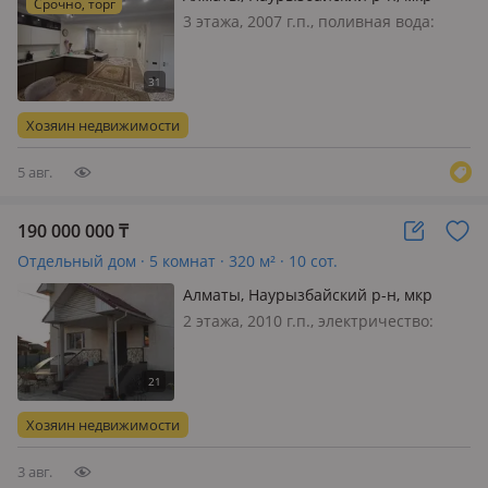
Срочно, торг
Таусамалы, Сагдиева 87В
3 этажа, 2007 г.п., поливная вода:
постоянно, электричество: есть, газ:
магистральный, потолки 3.2м.,
меблирована частично, Самый
сейсмостойкий и тихий район города
Хозяин недвижимости
Алматы, камень под землей,
поэтому…
5 авг.
190 000 000
₸
Отдельный дом · 5 комнат · 320 м² · 10 сот.
Алматы, Наурызбайский р-н, мкр
Калкаман-3 15 — Кенбаева
2 этажа, 2010 г.п., электричество:
есть, газ: магистральный, потолки
2.8м., меблирована полностью
Хозяин недвижимости
3 авг.