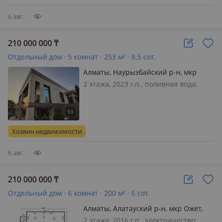
гардероб. Два заезда во двор.
Документы н…
6 авг.
210 000 000
₸
Отдельный дом · 5 комнат · 253 м² · 8.5 сот.
Алматы, Наурызбайский р-н, мкр
Таусамалы, C\Т Жанат-2 41/2
2 этажа, 2023 г.п., поливная вода:
постоянно, электричество: есть, газ:
магистральный, потолки 3.2м.,
меблирована полностью, Светлый,
просторный, уютный, эксклюзивный
Хозяин недвижимости
дом с качественным ремонт…
6 авг.
210 000 000
₸
Отдельный дом · 6 комнат · 200 м² · 6 сот.
Алматы, Алатауский р-н, мкр Ожет,
Тауасарова 19
2 этажа, 2016 г.п., электричество: