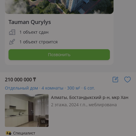
Tauman Qurylys
1 объект сдан
1 объект строится
Позвонить
210 000 000
₸
Отдельный дом · 4 комнаты · 300 м² · 6 сот.
Алматы, Бостандыкский р-н, мкр Хан
Тенгри — Дулати
2 этажа, 2024 г.п., меблирована
частично, Современный дом с
хорошим ремонтом. Кухня
изолированная, кабинет и гостиная.
На нижнем этаже 3 спальни, 2 су и
Специалист