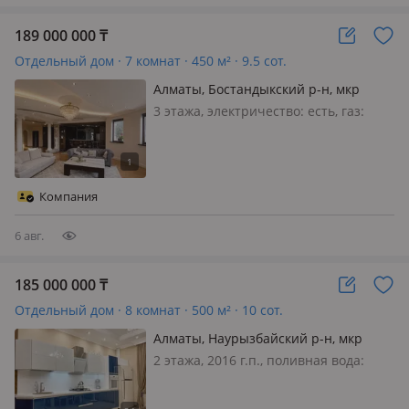
189 000 000
₸
Отдельный дом · 7 комнат · 450 м² · 9.5 сот.
Алматы, Бостандыкский р-н, мкр
Нурлытау (Энергетик) 11
3 этажа, электричество: есть, газ:
магистральный, потолки 4м.,
меблирована полностью, Отличный
дом
Компания
6 авг.
185 000 000
₸
Отдельный дом · 8 комнат · 500 м² · 10 сот.
Алматы, Наурызбайский р-н, мкр
Акжар
2 этажа, 2016 г.п., поливная вода:
постоянно, электричество: есть, газ:
магистральный, потолки 3.2м.,