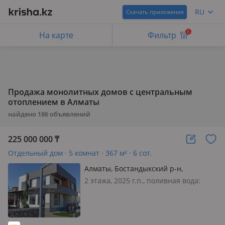
RU
Скачать приложение
5
На карте
Фильтр
Продажа монолитных домов с центральным
отоплением в Алматы
найдено
186
объявлений
225 000 000
₸
Отдельный дом · 5 комнат · 367 м² · 6 сот.
Алматы, Бостандыкский р-н,
Салыкова 48/4
2 этажа, 2025 г.п., поливная вода:
постоянно, электричество: есть, газ:
магистральный, потолки 3.5м., без
мебели, 🟢Выставлен на продажу дом
премиум-класса в закрытом,