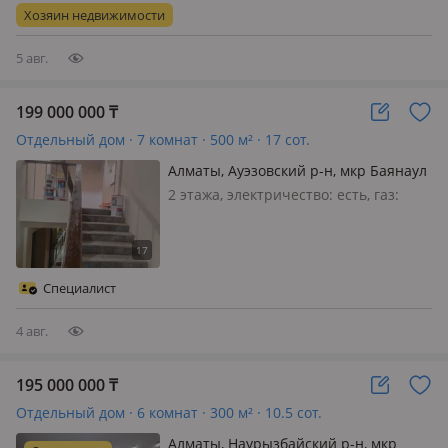
большой дом с готовым арендным
Хозяин недвижимости
бизнесом в Алматы Отличный
вариант д…
5 авг.
199 000 000
₸
Отдельный дом · 7 комнат · 500 м² · 17 сот.
Алматы, Ауэзовский р-н, мкр Баянаул
2 этажа, электричество: есть, газ:
магистральный, Внимание продается
2х уровн коттедж с подвальным
помещением; 💥Отличный вариант
кто хочет ремонт под свой дизайн и
Специалист
интерьер. (имеется материалы дл…
4 авг.
195 000 000
₸
Отдельный дом · 6 комнат · 300 м² · 10.5 сот.
Алматы, Наурызбайский р-н, мкр