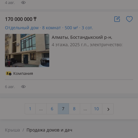
4 авг.
170 000 000
₸
Отдельный дом · 8 комнат · 500 м² · 3 сот.
Алматы, Бостандыкский р-н,
Ушкемпирова 38
4 этажа, 2025 г.п., электричество:
есть, газ: магистральный, потолки
3.3м., без мебели, Продается Таунхаус
в черновой отделке в самом
престижном районе города.
Компания
огороженная территория с охраной…
6 авг.
1
...
6
7
8
...
10
Крыша
/
Продажа домов и дач