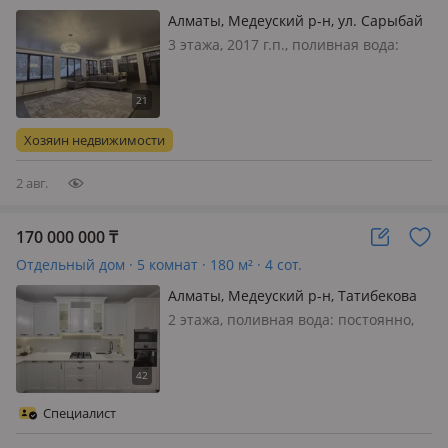
Алматы, Медеуский р-н, ул. Сарыбай
9
3 этажа, 2017 г.п., поливная вода:
постоянно, электричество: есть, газ:
магистральный, потолки 3м.,
меблирована полностью, Медеуский
район Не попадает под снос! Лучшее
Хозяин недвижимости
предложение за эту цену в этом…
2 авг.
170 000 000
₸
Отдельный дом · 5 комнат · 180 м² · 4 сот.
Алматы, Медеуский р-н, Татибекова
35 — Сырдария
2 этажа, поливная вода: постоянно,
электричество: есть, газ:
магистральный, меблирована
полностью
Специалист