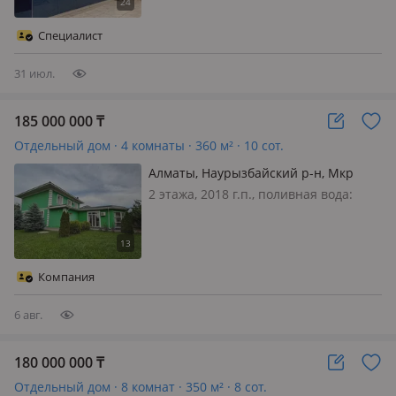
меблирована полностью, Лучшее
предложение в мкр Акжар!🔥 — Дом
Специалист
со свежим ремонтом, банным
комплекс…
31 июл.
185 000 000
₸
Отдельный дом · 4 комнаты · 360 м² · 10 сот.
Алматы, Наурызбайский р-н, Мкр
Достык 57
2 этажа, 2018 г.п., поливная вода:
постоянно, электричество: есть, газ:
магистральный, меблирована
полностью, Есть видео
Компания
6 авг.
180 000 000
₸
Отдельный дом · 8 комнат · 350 м² · 8 сот.