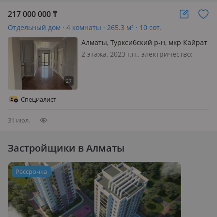
217 000 000
₸
Отдельный дом · 4 комнаты · 265.3 м² · 10 сот.
Алматы, Турксибский р-н, мкр Кайрат
5
2 этажа, 2023 г.п., электричество:
есть, газ: автономный, потолки 3.1м.,
без мебели, Прекрасный дом,
светлый, просторный Свежей
постройки Современный ремонт
Специалист
Открытая красивая терраса с
внутренне…
31 июл.
Застройщики в Алматы
Рассрочка