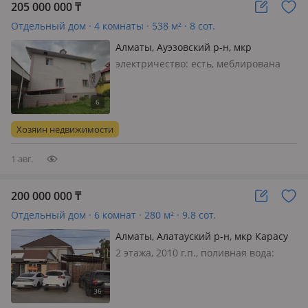
205 000 000
₸
Отдельный дом · 4 комнаты · 538 м² · 8 сот.
Алматы, Ауэзовский р-н, мкр
Таугуль-3, Бутина 26
электричество: есть, меблирована
полностью, Предлагаем вашему
вниманию отличный дом,
сочетающий комфорт, качество
строительства и удобное
Хозяин недвижимости
расположение. Дом строился для
себя, с использовани…
1 авг.
200 000 000
₸
Отдельный дом · 6 комнат · 280 м² · 9.8 сот.
Алматы, Алатауский р-н, мкр Карасу
137 — Баганалы Орда 137
2 этажа, 2010 г.п., поливная вода:
постоянно, электричество: есть, газ:
магистральный, потолки 3м.,
меблирована полностью, 🏡 Продам