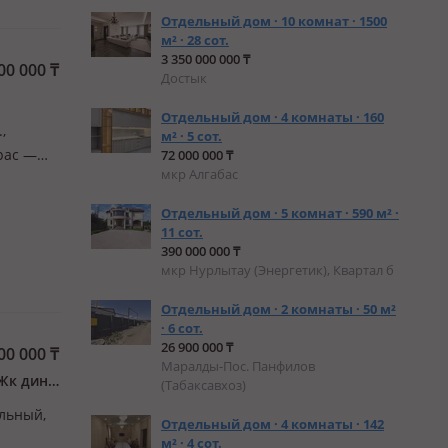
Отдельный дом · 10 комнат · 1500
м² · 28 сот.
3 350 000 000 ₸
00 000
₸
Достык
Отдельный дом · 4 комнаты · 160
,
м² · 5 сот.
рас —
72 000 000 ₸
мкр Алгабас
ный
 города
Отдельный дом · 5 комнат · 590 м² ·
11 сот.
390 000 000 ₸
мкр Нурлытау (Энергетик), Квартал б
Отдельный дом · 2 комнаты · 50 м²
· 6 сот.
26 900 000 ₸
00 000
₸
Маралды-Пос. Панфилов
Бостандыкский р-н, мкр Казахфильм, Жаксылыка Ушкемпирова 34 — Жк династия
(Табаксавхоз)
альный,
Отдельный дом · 4 комнаты · 142
м² · 4 сот.