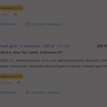
 недвижимости
4 авг.
Избранное
Оставить заметку
ый дом · 4 комнаты · 320 м² · 11 сот.
280 0
ий р-н, мкр Тау Самал, Коргаушы 81
 2005 г.п., электричество: есть, газ: магистральный, потолки 2.95
вана полностью, Продаём уютный дом, который строили для се
качественно и продуманно. Идеально подойдёт для большой се
 недвижимости
, кто ценит комфорт, тишину и простор. 📍 Дом ИЖС 📄 Все доку
31 июл.
Избранное
Оставить заметку