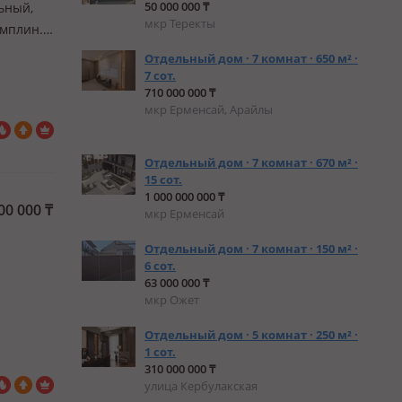
50 000 000 ₸
льный,
мкр Теректы
амплин.
т
Отдельный дом · 7 комнат · 650 м² ·
ухом…
7 сот.
710 000 000 ₸
мкр Ерменсай, Арайлы
Отдельный дом · 7 комнат · 670 м² ·
15 сот.
1 000 000 000 ₸
00 000
₸
мкр Ерменсай
Отдельный дом · 7 комнат · 150 м² ·
6 сот.
63 000 000 ₸
мкр Ожет
Отдельный дом · 5 комнат · 250 м² ·
1 сот.
310 000 000 ₸
улица Кербулакская