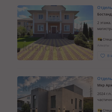
Отдельн
Бостанд
2 этажа,
магистр
Недвижи
Специ
ПРОДАЖУ
Алматы
Бостанд
В 
Отдельн
Мкр Арх
2024 г.п
частичн
НИКТО Н
Специ
одной и