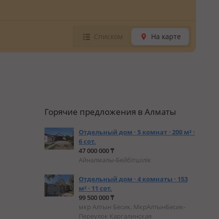
Списком
На карте
Горячие предложения в Алматы
Отдельный дом · 5 комнат · 200 м² ·
6 сот.
47 000 000 ₸
Айналмалы-Бейбітшілік
Отдельный дом · 4 комнаты · 153
м² · 11 сот.
99 500 000 ₸
мкр Алтын Бесик, МкрАлтынБесик-
Переулок Каргалинская