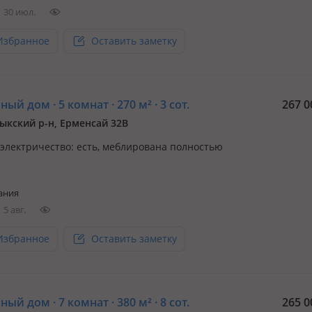
30 июл.
 ряд…
Избранное
Оставить заметку
ый дом · 5 комнат · 270 м² · 3 сот.
267 0
ыкский р-н, Ерменсай 32В
, электричество: есть, меблирована полностью
ания
5 авг.
Избранное
Оставить заметку
ый дом · 7 комнат · 380 м² · 8 сот.
265 0