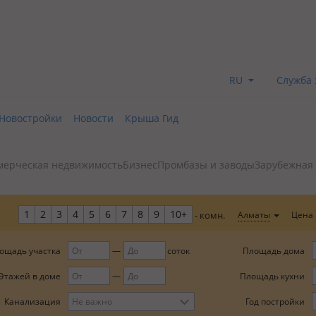
RU
Служба 
Новостройки
Новости
Крыша Гид
мерческая недвижимость
Бизнес
Промбазы и заводы
Зарубежная
1
2
3
4
5
6
7
8
9
10+
Цена
Алматы
- комн.
ощадь участка
Площадь дома
соток
Этажей в доме
Площадь кухни
Год постройки
Канализация
Не важно