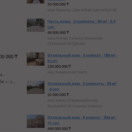
59 500 000 ₸
мкр Теректы, Шектибай-Шектибай 46
Часть дома · 2 комнаты · 60 м² · 8.5
сот.
49 000 000 ₸
мкр Акжар, Салыка Зиманова-
СРОЧНАЯ ПРОДАЖА
Отдельный дом · 5 комнат · 189 м² ·
00 000
₸
6 сот.
230 000 000 ₸
мкр Каменское плато
м.,
бя — с
Отдельный дом · 2 комнаты · 50 м²
мьи или
· 8 сот.
32 000 000 ₸
менты…
мкр Кемел (Первомайское),
Жолымбет-В сторону Коянкус
Отдельный дом · 9 комнат · 594 м² ·
11 сот.
449 000 000 ₸