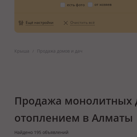
от хозяев
есть фото
Ещё настройки
Очистить всё
Крыша
Продажа домов и дач
/
Продажа монолитных 
отоплением в Алматы
Найдено
195
объявлений