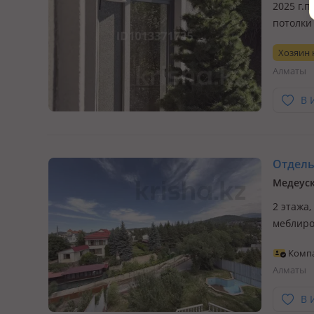
2025 г.п
потолки
отсутст
Хозяин
Есентай
Алматы
В 
Отдельн
Медеуск
2 этажа,
меблиро
Комп
Алматы
В 