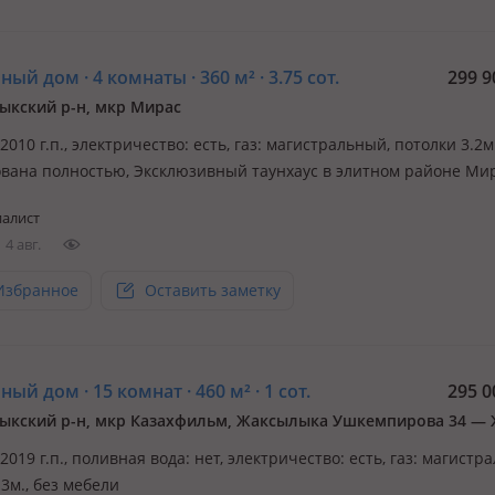
ый дом · 4 комнаты · 360 м² · 3.75 сот.
299 9
ыкский р-н, мкр Мирас
 2010 г.п., электричество: есть, газ: магистральный, потолки 3.2м.
вана полностью, Эксклюзивный таунхаус в элитном районе Ми
, безопасность и приватность Предлагается к продаже простор
алист
с в одном из самых престижных и экологически чистых районов
4 авг.
ора…
Избранное
Оставить заметку
ый дом · 15 комнат · 460 м² · 1 сот.
295 0
 2019 г.п., поливная вода: нет, электричество: есть, газ: магистр
3м., без мебели