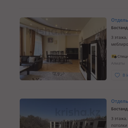
Отдельн
Бостанд
3 этажа,
меблиро
комфорт
Специ
таунхау
Алматы
— микр
В 
Отдельн
3 этажа,
потолки 