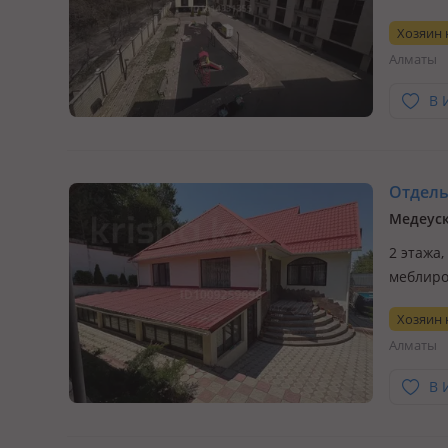
Хозяин
Алматы
В 
Отдельн
Медеуск
2 этажа,
меблиро
душой, 
Хозяин
для тех
Алматы
В 