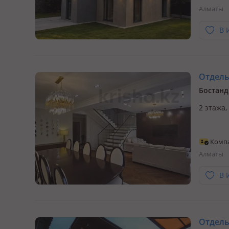
Алматы
Дулати,
В 
Отдельн
Бостанд
2 этажа
Комп
Алматы
В 
Отдельн