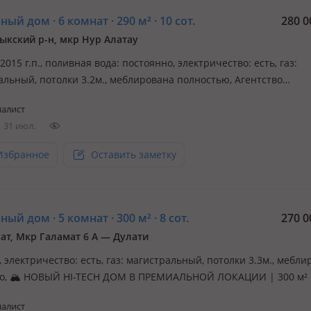
ый дом · 6 комнат · 290 м² · 10 сот.
280 0
ыкский р-н, мкр Нур Алатау
 2015 г.п., поливная вода: постоянно, электричество: есть, газ:
альный, потолки 3.2м., меблирована полностью, Агентство
мости «Вариант Казахстан» Предлагает Вашему вниманию на
алист
: 🏠 Шикарный Уютный дом в экологически чистом районе гор
31 июл.
ыкский Район, мкр. Нур…
Избранное
Оставить заметку
ый дом · 5 комнат · 300 м² · 8 сот.
270 0
ат, Мкр Галамат 6 А — Дулати
., электричество: есть, газ: магистральный, потолки 3.3м., мебл
о, 🏔️ НОВЫЙ HI-TECH ДОМ В ПРЕМИАЛЬНОЙ ЛОКАЦИИ | 300 м² 
Е ЖИЛ Продаётся абсолютно новый дом в современном стиле Hi
алист
з самых комфортных и экологичных локаций Алматы — вверх по