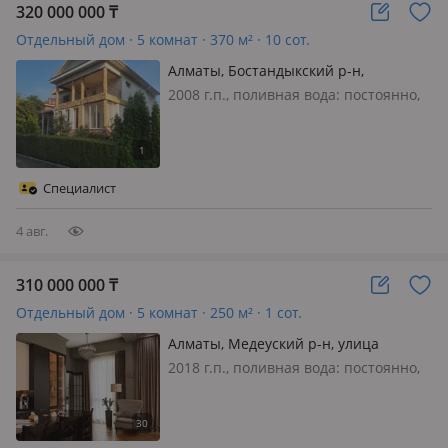
320 000 000
₸
Отдельный дом · 5 комнат · 370 м² · 10 сот.
Алматы, Бостандыкский р-н,
Ходжанова 55
2008 г.п., поливная вода: постоянно,
электричество: есть, газ:
магистральный, меблирована
частично, ✨ Уникальный дом вдоль
Аль-Фараби — идеален для жизни,
Специалист
бизнеса или инвестиций ✨ В
продаже просто…
4 авг.
310 000 000
₸
Отдельный дом · 5 комнат · 250 м² · 1 сот.
Алматы, Медеуский р-н, улица
Кербулакская 8/1 к7
2018 г.п., поливная вода: постоянно,
электричество: есть, газ:
магистральный, потолки 4м.,
меблирована полностью, Есть видео