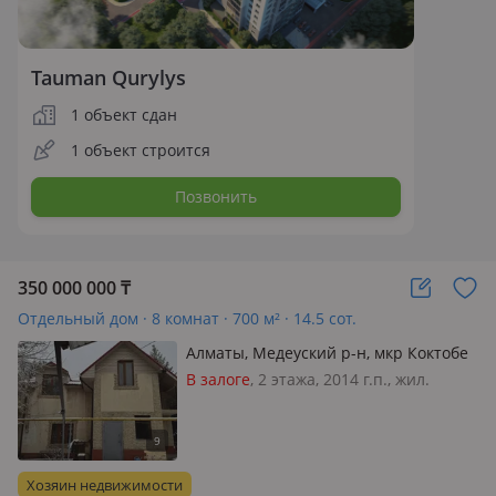
Tauman Qurylys
1 объект сдан
1 объект строится
Позвонить
350 000 000
₸
Отдельный дом · 8 комнат · 700 м² · 14.5 сот.
Алматы, Медеуский р-н, мкр Коктобе
32
В залоге
, 2 этажа, 2014 г.п., жил.
площадь 249 м², кухня 30 м²,
электричество: есть, газ:
магистральный, потолки 3м., Дом в
хорошем состоянии, в центре города
Хозяин недвижимости