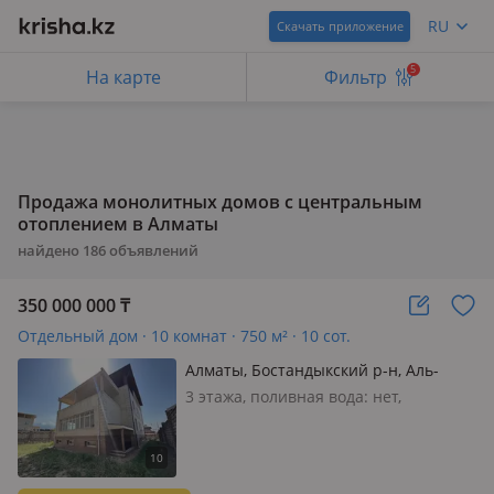
RU
Скачать приложение
5
На карте
Фильтр
Продажа монолитных домов с центральным
отоплением в Алматы
найдено
186
объявлений
350 000 000
₸
Отдельный дом · 10 комнат · 750 м² · 10 сот.
Алматы, Бостандыкский р-н, Аль-
Фараби 120
3 этажа, поливная вода: нет,
электричество: есть, газ:
магистральный, без мебели, Дом
строился под надрезом архитектора,
высокий цоколь (высота 2.8 метра с