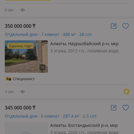
По близости очень много
супермаркетов…
6 авг.
350 000 000
₸
Отдельный дом · 7 комнат · 488 м² · 28 сот.
Алматы, Наурызбайский р-н, мкр
Срочно, торг
Акжар, Даулеткерей 54
3 этажа, 2012 г.п., поливная вода:
постоянно, электричество: есть, газ:
магистральный, потолки 3.5м.,
Продажа в связи с переездом Общая
площадь-488 кв. м. без учета домика
Специалист
для охраны и обслуживающег…
3 авг.
345 000 000
₸
Отдельный дом · 6 комнат · 287.4 м² · 2.5 сот.
Алматы, Бостандыкский р-н, мкр
Ерменсай, Ерменсай Алаша 23
3 этажа, 2026 г.п., поливная вода: