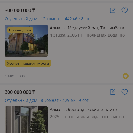
300 000 000
₸
Отдельный дом · 12 комнат · 442 м² · 8 сот.
Алматы, Медеуский р-н, Таттимбета
Срочно, торг
18А
4 этажа, 2006 г.п., поливная вода: по
расписанию, электричество: есть,
газ: магистральный, потолки 3м.,
меблирована полностью, Шикарный
дом в элитном районе Кок-Тобе
Хозяин недвижимости
Медеуский район 🏔️ Участок: 7…
1 авг.
300 000 000
₸
Отдельный дом · 8 комнат · 429 м² · 9 сот.
Алматы, Бостандыкский р-н, мкр
Ерменсай 71 — Аль фараби-
2025 г.п., поливная вода: постоянно,
Ремизовка
электричество: есть, газ:
магистральный, потолки 3м.,