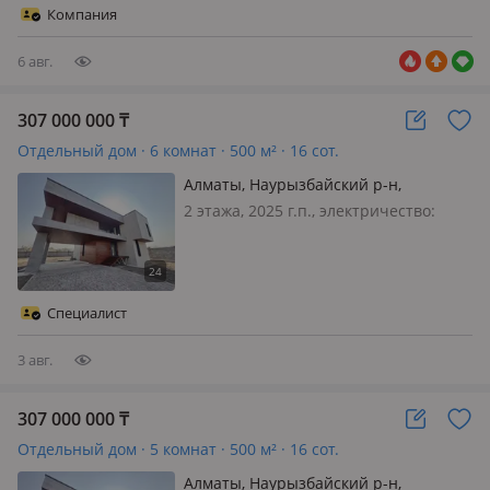
Компания
6 авг.
307 000 000
₸
Отдельный дом · 6 комнат · 500 м² · 16 сот.
Алматы, Наурызбайский р-н,
Сейдимбек 105/5 — Жандосова
2 этажа, 2025 г.п., электричество:
есть, газ: магистральный, потолки
3.2м., 🏡 Дом вашей мечты в сердце
природы и уюта В продаже —
уникальный коттедж в элитном
Специалист
закрытом городке, всего из 4 домов…
3 авг.
307 000 000
₸
Отдельный дом · 5 комнат · 500 м² · 16 сот.
Алматы, Наурызбайский р-н,