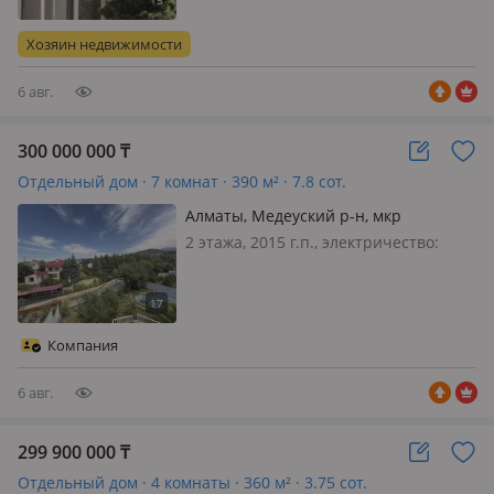
меблирована полностью, Новый
уютный дом 2025 года. Трамплин.
Хозяин недвижимости
отсутствие пробок, абсолютное! в
престижном рай…
6 авг.
300 000 000
₸
Отдельный дом · 7 комнат · 390 м² · 7.8 сот.
Алматы, Медеуский р-н, мкр
Бутаковка, Ондасынова 100
2 этажа, 2015 г.п., электричество:
есть, газ: магистральный, потолки
4м., меблирована полностью, Есть
видео
Компания
6 авг.
299 900 000
₸
Отдельный дом · 4 комнаты · 360 м² · 3.75 сот.