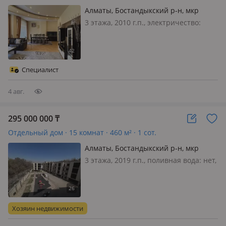
Алматы, Бостандыкский р-н, мкр
Мирас
3 этажа, 2010 г.п., электричество:
есть, газ: магистральный, потолки
3.2м., меблирована полностью,
Эксклюзивный таунхаус в элитном
районе Мирас — комфорт,
Специалист
безопасность и приватность
Предлагается к…
4 авг.
295 000 000
₸
Отдельный дом · 15 комнат · 460 м² · 1 сот.
Алматы, Бостандыкский р-н, мкр
Казахфильм, Жаксылыка
3 этажа, 2019 г.п., поливная вода: нет,
Ушкемпирова 34 — Жк династия
электричество: есть, газ:
магистральный, потолки 3м., без
мебели
Хозяин недвижимости