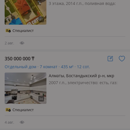
Гигант, Керей жанибек хандар 85/87
3 этажа, 2014 г.п., поливная вода:
постоянно, электричество: есть, газ:
магистральный, потолки 3м.,
меблирована полностью, Варианты
обмена на коммерцию либо квартиру
Специалист
с доплатой Продается дом в…
2 авг.
350 000 000
₸
Отдельный дом · 7 комнат · 435 м² · 12 сот.
Алматы, Бостандыкский р-н, мкр
Ерменсай, Асем-тау 35
2007 г.п., электричество: есть, газ:
магистральный, меблирована
полностью, 🔥 Представляем Вашему
вниманию дом в одном из лучших КГ
Алматы, Асем Тау! ✅ Участок 12 соток
Специалист
✅ Участок полностью облагоро…
4 авг.