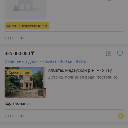
постоянно, электричество: есть, газ:
автономный, потолки 3.6м
Хозяин недвижимости
1 авг.
325 000 000
₸
Отдельный дом · 7 комнат · 400 м² · 8 сот.
Алматы, Медеуский р-н, мкр Тау
Срочно, торг
Самал 125
2 этажа, поливная вода: постоянно,
электричество: есть, газ:
магистральный, потолки 3.5м.,
меблирована полностью, Есть видео.
Так же идеально бод бизнес!
Компания
2 авг.