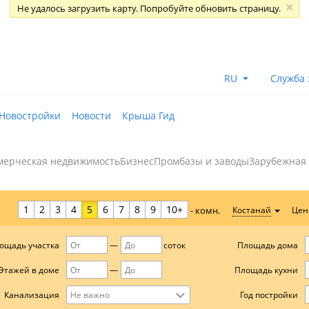
RU
Служба 
Новостройки
Новости
Крыша Гид
мерческая недвижимость
Бизнес
Промбазы и заводы
Зарубежная
1
2
3
4
5
6
7
8
9
10+
Цен
Костанай
- комн.
ощадь участка
Площадь дома
соток
Этажей в доме
Площадь кухни
Год постройки
Канализация
Не важно