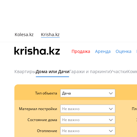
Kolesa.kz
Krisha.kz
Продажа
Аренда
Оценка
Квартиры
Дома или Дачи
Гаражи и паркинги
Участки
Ком
Тип объекта
Дача
Пл
Материал постройки
Не важно
Состояние дома
Не важно
Отопление
Не важно