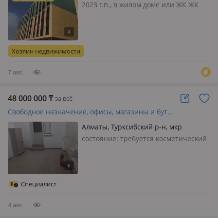
135/4 — По Кульджинке
2023 г.п., в жилом доме или ЖК ЖК
Qazyna, состояние: cвежий ремонт,
вход: отдельный, общий, с улицы,
свет, вода, канализация, отопление,
вентиляция, круглосуточная охрана,
Хозяин недвижимости
общая, потолки 3.1…
7 авг.
48 000 000
₸
за всё
Свободное назначение, офисы, магазины и бутики, склады · 140 м²
Алматы, Турксибский р-н, мкр
Жулдыз-1 35
состояние: требуется косметический
ремонт, вход: отдельный, с улицы,
свет, вода, газ, канализация,
отопление, решетки на окнах, своя,
потолки 3.5м., Отличное
Специалист
предложение о продаже -
помещение 1…
4 авг.