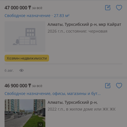
47 000 000
₸
за всё
Свободное назначение · 27.83 м²
Алматы, Турксибский р-н, мкр Кайрат
17 — Жилой комплекс «Dream City
2026 г.п., состояние: черновая
Family - G»
отделка, вход: отдельный, свет, вода,
канализация, отопление,
видеонаблюдение, круглосуточная
охрана, пожарная сигнализация,
Хозяин недвижимости
своя, общая, потолки 3.9м., 🏢 ПРОД…
6 авг.
46 900 000
₸
за всё
Свободное назначение, офисы, магазины и бутики, общепит, салоны красоты, медцентры и аптеки, образование, развлечения · 93 м²
Алматы, Турксибский р-н,
Бухтарминская 153/28
2022 г.п., в жилом доме или ЖК ЖК
Алтын Сити, вход: отдельный, свет,
вода, канализация, отопление,