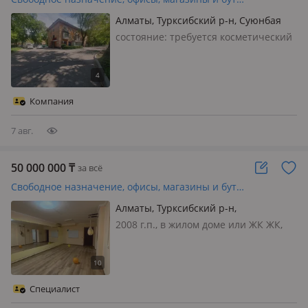
Алматы, Турксибский р-н, Суюнбая
263/1
состояние: требуется косметический
ремонт, вход: отдельный, общий, с
улицы, со двора, свет, вода, газ,
канализация, отопление, вентиляция,
решетки на окнах, сигнализация,
Компания
видеонаблюдение, пож…
7 авг.
50 000 000
₸
за всё
Свободное назначение, офисы, магазины и бутики, склады, общепит, салоны красоты, медцентры и аптеки, образование, развлечения · 170 м²
Алматы, Турксибский р-н,
Чернышевского 17а
2008 г.п., в жилом доме или ЖК ЖК,
состояние: cвежий ремонт, вход:
отдельный, с улицы, свет, вода, газ,
канализация, отопление, решетки на
окнах, сигнализация,
Специалист
видеонаблюдение, пожарная