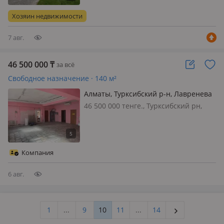
вентиляция, видеонаблюдение,
пожарная сигнализация, общая,
Хозяин недвижимости
потолки 2.9м., РИЭЛТОРЫ НЕ
ЗВОНИТЕ
7 авг.
46 500 000
₸
за всё
Свободное назначение · 140 м²
Алматы, Турксибский р-н, Лавренева
4
46 500 000 тенге., Турксибский рн,
МКР Жулдыз, 1 этажное; здание, 140
м. кв. Зал 110 м. кв.3 кабинета, 2 су,
отопление газовое, 3х фазник,
автономное, высота 3.5 м. парковка,
Компания
под цех, интернет магази…
6 авг.
1
...
9
10
11
...
14