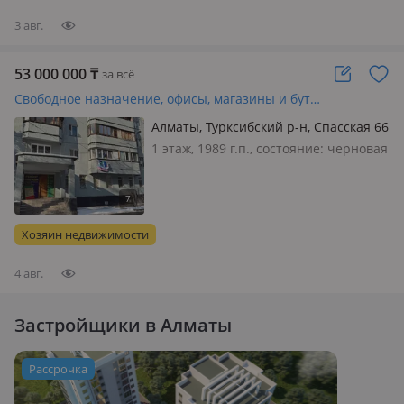
3 авг.
53 000 000
₸
за всё
Свободное назначение, офисы, магазины и бутики, склады, общепит, салоны красоты · 97 м²
Алматы, Турксибский р-н, Спасская 66
1 этаж, 1989 г.п., состояние: черновая
отделка, вход: отдельный, свет, вода,
газ, канализация, отопление,
вентиляция, решетки на окнах, своя,
общая, потолки 3м., Продам отличное
Хозяин недвижимости
нежилое помещен…
4 авг.
Застройщики в Алматы
Рассрочка