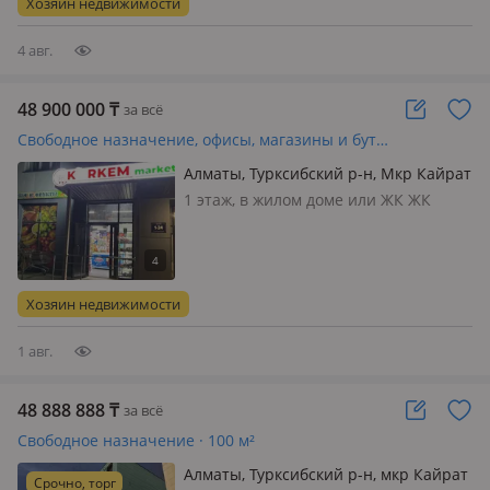
Хозяин недвижимости
Турксибского района в ЖК TURAN.
Рядом, в шагов…
4 авг.
48 900 000
₸
за всё
Свободное назначение, офисы, магазины и бутики, склады, общепит, салоны красоты, сельское хозяйство, бани, гостиницы и зоны отдыха, медцентры и аптеки, образование, развлечения · 76 м²
Алматы, Турксибский р-н, Мкр Кайрат
303/4 К3
1 этаж, в жилом доме или ЖК ЖК
Tamarix Citiy, вход: отдельный, с
улицы, свет, вода, канализация,
отопление, вентиляция, своя, общая,
потолки 3.28м., 🏢 Продам
Хозяин недвижимости
коммерческое помещение, 76 м²,
новый ЖК…
1 авг.
48 888 888
₸
за всё
Свободное назначение · 100 м²
Алматы, Турксибский р-н, мкр Кайрат
Срочно, торг