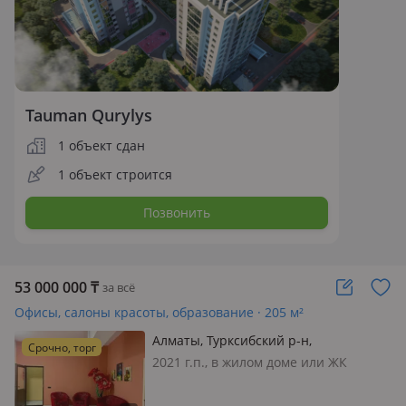
Tauman Qurylys
1 объект сдан
1 объект строится
Позвонить
53 000 000
₸
за всё
Офисы, салоны красоты, образование · 205 м²
Алматы, Турксибский р-н,
Срочно, торг
Сейфуллина 51/5 — Майбороды
2021 г.п., в жилом доме или ЖК
Теремки, состояние: cвежий ремонт,
вход: отдельный, свет, вода,