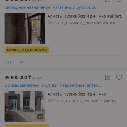
Свободное назначение, магазины и бутики, образование · 78.35 м²
Алматы, Турксибский р-н, мкр Кайрат,
Сыбызгы 100
2026 г.п., в жилом доме или ЖК ЖК
Jeti Qazyna, состояние: черновая
отделка, вход: отдельный, со двора,
свет, вода, канализация, отопление,
вентиляция, потолки 3.3м.,
Хозяин недвижимости
Помещение находится в новом ЖК
Je…
7 авг.
49 800 000
₸
за всё
Офисы, магазины и бутики, медцентры и аптеки, образование · 62 м²
Алматы, Турксибский р-н, мкр
Нуршашкан (Колхозши) улица Санлак
2025 г.п., вход: отдельный, с улицы,
дом 2 — ЖК TURAN
свет, вода, газ, канализация,
вентиляция, общая, потолки 2.9м.,
Помещения находятся в
перспективном местоположение