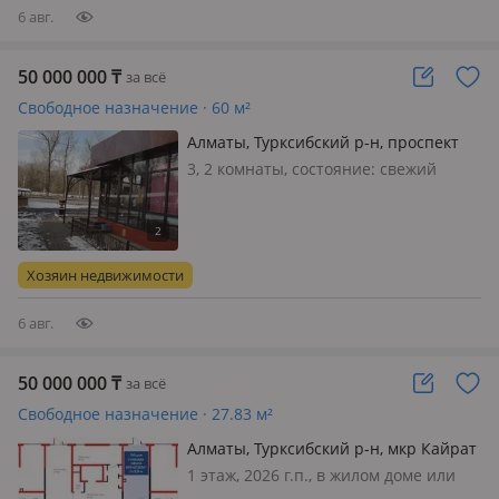
сигнализаци…
6 авг.
50 000 000
₸
за всё
Свободное назначение · 60 м²
Алматы, Турксибский р-н, проспект
Суюнбая 205
3, 2 комнаты, состояние: cвежий
ремонт, вход: отдельный, с улицы,
свет, вода, газ, канализация,
отопление, вентиляция,
сигнализация, видеонаблюдение,
Хозяин недвижимости
круглосуточная охрана, пожарная
сигнализация, об…
6 авг.
50 000 000
₸
за всё
Свободное назначение · 27.83 м²
Алматы, Турксибский р-н, мкр Кайрат
518
1 этаж, 2026 г.п., в жилом доме или