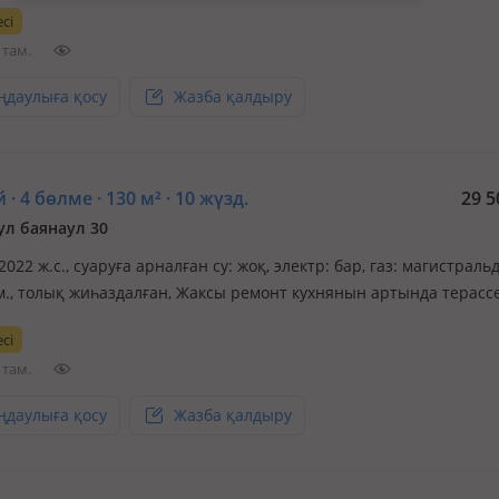
а тапчан мектеп садик магазин бәрі жақын орналасқан үй пад
сі
де ыңғайлы мал ұстағанда ыңғайлы трасса ның шетінде орнала
 там.
ңдаулыға қосу
Жазба қалдыру
 · 4 бөлме · 130 м² · 10 жүзд.
29 5
ул баянаул 30
 2022 ж.с., суаруға арналған су: жоқ, электр: бар, газ: магистраль
3м., толық жиһаздалған, Жаксы ремонт кухнянын артында терассе
 забормен коршалган варотасы Жана есыктын алдында Сарайы
сі
ерде мектеп туседы жанымызда 16шы Мкр бар уйдын ышынде 
 там.
ңдаулыға қосу
Жазба қалдыру