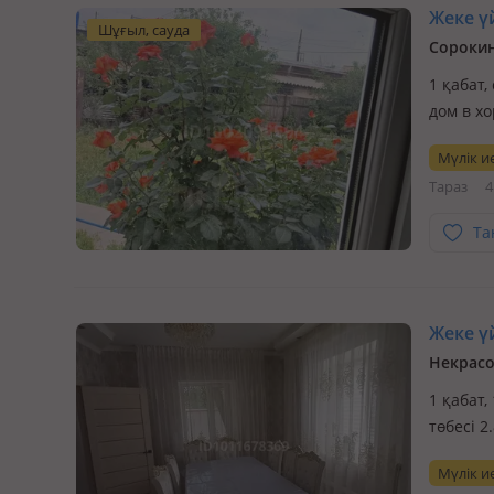
Жеке үй
Шұғыл, сауда
Сорокин
1 қабат,
дом в х
централ
Мүлік ие
автобусы
Тараз
4
Та
Жеке үй
Некрасо
1 қабат,
төбесі 
балабақ
Мүлік ие
пәтерге