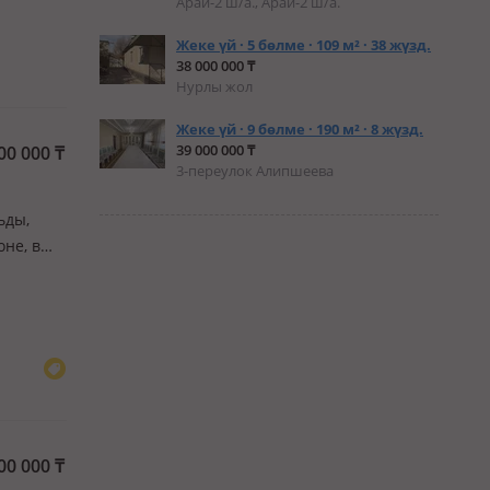
Арай-2 ш/а., Арай-2 ш/а.
Жеке үй · 5 бөлме · 109 м² · 38 жүзд.
38 000 000 ₸
Нурлы жол
Жеке үй · 9 бөлме · 190 м² · 8 жүзд.
39 000 000 ₸
00 000
₸
3-переулок Алипшеева
ьды,
оне, в
альни…
00 000
₸