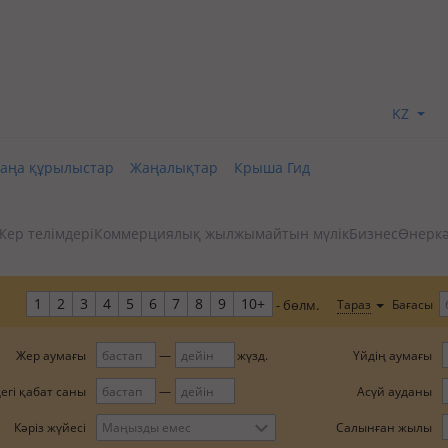
KZ
аңа құрылыстар
Жаңалықтар
Крыша Гид
Жер телімдері
Коммерциялық жылжымайтын мүлік
Бизнес
Өнеркә
1
2
3
4
5
6
7
8
9
10+
Бағасы
Тараз
- бөлм.
Жер аумағы
Үйдің аумағы
жүзд.
егі қабат саны
Асүй ауданы
Салынған жылы
Кәріз жүйесі
Маңызды емес