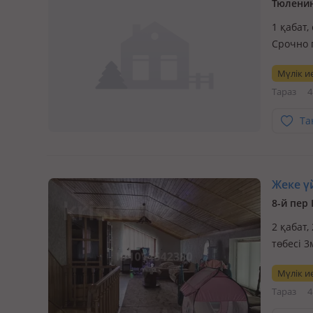
Тюленин
1 қабат,
Срочно 
шаговой
Мүлік ие
квадрат
Тараз
4
Та
Жеке үй
8-й пер
2 қабат,
төбесі 
условия
Мүлік ие
спокойн
Тараз
4
Идеаль