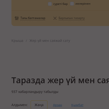
иелерінен
суреті бар
Тағы баптамалар
Барлығын тазарту
Крыша
Жер үй мен саяжай сату
/
Таразда жер үй мен са
937
хабарландыру табылды
Алдымен:
Жаңа
Арзан
Қымбат