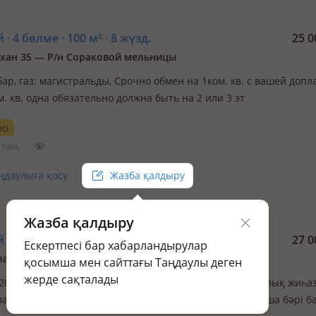
 · 4 бөлме · 100 м² · 8 жүзд.
25 0
хан 35 — Р/н Сораковой мельницы
бар, газ: магистральды, Срочно обмен на 1ком. кв. с вашей допл
м. кв. одна обязательно должна быть на 2 или 3 эт
сі
 там.
ңдаулыға қосу
Жазба қалдыру
Жазба қалдыру
 · 5 бөлме · 110 м² · 10 жүзд.
27 0
Ескертпесі бар хабарландырулар
ау 1 — Кызыл Аббад
қосымша мен сайттағы Таңдаулы деген
жерде сақталады
 2016 ж.с., электр: бар, газ: магистральды, төбесі 3м., толық жиһа
лады қызыл аббад орналасқан үй толық біткен бау бақша бәрі б