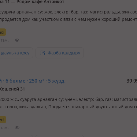
а 11 — Рядом кафе Антрикот
 суаруға арналған су: жоқ, электр: бар, газ: магистральды, жиһаз
продаётся дом как участком с вязи с чем нужен хороший ремонт
 доступности школы садики магазины участок находится в золо
сі
е соседей спокойные дружные
 там.
ңдаулыға қосу
Жазба қалдыру
 · 6 бөлме · 250 м² · 5 жүзд.
39 9
 Кошеней 31
 2000 ж.с., суаруға арналған су: үнемі, электр: бар, газ: магистрал
3м., толық жиһаздалған, Продается шикарный двухэтажный дом с
ми для комфортного проживания. Объект расположен в тихом,
сі
ом и экологически чистом районе с развитой инфраструктурой.
 там.
н…