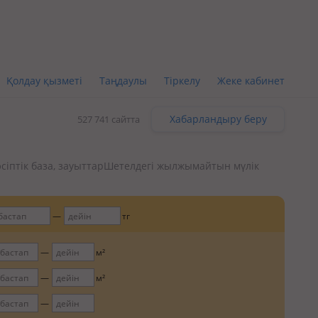
Қолдау қызметі
Таңдаулы
Тіркелу
Жеке кабинет
Хабарландыру беру
527 741 сайтта
сіптік база, зауыттар
Шетелдегі жылжымайтын мүлік
тг
м²
м²