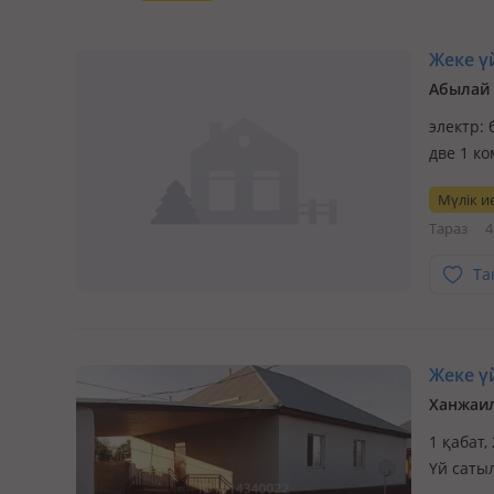
Жеке үй
Абылай 
электр: 
две 1 ко
Мүлік ие
Тараз
4
Та
Жеке үй
Ханжаил
1 қабат,
Үй саты