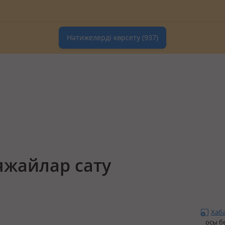
Нәтижелерді көрсету
(937)
яжайлар сату
Хаб
осы б