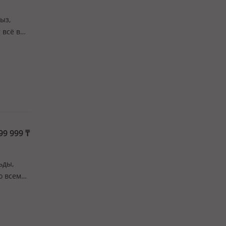
сыз,
 всё в
том
99 999
₸
ьды,
о всеми