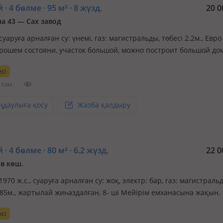
 · 4 бөлме · 95 м² · 8 жүзд.
20 0
а 43 — Сах завод
 суаруға арналған су: үнемі, газ: магистральды, төбесі 2.2м., Евро
орошем состояни, участок большой, можно построит большой дом
ьная, асфальт, освещение, рядом школы, ясли сад, рядом церков
сі
 7, 32, 27.Есть торг. Хорошый район
 там.
ңдаулыға қосу
Жазба қалдыру
 · 4 бөлме · 80 м² · 6.2 жүзд.
22 0
в көш.
 1970 ж.с., суаруға арналған су: жоқ, электр: бар, газ: магистраль
2.85м., жартылай жиһаздалған, 8- ші Мейірім емханасына жақын.
ша, сауда орындары бар. Көше тыныш. Көшуге байланысты 2-3 
сі
 Тараз бен Астана қаласына айырбастауға болады, Сіздің үсте…