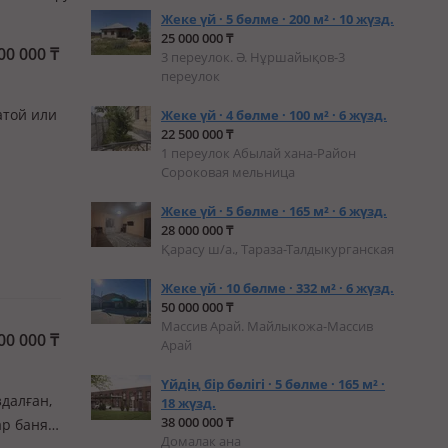
Жеке үй · 5 бөлме · 200 м² · 10 жүзд.
25 000 000 ₸
00 000
₸
3 переулок. Ә. Нұршайықов-3
переулок
атой или
Жеке үй · 4 бөлме · 100 м² · 6 жүзд.
22 500 000 ₸
1 переулок Абылай хана-Район
Сороковая мельница
Жеке үй · 5 бөлме · 165 м² · 6 жүзд.
28 000 000 ₸
Қарасу ш/а., Тараза-Талдыкурганская
Жеке үй · 10 бөлме · 332 м² · 6 жүзд.
50 000 000 ₸
Массив Арай. Майлыкожа-Массив
00 000
₸
Арай
Үйдің бір бөлігі · 5 бөлме · 165 м² ·
здалған,
18 жүзд.
38 000 000 ₸
ар баня
Домалак ана