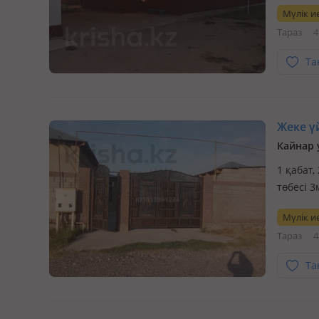
времянк
Мүлік ие
бизнеке
Тараз
4
Та
Жеке үй
Кайнар 
1 қабат,
төбесі 
Керемет
Мүлік ие
жакын ж
Тараз
4
по…
Та