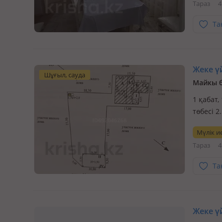
Тараз
4
Та
Жеке үй
Шұғыл, сауда
Майкы б
1 қабат,
төбесі 2
тупике,
Мүлік ие
располо
Тараз
4
Та
Жеке үй