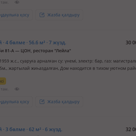
 там.
ңдаулыға қосу
Жазба қалдыру
 · 4 бөлме · 56.6 м² · 7 жүзд.
30 0
и 81-А — ЦОН, ресторан "Лейла"
 1959 ж.с., суаруға арналған су: үнемі, электр: бар, газ: магистрал
.5м., жартылай жиһаздалған, Дом находится в тихом уютном рай
 улица асфальтирована. Дом старый, требует капремонта. Рядом
сі
жены супермаркеты, школы, ЦОН, Оптимед. В доме: 1 зал, 3 сп
 там.
ңдаулыға қосу
Жазба қалдыру
 · 3 бөлме · 62 м² · 6 жүзд.
32 0