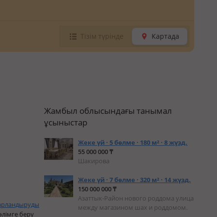
Тізім түрінде
Картада
Жамбыл облысындағы танымал
ұсыныстар
Жеке үй · 5 бөлме · 180 м² · 8 жүзд.
55 000 000 ₸
Шакирова
Жеке үй · 7 бөлме · 320 м² · 14 жүзд.
150 000 000 ₸
Азаттык-Район нового роддома улица
арландыруды
между магазином шах и роддомом.
өлімге беру