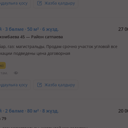
ңдаулыға қосу
Жазба қалдыру
 · 3 бөлме · 50 м² · 6 жүзд.
27 0
ухомбаева 45 — Район сатпаева
бар, газ: магистральды, Продам срочно участок угловой все
кации подведены цена договорная
сі
 там.
ңдаулыға қосу
Жазба қалдыру
 · 2 бөлме · 80 м² · 8 жүзд.
20 0
 79