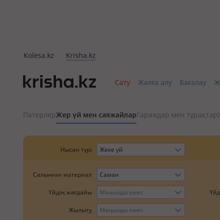
Kolesa.kz
Krisha.kz
Сату
Жалға алу
Бағалау
Ж
Пәтерлер
Жер үй мен саяжайлар
Гараждар мен тұрақтар
Нысан түрі
Жеке үй
Салынған материал
Саман
Үйд
Үйдің жағдайы
Маңызды емес
Жылыту
Маңызды емес