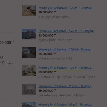
сқан
Жеке үй · 4 бөлме · 100 м² · 7 жүзд.
30 000 000 ₸
1 переулок таллаская
Жеке үй · 6 бөлме · 176 м² · 10 жүзд.
48 000 000 ₸
Аубакирова-Аэропорт
00 000
₸
Жеке үй · 4 бөлме · 100 м² · 8 жүзд.
55 000 000 ₸
ды,
Жамбыла-Жамбыла 88
 бар уй
Жеке үй · 6 бөлме · 170 м² · 6 жүзд.
 бар
39 000 000 ₸
тёплый
Аса ш/а., 3 пер Бауыржан Момышулы
Жеке үй · 7 бөлме · 250 м² · 8 жүзд.
59 000 000 ₸
Бектөбе ш/а., Аныракай-Жасын
Жеке үй · 4 бөлме · 82 м² · 10 жүзд.