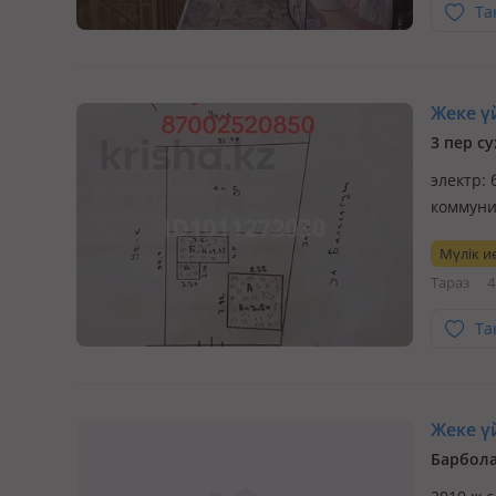
Та
Жеке үй
3 пер с
электр: 
коммуни
Мүлік ие
Тараз
4
Та
Жеке үй
Барбола