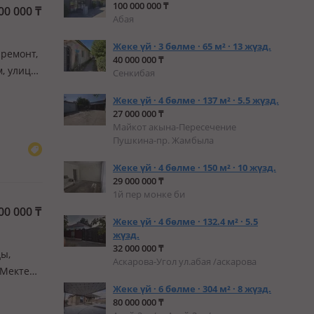
100 000 000 ₸
00 000
₸
Абая
Жеке үй · 3 бөлме · 65 м² · 13 жүзд.
 ремонт,
40 000 000 ₸
, улица
Сенкибая
ь,
Жеке үй · 4 бөлме · 137 м² · 5.5 жүзд.
27 000 000 ₸
Майкот акына-Пересечение
Пушкина-пр. Жамбыла
Жеке үй · 4 бөлме · 150 м² · 10 жүзд.
29 000 000 ₸
1й пер монке би
00 000
₸
Жеке үй · 4 бөлме · 132.4 м² · 5.5
жүзд.
32 000 000 ₸
ды,
Аскарова-Угол ул.абая /аскарова
 Мектеп,
бөлмелі
Жеке үй · 6 бөлме · 304 м² · 8 жүзд.
80 000 000 ₸