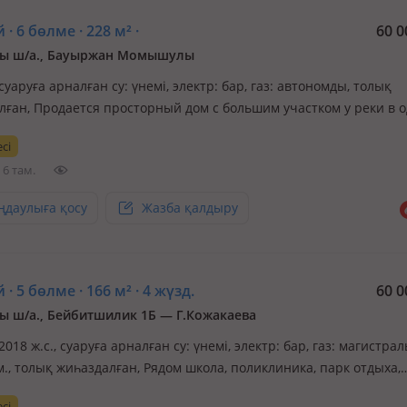
 · 6 бөлме · 228 м² ·
60 0
ы ш/а., Бауыржан Момышулы
 суаруға арналған су: үнемі, электр: бар, газ: автономды, толық
лған, Продается просторный дом с большим участком у реки в 
тных районов города! Если вы мечтаете о доме, где есть место
сі
 семьи, отдыха на природе и реализации любых идей, этот вар
6 там.
ңдаулыға қосу
Жазба қалдыру
 · 5 бөлме · 166 м² · 4 жүзд.
60 0
 ш/а., Бейбитшилик 1Б — Г.Кожакаева
 2018 ж.с., суаруға арналған су: үнемі, электр: бар, газ: магистрал
м., толық жиһаздалған, Рядом школа, поликлиника, парк отдыха,
 2, 68, 12, 20, магазины, СПА салоны, набережка, библиотека, с
сі