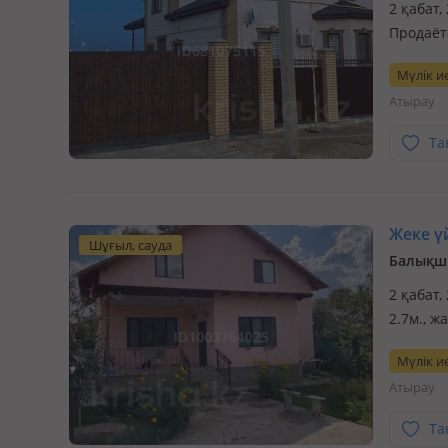
2 қабат,
Продаёт
очень тё
Мүлік ие
Дом был
Атырау
Та
Жеке үй
Шұғыл, сауда
Балықшы
2 қабат,
2.7м., 
дом в х
Мүлік ие
ходьбы 
Атырау
Та