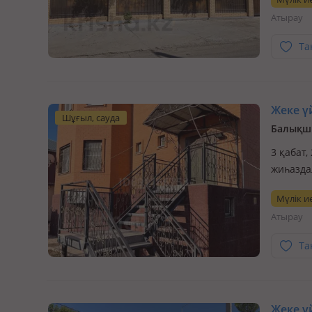
баня, п
Атырау
Та
Жеке үй
Шұғыл, сауда
Балықшы
3 қабат,
жиһазда
переезд
Мүлік ие
капитал
Атырау
Урал…
Та
Жеке үй