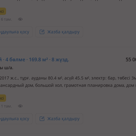
ию, все коммуникации проведены и старый жилой дом. осталось
сі
я отделка. во дворе плодовые деревья, тихий район на бере…
6 там.
ңдаулыға қосу
Жазба қалдыру
 · 4 бөлме · 169.8 м² · 8 жүзд.
55 0
ы ш/а.
2017 ж.с., тұрғ. ауданы 80.4 м², асүй 45.5 м², электр: бар, төбесі 3м
ансардный дом, большой хол, грамотная планировка дома, дом 
й отделке. Окна пластиковые 3 х камерные. В упаковке имеютс
сі
 комнат (Беларусия). Во дворе имеется второй жилой дом из 4 
1 там.
ңдаулыға қосу
Жазба қалдыру