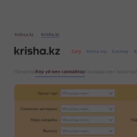
Kolesa.kz
Krisha.kz
Сату
Жалға алу
Бағалау
Ж
Пәтерлер
Жер үй мен саяжайлар
Гараждар мен тұрақтар
Нысан түрі
Маңызды емес
Салынған материал
Маңызды емес
Үйд
Үйдің жағдайы
Маңызды емес
Жылыту
Маңызды емес