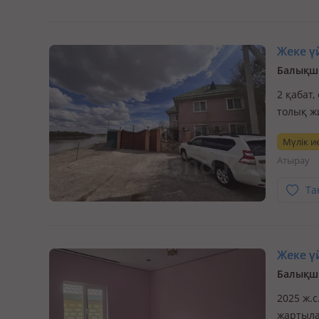
Жеке үй
Балықшы
2 қабат,
толық ж
Мүлік ие
Атырау
Та
Жеке үй
Балықшы
2025 ж.с
жартыла