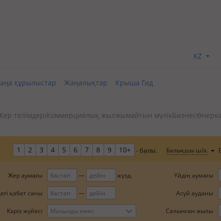
KZ
аңа құрылыстар
Жаңалықтар
Крыша Гид
Жер телімдері
Коммерциялық жылжымайтын мүлік
Бизнес
Өнеркә
1
2
3
4
5
6
7
8
9
10+
Балықшы ш/а.
- бөлм.
Жер аумағы
Үйдің аумағы
жүзд.
егі қабат саны
Асүй ауданы
Салынған жылы
Кәріз жүйесі
Маңызды емес