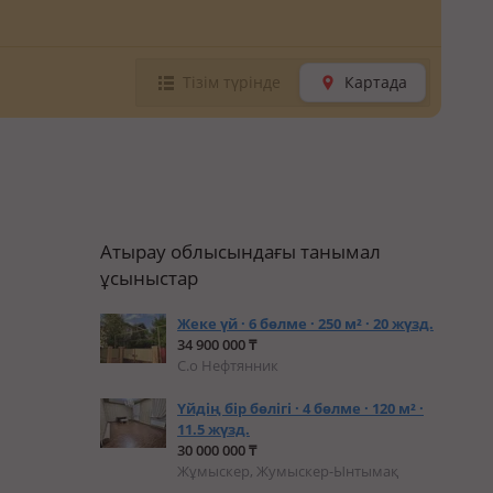
Тізім түрінде
Картада
Атырау облысындағы танымал
ұсыныстар
Жеке үй · 6 бөлме · 250 м² · 20 жүзд.
34 900 000 ₸
С.о Нефтянник
Үйдің бір бөлігі · 4 бөлме · 120 м² ·
11.5 жүзд.
30 000 000 ₸
Жұмыскер, Жумыскер-Ынтымақ