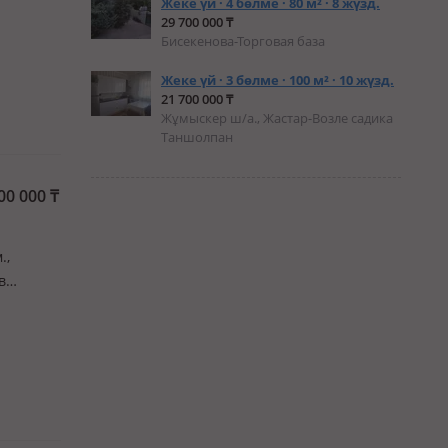
Жеке үй · 4 бөлме · 80 м² · 8 жүзд.
 только
29 700 000 ₸
Бисекенова-Торговая база
Жеке үй · 3 бөлме · 100 м² · 10 жүзд.
21 700 000 ₸
Жұмыскер ш/а., Жастар-Возле садика
Таншолпан
00 000
₸
.,
в
я двери
ком…