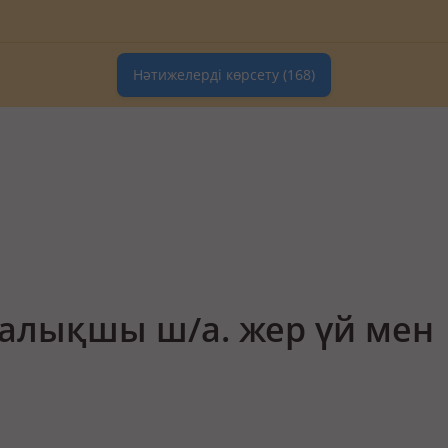
Нәтижелерді көрсету
(168)
алықшы ш/а. жер үй мен