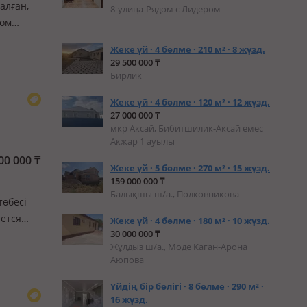
далған,
8-улица-Рядом с Лидером
Дом
залоге.
Жеке үй · 4 бөлме · 210 м² · 8 жүзд.
ольшой…
29 500 000 ₸
Бирлик
Жеке үй · 4 бөлме · 120 м² · 12 жүзд.
27 000 000 ₸
мкр Аксай, Бибитшилик-Аксай емес
Акжар 1 ауылы
00 000
₸
Жеке үй · 5 бөлме · 270 м² · 15 жүзд.
159 000 000 ₸
Балықшы ш/а., Полковникова
төбесі
ается
Жеке үй · 4 бөлме · 180 м² · 10 жүзд.
30 000 000 ₸
утах
Жұлдыз ш/а., Моде Каган-Арона
Аюпова
Үйдің бір бөлігі · 8 бөлме · 290 м² ·
16 жүзд.