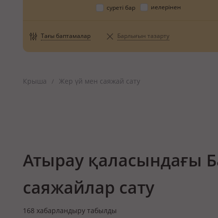
иелерінен
суреті бар
Тағы баптамалар
Барлығын тазарту
Крыша
Жер үй мен саяжай сату
/
Атырау қаласындағы Б
саяжайлар сату
168
хабарландыру табылды