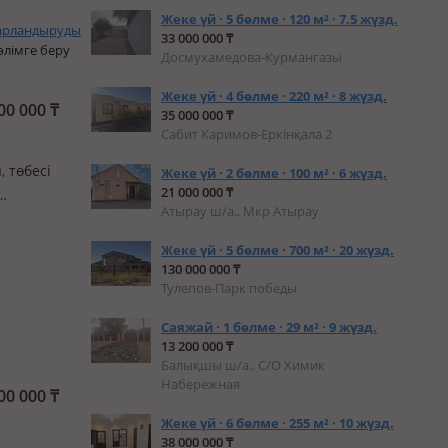
Жеке үй · 5 бөлме · 120 м² · 7.5 жүзд.
арландыруды
33 000 000 ₸
өлімге беру
Досмухамедова-Курмангазы
Жеке үй · 4 бөлме · 220 м² · 8 жүзд.
00 000
₸
35 000 000 ₸
Сабит Каримов-Еркінқала 2
, төбесі
Жеке үй · 2 бөлме · 100 м² · 6 жүзд.
21 000 000 ₸
Атырау ш/а., Мкр Атырау
обен под
Жеке үй · 5 бөлме · 700 м² · 20 жүзд.
130 000 000 ₸
Тулепов-Парк победы
Саяжай · 1 бөлме · 29 м² · 9 жүзд.
13 200 000 ₸
Балықшы ш/а., С/О Химик
Набережная
00 000
₸
Жеке үй · 6 бөлме · 255 м² · 10 жүзд.
38 000 000 ₸