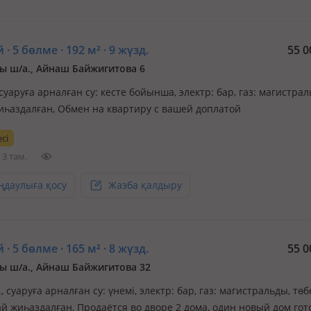
 · 5 бөлме · 192 м² · 9 жүзд.
55 0
 ш/а., Айнаш Байжигитова 6
 суаруға арналған су: кесте бойынша, электр: бар, газ: магистрал
иһаздалған, Обмен на квартиру с вашей доплатой
сі
3 там.
ңдаулыға қосу
Жазба қалдыру
 · 5 бөлме · 165 м² · 8 жүзд.
55 0
 ш/а., Айнаш Байжигитова 32
., суаруға арналған су: үнемі, электр: бар, газ: магистральды, төбе
й жиһаздалған, Продаётся во дворе 2 дома, один новый дом гот