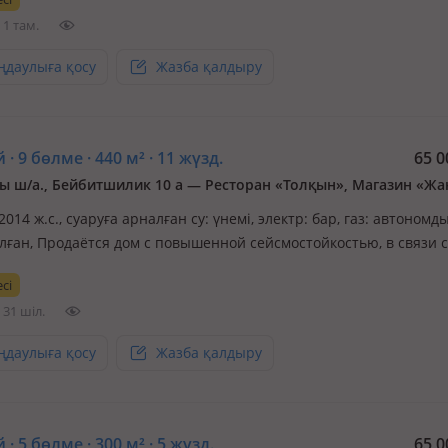
арикмахерская, кулинария, рестораны. Экологически чистый ра
1 там.
ңдаулыға қосу
Жазба қалдыру
 · 9 бөлме · 440 м² · 11 жүзд.
65 0
 ш/а., Бейбитшилик 10 а — Ресторан «Толқын», Магазин «Жа
 2014 ж.с., суаруға арналған су: үнемі, электр: бар, газ: автономд
лған, Продаётся дом с повышенной сейсмостойкостью, в связи с
ом, 3-х этажный дом (недавно в цокольном этаже произведен
сі
ьный ремонт и проведена новая линия отопления), в 60 метрах 
31 шіл.
ңдаулыға қосу
Жазба қалдыру
 · 5 бөлме · 300 м² · 5 жүзд.
65 0