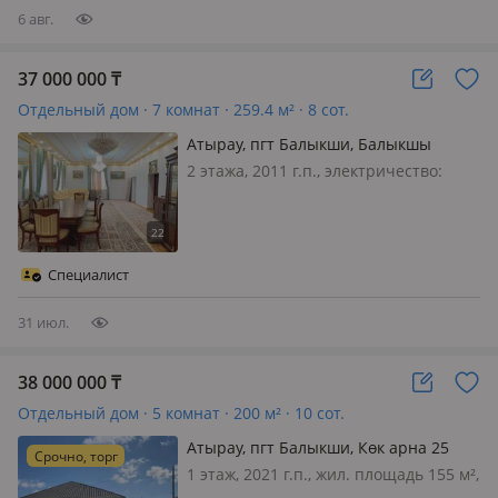
үшін салд…
6 авг.
37 000 000
₸
Отдельный дом · 7 комнат · 259.4 м² · 8 сот.
Атырау, пгт Балыкши, Балыкшы
2 этажа, 2011 г.п., электричество:
есть, потолки 3м., меблирована
полностью, В городе Атырау, в мкр.
Балыкшы продаётся просторный
двухэтажный частный дом с участком
Специалист
8 соток. ✨ О доме: — 6 просторных…
31 июл.
38 000 000
₸
Отдельный дом · 5 комнат · 200 м² · 10 сот.
Атырау, пгт Балыкши, Көк арна 25
Срочно, торг
1 этаж, 2021 г.п., жил. площадь 155 м²,