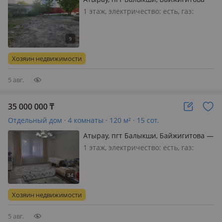
1 этаж, электричество: есть, газ:
магистральный, меблирована
частично, Продаётся дом возле
стадиона по улице А. Байжигитова в
тихом, экологически чистом районе,
Хозяин недвижимости
отличная локация всё в шагов…
5 авг.
35 000 000
₸
Отдельный дом · 4 комнаты · 120 м² · 15 сот.
Атырау, пгт Балыкши, Байжигитова —
Стадион
1 этаж, электричество: есть, газ:
магистральный, потолки 3м.,
меблирована частично, Продаётся
два отдельных дома, каждая с
отдельным гос. актом, по 7.5 соток,
Хозяин недвижимости
напротив стадиона в спальном,
тихо…
5 авг.