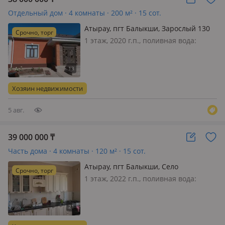
Отдельный дом · 4 комнаты · 200 м² · 15 сот.
Атырау, пгт Балыкши, Зарослый 130
Срочно, торг
1 этаж, 2020 г.п., поливная вода:
постоянно, электричество: есть, газ:
магистральный, потолки 3.4м.,
меблирована полностью, Продаётся
дом в экологически чистом районе
Хозяин недвижимости
Курилкино (зарослый), вдоль це…
5 авг.
39 000 000
₸
Часть дома · 4 комнаты · 120 м² · 15 сот.
Атырау, пгт Балыкши, Село
Срочно, торг
Жанаталап улица Айткул Исмагулова
1 этаж, 2022 г.п., поливная вода:
— Село Жанаталап
постоянно, электричество: есть, газ:
магистральный, потолки 3.1м.,
меблирована полностью, Дом новый,
иметься гараж, времянка,