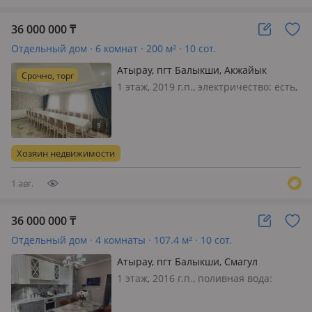
36 000 000
₸
Отдельный дом · 6 комнат · 200 м² · 10 сот.
Атырау, пгт Балыкши, Акжайык
Срочно, торг
1 этаж, 2019 г.п., электричество: есть,
потолки 2.8м., Продается дом 16*14.
год постройки 2019г. Зал, 4 спальни,
большой холл, предхолл, прихожая,
кухня. Санузел раздельный. Строился
Хозяин недвижимости
из качеств…
1 авг.
36 000 000
₸
Отдельный дом · 4 комнаты · 107.4 м² · 10 сот.
Атырау, пгт Балыкши, Смагул
Садуакасулы
1 этаж, 2016 г.п., поливная вода:
постоянно, потолки 2.8м.,
меблирована частично, 🏡 Продаётся