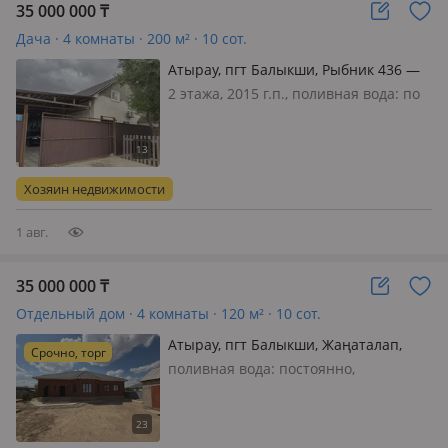
35 000 000
₸
Дача · 4 комнаты · 200 м² · 10 сот.
Атырау, пгт Балыкши, Рыбник 436 —
Рыбник
2 этажа, 2015 г.п., поливная вода: по
расписанию, электричество: есть,
газ: автономный, потолки 4м.,
меблирована полностью, Все
подробности по телефону, обмен на
Хозяин недвижимости
квартиру с вашей доплатой
1 авг.
35 000 000
₸
Отдельный дом · 4 комнаты · 120 м² · 10 сот.
Атырау, пгт Балыкши, Жаңаталап,
Срочно, торг
Жаңақұрылыс 54 — Дамба,
поливная вода: постоянно,
Жаңаталап
электричество: есть, газ:
автономный, меблирована частично,
10 соток жер Турып жаткан уй 120кв