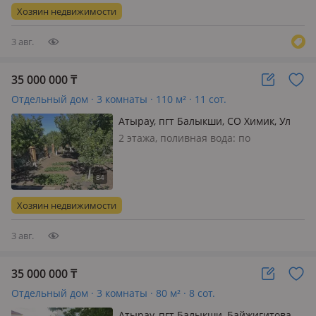
метр Черновой салынган 255кв метр
Хозяин недвижимости
(17-15) Времянка сарай гараж. Тел.
согы…
3 авг.
35 000 000
₸
Отдельный дом · 3 комнаты · 110 м² · 11 сот.
Атырау, пгт Балыкши, СО Химик, Ул
набережная 55 — Набережная улица,
2 этажа, поливная вода: по
выход есть с двух сторон.
расписанию, электричество: есть,
газ: магистральный, меблирована
частично, Продается уютный дом с
просторным участком на первой
Хозяин недвижимости
линии у реки Урал! Предлагаем к
прода…
3 авг.
35 000 000
₸
Отдельный дом · 3 комнаты · 80 м² · 8 сот.
Атырау, пгт Балыкши, Байжигитова