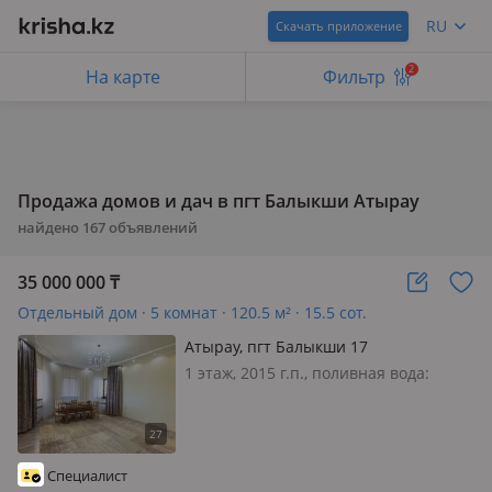
RU
Скачать приложение
2
На карте
Фильтр
Продажа домов и дач в пгт Балыкши Атырау
найдено
167
объявлений
35 000 000
₸
Отдельный дом · 5 комнат · 120.5 м² · 15.5 сот.
Атырау, пгт Балыкши 17
1 этаж, 2015 г.п., поливная вода:
постоянно, электричество: есть, газ:
автономный, потолки 3.4м.,
меблирована полностью, Продается
отличный дом современным
Специалист