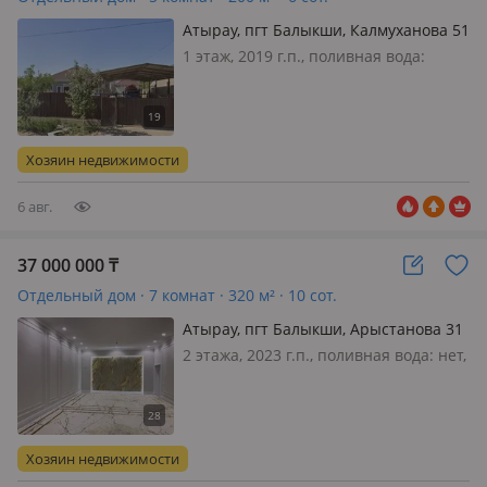
Атырау, пгт Балыкши, Калмуханова 51
— Напротив ресторана Ак Отау
1 этаж, 2019 г.п., поливная вода:
постоянно, электричество: есть,
потолки 3м., меблирована
полностью, Продается дом 17*12,
полностью мебелирована, вся
Хозяин недвижимости
бытовая техника, посудомоечная
машина…
6 авг.
37 000 000
₸
Отдельный дом · 7 комнат · 320 м² · 10 сот.
Атырау, пгт Балыкши, Арыстанова 31
2 этажа, 2023 г.п., поливная вода: нет,
электричество: есть, газ:
магистральный, потолки 3.3м.,
меблирована частично, Дамбы
селосынан жаңадан салынған
Хозяин недвижимости
мансардный үй сатылады. Үйді өзіміз