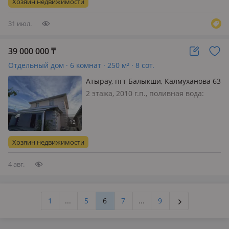
Хозяин недвижимости
хозпостройки, территория большая
ест…
31 июл.
39 000 000
₸
Отдельный дом · 6 комнат · 250 м² · 8 сот.
Атырау, пгт Балыкши, Калмуханова 63
— Супермаркет Тамаша
2 этажа, 2010 г.п., поливная вода:
постоянно, электричество: есть, газ:
магистральный, потолки 3м., без
мебели, Дом хорошем состоянии,
после ремонта. расположение
Хозяин недвижимости
удобное. супермаркет, школа,
останов…
4 авг.
1
...
5
6
7
...
9