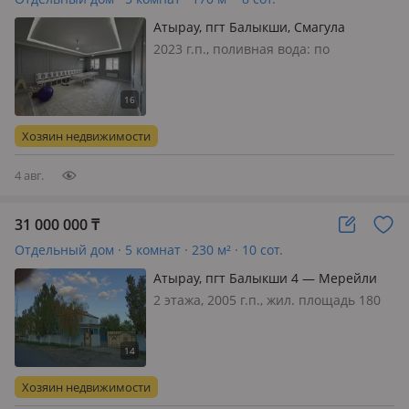
Атырау, пгт Балыкши, Смагула
Садуакасова 45 — С/о Жанаталап
2023 г.п., поливная вода: по
расписанию, электричество: есть,
газ: магистральный, потолки 3м.,
меблирована частично, С/о
Жанаталап Продается дом 14×13
Хозяин недвижимости
маршрутная остановка рядом,
магазин рядом, ули…
4 авг.
31 000 000
₸
Отдельный дом · 5 комнат · 230 м² · 10 сот.
Атырау, пгт Балыкши 4 — Мерейли
2 этажа, 2005 г.п., жил. площадь 180
м², кухня 10 м², поливная вода:
постоянно, электричество: есть, газ:
магистральный, потолки 3м.,
меблирована полностью, Продается
Хозяин недвижимости
2-х этажный коттедж в хороше…