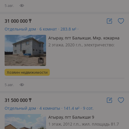
5 авг.
31 000 000
₸
Отдельный дом · 6 комнат · 283.8 м² ·
Атырау, пгт Балыкши, Мкр. кокарна
30 18 — Мкр. кокарна ул. 30 дом 18
2 этажа, 2020 г.п., электричество:
есть, газ: магистральный, потолки
3.2м., 🏡 Срочно Продаётся 2-х
этажный дом (коттедж) в г. АТЫРАУ
мкр. Кокарна ✅ Просторный дом в
Хозяин недвижимости
хорошем районе, чистый возду. ✅…
5 авг.
31 500 000
₸
Отдельный дом · 4 комнаты · 141.4 м² · 9 сот.
Атырау, пгт Балыкши 9
1 этаж, 2012 г.п., жил. площадь 81.7