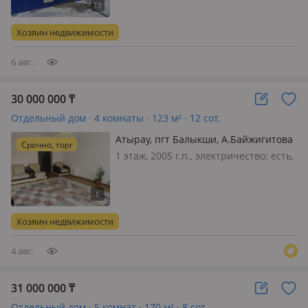
дом в районе Балыкшы. Дом
мансардного типа, с удобной
Хозяин недвижимости
планировкой и всеми необходимыми
условиями…
6 авг.
30 000 000
₸
Отдельный дом · 4 комнаты · 123 м² · 12 сот.
Атырау, пгт Балыкши, А.Байжигитова
Срочно, торг
— Рядом набережная
1 этаж, 2005 г.п., электричество: есть,
газ: магистральный, потолки 3м.,
меблирована частично, Продам
жилой дом 2005 г.п. Дом тёплый,
жилой, все документы в порядке. На
Хозяин недвижимости
участке имеется недостроенн…
4 авг.
31 000 000
₸
Отдельный дом · 5 комнат · 170 м² · 8 сот.