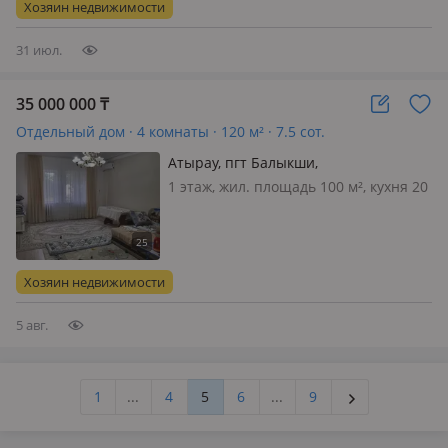
Хозяин недвижимости
колодовки, летний душ, фруктовые
деревь…
31 июл.
35 000 000
₸
Отдельный дом · 4 комнаты · 120 м² · 7.5 сот.
Атырау, пгт Балыкши,
Ул.А.Байжигитова.
1 этаж, жил. площадь 100 м², кухня 20
м², электричество: есть, газ:
магистральный, потолки 3м.,
меблирована частично, Продаётся 4-
х ком. дом с большой кухней 120кв, и
Хозяин недвижимости
с жилой времянкой во дворе 60…
5 авг.
1
...
4
5
6
...
9