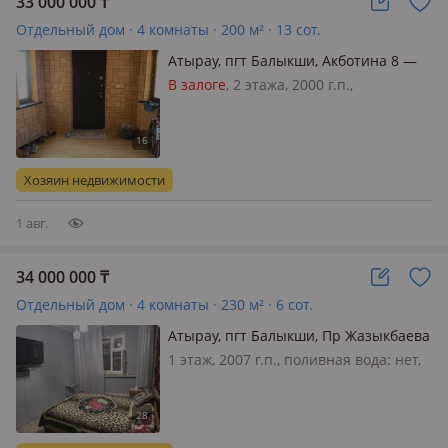
33 000 000
₸
Отдельный дом · 4 комнаты · 200 м² · 13 сот.
Атырау, пгт Балыкши, Акботина 8 —
Стадиона,недалеко от реки, рядом
В залоге
, 2 этажа, 2000 г.п.,
дом культуры Жастар
электричество: есть, газ:
магистральный, потолки 3.5м.,
меблирована частично, Продаётся
коттедж престижном район
Хозяин недвижимости
Балыкшы, рядом река, спальный
район, вся инфраструктур…
1 авг.
34 000 000
₸
Отдельный дом · 4 комнаты · 230 м² · 6 сот.
Атырау, пгт Балыкши, Пр Жазыкбаева
12
1 этаж, 2007 г.п., поливная вода: нет,
электричество: есть, газ:
магистральный, потолки 2.7м.,
меблирована частично, Большой
ухоженный дом во дворе баня две