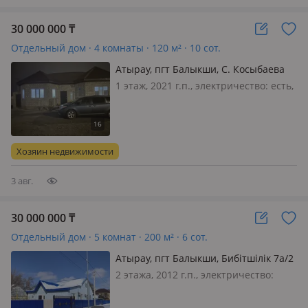
30 000 000
₸
Отдельный дом · 4 комнаты · 120 м² · 10 сот.
Атырау, пгт Балыкши, С. Косыбаева
80
1 этаж, 2021 г.п., электричество: есть,
газ: магистральный, потолки 3м.,
меблирована полностью, Срочно
продам частный дом связи с
приездом в другой город. Дом
Хозяин недвижимости
построен для себя
3 авг.
30 000 000
₸
Отдельный дом · 5 комнат · 200 м² · 6 сот.
Атырау, пгт Балыкши, Бибітшілік 7а/2
2 этажа, 2012 г.п., электричество:
есть, газ: магистральный,
меблирована полностью, Продаётся