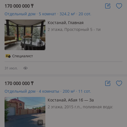
170 000 000
₸
Отдельный дом · 5 комнат · 324.2 м² · 20 сот.
Костанай, Главная
2 этажа, Просторный 5 - ти
комнатный кирпичный дом общей
площадью 324.2 кв. м. построенный
в 2008 году, расположен на участке
20 соток в одном из самых
Специалист
престижных районов города —
Гольф-клуб. Дом име…
31 июл.
170 000 000
₸
Отдельный дом · 4 комнаты · 200 м² · 11 сот.
Костанай, Абая 1б — За
супермаркетом Астыкжаном
2 этажа, 2015 г.п., поливная вода:
постоянно, электричество: есть, газ:
магистральный, потолки 3м.,
меблирована полностью, Астыкжан.