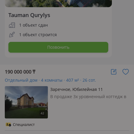
Tauman Qurylys
1 объект сдан
1 объект строится
Позвонить
190 000 000
₸
Отдельный дом · 4 комнаты · 407 м² · 26 сот.
Заречное, Юбилейная 11
В продаже 3х уровненный коттедж в
с. Заречное • Дом общей площадью
406кв. м 2 гаража Гостевой дом с
баней (в черновой) 260 кв. м 26 соток
земли (соединены 2 участка ) Двор
Специалист
обложен брусчаткой • •…