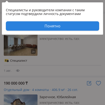
себя с первого взгляда. Сочетает в
се…
7 авг.
Специалисты и руководители компании
с таким
статусом подтвердили личность документами
190 000 000
₸
Отдельный дом · 6 комнат · 400 м² · 15 сот.
Понятно
Костанай, 1 челябинская 4
электричество: есть, газ:
магистральный, Продается
просторный коттедж премиального
уровня площадью 400 м²,
расположенный на участке 15 соток в
Специалист
тихом и благоустроенном районе.
Дом 2003 года построй…
1 авг.
190 000 000
₸
Отдельный дом · 4 комнаты · 406.9 м² · 26 сот.
Заречное, Юбилейная
электричество: есть, газ: