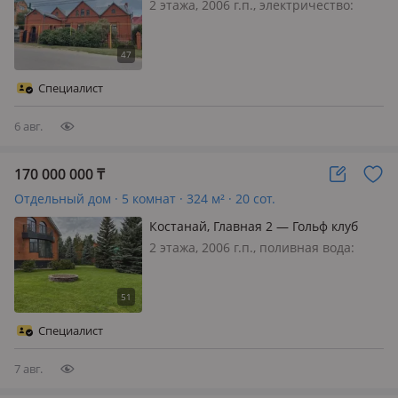
2 этажа, 2006 г.п., электричество:
есть, газ: магистральный, потолки
3.2м., Продам прекрасный
двухуровневый коттедж в городе!
Добротный дом из качественных
Специалист
материалов был построен для себя в
2006 год…
6 авг.
170 000 000
₸
Отдельный дом · 5 комнат · 324 м² · 20 сот.
Костанай, Главная 2 — Гольф клуб
2 этажа, 2006 г.п., поливная вода:
постоянно, электричество: есть, газ:
магистральный, потолки 3м.,
меблирована полностью,
Просторный 5 - ти комнатный
Специалист
кирпичный дом общей площадью
324 м2, построенный…
7 авг.