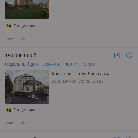
магистральный, меблирована
полностью, В продаже 3х
уровненный коттедж в с. Заречное •
Дом общей площадью 406кв. м 2
Специалист
гаража Гостевой дом с баней (в
черновой) 260 кв. м 26…
2 авг.
190 000 000
₸
Отдельный дом · 6 комнат · 400 м² · 15 сот.
Костанай, 1 челябинская 4
электричество: есть, газ:
магистральный, Продается
просторный коттедж премиального
уровня площадью 400 м²,
расположенный на участке 15 соток в
Специалист
тихом и благоустроенном районе.
Дом 2003 года построй…
3 авг.