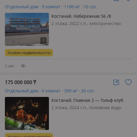
Отдельный дом · 9 комнат · 1100 м² · 10 сот.
Костанай, Набережная 56 /8
2 этажа, 2022 г.п., электричество:
есть, газ: магистральный, потолки
3.2м., без мебели, Панорамные окна
Первая линия Вид на реку Тобол Все
коммуникации Центр канализация
Хозяин недвижимости
Вода Газ мощный
5 авг.
175 000 000
₸
Отдельный дом · 6 комнат · 390 м² · 20 сот.
Костанай, Главная 2 — Гольф клуб
2 этажа, 2024 г.п., поливная вода:
постоянно, электричество: есть, газ:
магистральный, потолки 3м.,
меблирована полностью, Дом
расположен на территории гольф
Хозяин недвижимости