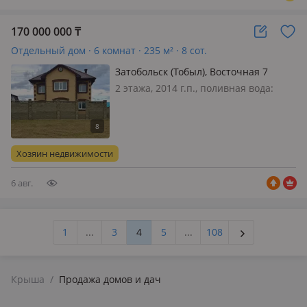
170 000 000
₸
Отдельный дом · 6 комнат · 235 м² · 8 сот.
Затобольск (Тобыл), Восточная 7
2 этажа, 2014 г.п., поливная вода:
постоянно, электричество: есть, газ:
магистральный, потолки 3м., без
мебели, Продам дом в черновой
отделке, все заштукатурено. дом
Хозяин недвижимости
построен с инси блока, утеплен…
6 авг.
1
...
3
4
5
...
108
Крыша
/
Продажа домов и дач