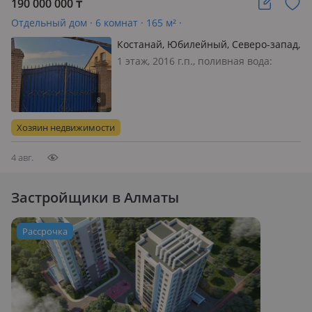
190 000 000
₸
Отдельный дом · 6 комнат · 165 м² ·
Костанай, Юбилейный, Северо-запад,
квартал 43 1 — Орала
1 этаж, 2016 г.п., поливная вода:
Мухамеджанова - Достык
постоянно, электричество: есть, газ:
магистральный, потолки 2.7м.,
меблирована частично, 23 сотки
земли. Дом расположен на главной
Хозяин недвижимости
улице, рядом остановка. Асфальт в…
4 авг.
Застройщики в Алматы
Рассрочка