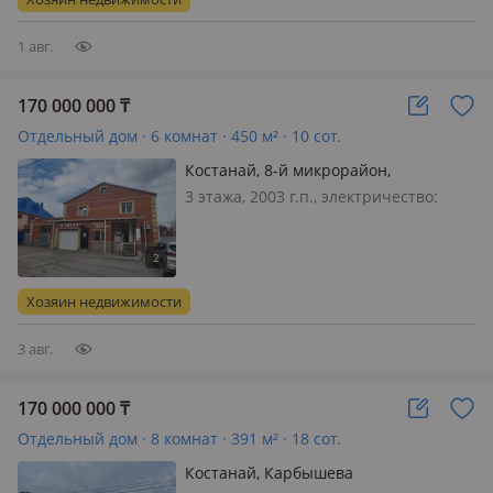
клуба в 15 минутах от центра
Костаная…
1 авг.
170 000 000
₸
Отдельный дом · 6 комнат · 450 м² · 10 сот.
Костанай, 8-й микрорайон,
Центральная 2
3 этажа, 2003 г.п., электричество:
есть, газ: магистральный, Дом-
котедж- коммерческое назначение, с
действующим бизнесом ( магазин,
СТО, баня) (Баня- сауна 2х этаж. -
Хозяин недвижимости
нужен ремонт- ранее сдавалась…
3 авг.
170 000 000
₸
Отдельный дом · 8 комнат · 391 м² · 18 сот.
Костанай, Карбышева