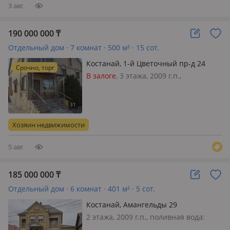
3 авг.
190 000 000
₸
Отдельный дом · 7 комнат · 500 м² · 15 сот.
Костанай, 1-й Цветочный пр-д 24
Срочно, торг
В залоге
, 3 этажа, 2009 г.п.,
электричество: есть, меблирована
полностью, Дом в хорошем
состоянии, также можно под бизнес.
Столы дубовые, лестницы дубовые,
Хозяин недвижимости
на третьем этаже имеется сауна.
Больш…
5 авг.
185 000 000
₸
Отдельный дом · 6 комнат · 401 м² · 5 сот.
Костанай, Амангельды 29
2 этажа, 2009 г.п., поливная вода:
постоянно, электричество: есть, газ: