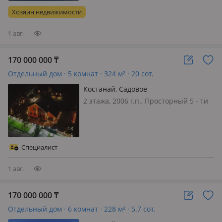
Коттедж. евроремонт, решётки и
Хозяин недвижимости
ворота ковка. гараж на 2 маши…
1 авг.
170 000 000
₸
Отдельный дом · 5 комнат · 324 м² · 20 сот.
Костанай, Садовое
2 этажа, 2006 г.п., Просторный 5 - ти
комнатный кирпичный дом общей
площадью 324 м2, построенный в
2008 году, расположен на участке 20
соток в одном из самых престижных
Специалист
районов города — Гольф-клуб…
1 авг.
170 000 000
₸
Отдельный дом · 6 комнат · 228 м² · 5.7 сот.