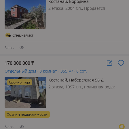
Костанай, Бородина
2 этажа, 2004 г.п., Продается
двухэтажный дом в центре города
Костанай. Район магазина Особа.
Дом общей площадью 228.5. Участок
6 соток. Материал стен
Специалист
Керамзитовые блоки, обложенные
кирпи…
3 авг.
170 000 000
₸
Отдельный дом · 8 комнат · 355 м² · 8 сот.
Костанай, Набережная 56 Д
Срочно, торг
2 этажа, 1997 г.п., поливная вода:
постоянно, электричество: есть, газ:
магистральный, потолки 2.8м.,
меблирована частично, Продается
шикарный коттедж в центре города.
Хозяин недвижимости
В доме проделан качествен…
5 авг.