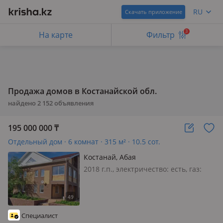
RU
Скачать приложение
3
На карте
Фильтр
Продажа домов в Костанайской обл.
найдено
2 152
объявления
195 000 000
₸
Отдельный дом · 6 комнат · 315 м² · 10.5 сот.
Костанай, Абая
2018 г.п., электричество: есть, газ:
магистральный, меблирована
полностью, В продаже 6 комнатный
дом в ЖМ Амангельды (Красный
Партизан) Дом, который влюбляет в
Специалист