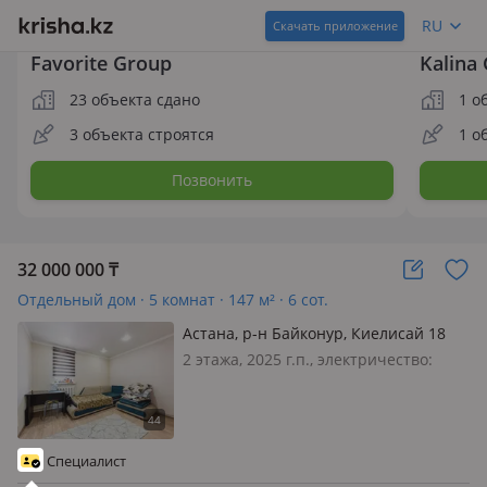
RU
Скачать приложение
Favorite Group
Kalina
23 объекта сдано
1 о
3 объекта строятся
1 о
Позвонить
32 000 000
₸
Отдельный дом · 5 комнат · 147 м² · 6 сот.
Астана, р-н Байконур, Киелисай 18
2 этажа, 2025 г.п., электричество:
есть, потолки 3м., меблирована
частично, На продажу выставлен
дом, расположенный по адресу г.
Астана, район Байконыр, жилой
Специалист
массив Өндіріс. Дом 2025 года