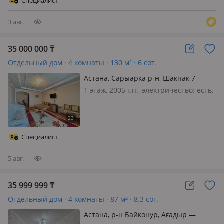
Специалист
семьи. можно под бизнес 🔥
Уникальное…
3 авг.
35 000 000
₸
Отдельный дом · 4 комнаты · 130 м² · 6 сот.
Астана, Сарыарка р-н, Шакпак 7
1 этаж, 2005 г.п., электричество: есть,
газ: магистральный, потолки 2.7м.,
меблирована полностью, 🏡 Два дома
на одном участке — идеальный
вариант для большой семьи или
Специалист
проживания с родителями…
5 авг.
35 999 999
₸
Отдельный дом · 4 комнаты · 87 м² · 8.3 сот.
Астана, р-н Байконур, Ағадыр —