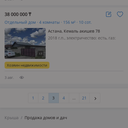
38 000 000
₸
Отдельный дом · 4 комнаты · 156 м² · 10 сот.
Астана, Кемаль акишев 78
2018 г.п., электричество: есть, газ:
можно подключить, потолки 2.7м.,
меблирована полностью, 2018 жылы
салынған жылы әрі жайлы жеке
тұрғын үй. 🏡 Үйдің
Хозяин недвижимости
артықшылықтары: • Жер телімі – 10
сотық. • 156…
3 авг.
1
2
3
4
...
21
Крыша
/
Продажа домов и дач