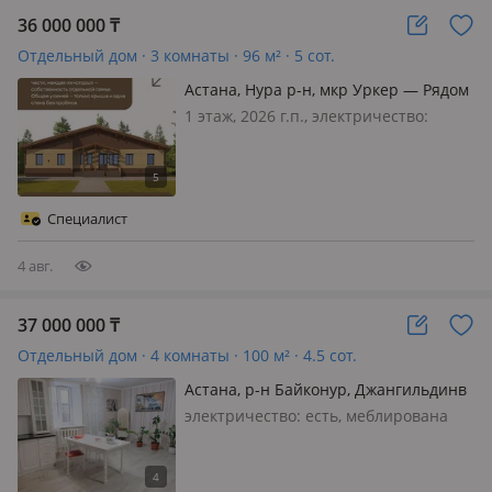
36 000 000
₸
Отдельный дом · 3 комнаты · 96 м² · 5 сот.
Астана, Нура р-н, мкр Уркер — Рядом
с Умбетей Жырау 33
1 этаж, 2026 г.п., электричество:
можно подключить, потолки 3м., 📌
Общая информация: 🏠Современный
одноэтажный дом в стиле
минимализм с двускатной крышей
Специалист
площадью 96 кВ. метров 🌳
Собственный земельн…
4 авг.
37 000 000
₸
Отдельный дом · 4 комнаты · 100 м² · 4.5 сот.
Астана, р-н Байконур, Джангильдинв
29/6 — Аймауотова, Район ТРЦ Артем,
электричество: есть, меблирована
школа N4
частично, 🏡 Продаётся 4-комнатный
дом в центре города — с ремонтом,
мебелью и готовым бизнесом! 📍