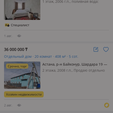
Тайбурыл
1 этаж, 2006 г.п., поливная вода:
постоянно, электричество: есть, газ:
можно подключить, потолки 2.7м.,
меблирована частично, Отдельный 4
комнатный дом Газобетонные блоки
Специалист
Обложен кирпичном, 2006…
1 авг.
36 000 000
₸
Отдельный дом · 20 комнат · 408 м² · 5 сот.
Астана, р-н Байконур, Шардара 19 —
Срочно, торг
Ондирис
2 этажа, 2008 г.п., Продаю отдельно
стоящее здание общежитие 408кв.
м.2этажа.20комнат.90тыс. т. за
квадрат в чистовой отделке
ДЕШЕВЛЕ НЕТ и уже наверно
Хозяин недвижимости
НЕБУДЕТ. рнЛесозавод Ондирис рн.
Есть арендатор…
2 авг.