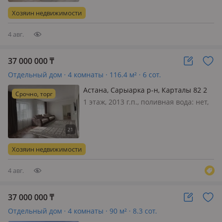
Отличное расположение в центре —
Хозяин недвижимости
идеально как для комфортного…
4 авг.
37 000 000
₸
Отдельный дом · 4 комнаты · 116.4 м² · 6 сот.
Астана, Сарыарка р-н, Карталы 82 2
Срочно, торг
— 20 школа , 5 поликлиника
1 этаж, 2013 г.п., поливная вода: нет,
электричество: есть, газ:
магистральный, потолки 2.8м.,
меблирована полностью, В шаговой
доступности 20 и 58 школа, 5
Хозяин недвижимости
поликлиника, трц Коктал и Рахмет.
Тольк…
4 авг.
37 000 000
₸
Отдельный дом · 4 комнаты · 90 м² · 8.3 сот.