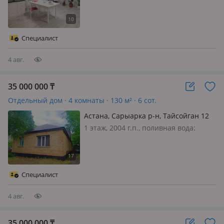
АРТЕМ И МЕЧЕТЬ
электричество: есть, газ: можно
подключить, потолки 2.3м.,
меблирована частично, 🏡 Продаётся
4-комнатный дом в центре города —
Специалист
с ремонтом, мебелью и готовым…
4 авг.
35 000 000
₸
Отдельный дом · 4 комнаты · 130 м² · 6 сот.
Астана, Сарыарка р-н, Тайсойган 12
1 этаж, 2004 г.п., поливная вода:
постоянно, электричество: есть, газ:
магистральный, потолки 2.7м.,
меблирована полностью, Два
автономных дома на одном участке в
Специалист
Агрогородке🔥 Второй жилой дом
оформл…
4 авг.
35 000 000
₸