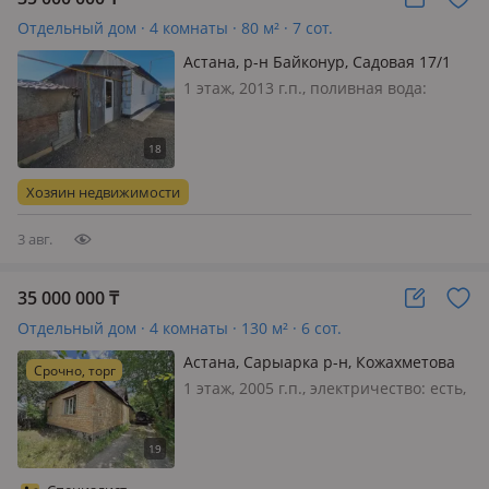
Отдельный дом · 4 комнаты · 80 м² · 7 сот.
Астана, р-н Байконур, Садовая 17/1
1 этаж, 2013 г.п., поливная вода:
постоянно, электричество: есть, газ:
магистральный, потолки 2.7м.,
меблирована полностью
Хозяин недвижимости
3 авг.
35 000 000
₸
Отдельный дом · 4 комнаты · 130 м² · 6 сот.
Астана, Сарыарка р-н, Кожахметова
Срочно, торг
62а
1 этаж, 2005 г.п., электричество: есть,
газ: магистральный, потолки 2.7м.,
меблирована полностью, 🔥
Продаётся два дома на одном
участке, подойдёт для большой