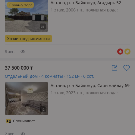
Астана, р-н Байконур, Агадырь 52
Срочно, торг
1 этаж, 2006 г.п., поливная вода:
постоянно, электричество: есть, газ:
можно подключить, потолки 2.7м.,
меблирована частично, Продам
частный дом в районе Жас Улана.
Хозяин недвижимости
Рассмотрим обмен на 2х или на…
8 авг.
37 500 000
₸
Отдельный дом · 4 комнаты · 152 м² · 6 сот.
Астана, р-н Байконур, Сарыжайлау 69
1 этаж, 2023 г.п., поливная вода:
постоянно, электричество: есть,
потолки 2.75м., меблирована
полностью, Дом с Магазином. 🏡
Продаётся уютный, теплый дом для
Специалист
жизни и дохода. Дом построен в 2023
г…
2 авг.