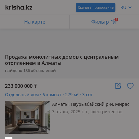
RU
Скачать приложение
5
На карте
Фильтр
Продажа монолитных домов с центральным
отоплением в Алматы
найдено
186
объявлений
233 000 000
₸
Отдельный дом · 6 комнат · 279 м² · 3 сот.
Алматы, Наурызбайский р-н, Мирас
хилс
3 этажа, 2025 г.п., электричество:
есть, газ: магистральный, 🏔️
ПРЕМИАЛЬНЫЙ ТАУНХАУС РЯДОМ С
GOLF CLUB ЖАЙЛЯУ | 279 м² |
НОВЫЙ ПРОЕКТ 2025 Продаётся