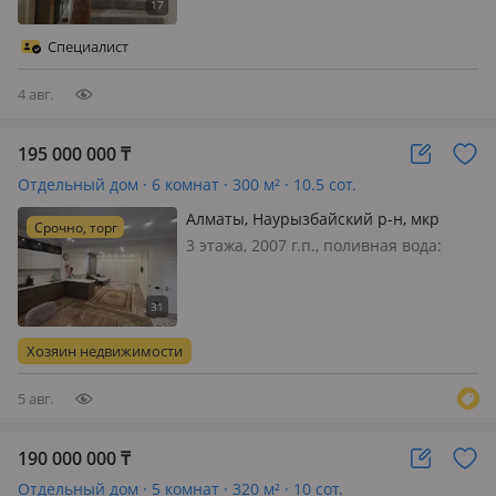
помещением; 💥Отличный вариант
кто хочет ремонт под свой дизайн и
Специалист
интерьер. (имеется материалы дл…
4 авг.
195 000 000
₸
Отдельный дом · 6 комнат · 300 м² · 10.5 сот.
Алматы, Наурызбайский р-н, мкр
Срочно, торг
Таусамалы, Сагдиева 87В
3 этажа, 2007 г.п., поливная вода:
постоянно, электричество: есть, газ:
магистральный, потолки 3.2м.,
меблирована частично, Самый
сейсмостойкий и тихий район города
Хозяин недвижимости
Алматы, камень под землей,
поэтому…
5 авг.
190 000 000
₸
Отдельный дом · 5 комнат · 320 м² · 10 сот.