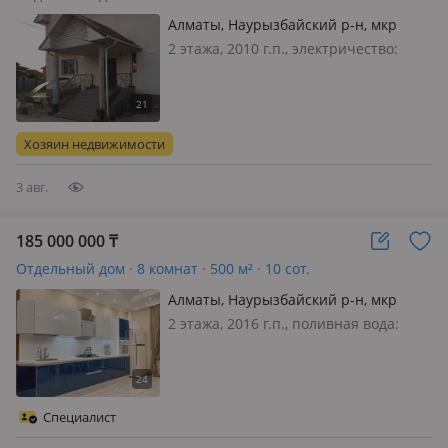
Алматы, Наурызбайский р-н, мкр
Калкаман-3 15 — Кенбаева
2 этажа, 2010 г.п., электричество:
есть, газ: магистральный, потолки
2.8м., меблирована полностью
Хозяин недвижимости
3 авг.
185 000 000
₸
Отдельный дом · 8 комнат · 500 м² · 10 сот.
Алматы, Наурызбайский р-н, мкр
Акжар
2 этажа, 2016 г.п., поливная вода:
постоянно, электричество: есть, газ:
магистральный, потолки 3.2м.,
меблирована полностью, Лучшее
предложение в мкр Акжар!🔥 — Дом
Специалист
со свежим ремонтом, банным