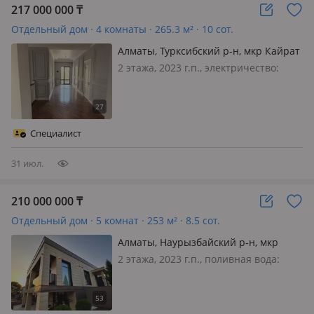
217 000 000
₸
Отдельный дом · 4 комнаты · 265.3 м² · 10 сот.
Алматы, Турксибский р-н, мкр Кайрат
5
2 этажа, 2023 г.п., электричество:
есть, газ: автономный, потолки 3.1м.,
без мебели, Прекрасный дом,
светлый, просторный Свежей
постройки Современный ремонт
Специалист
Открытая красивая терраса с
внутренне…
31 июл.
210 000 000
₸
Отдельный дом · 5 комнат · 253 м² · 8.5 сот.
Алматы, Наурызбайский р-н, мкр
Таусамалы, C\Т Жанат-2 41/2
2 этажа, 2023 г.п., поливная вода:
постоянно, электричество: есть, газ:
магистральный, потолки 3.2м.,
меблирована полностью, Светлый,