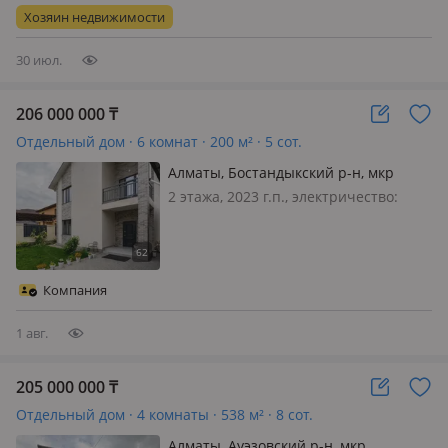
просторный, уютный, эксклюзивный
Хозяин недвижимости
дом с качественным ремонт…
30 июл.
206 000 000
₸
Отдельный дом · 6 комнат · 200 м² · 5 сот.
Алматы, Бостандыкский р-н, мкр
Нурлытау (Энергетик), 174/2
2 этажа, 2023 г.п., электричество:
есть, газ: магистральный, потолки
3м., меблирована частично,
Продается 6-комнатный дом
площадью 200 м² на участке 5 соток.
Компания
Дом с удобной и продуманной
планировко…
1 авг.
205 000 000
₸
Отдельный дом · 4 комнаты · 538 м² · 8 сот.
Алматы, Ауэзовский р-н, мкр