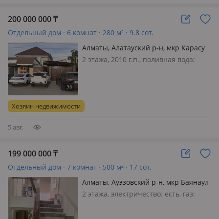
200 000 000
₸
Отдельный дом · 6 комнат · 280 м² · 9.8 сот.
Алматы, Алатауский р-н, мкр Карасу
137 — Баганалы Орда 137
2 этажа, 2010 г.п., поливная вода:
постоянно, электричество: есть, газ:
магистральный, потолки 3м.,
меблирована полностью, 🏡 Продам
большой дом с готовым арендным
Хозяин недвижимости
бизнесом в Алматы Отличный
вариант д…
5 авг.
199 000 000
₸
Отдельный дом · 7 комнат · 500 м² · 17 сот.
Алматы, Ауэзовский р-н, мкр Баянаул
2 этажа, электричество: есть, газ:
магистральный, Внимание продается
2х уровн коттедж с подвальным