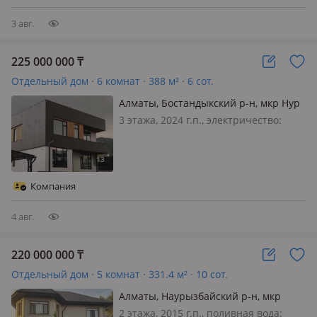
небольшом коттеджном городке…
3 авг.
225 000 000
₸
Отдельный дом · 6 комнат · 388 м² · 6 сот.
Алматы, Бостандыкский р-н, мкр Нур
Алатау 48/9 — КГ "Sunrise Village"
3 этажа, 2024 г.п., электричество:
(Тамос школа)
есть, газ: магистральный, потолки
3.2м., без мебели, Клубное уединение
в предгорьях: вилла в Sunrise Village
Там, где предгорья Алматы
Компания
встречаются с безупречны…
4 авг.
220 000 000
₸
Отдельный дом · 5 комнат · 331.4 м² · 10 сот.
Алматы, Наурызбайский р-н, мкр
Карагайлы
2 этажа, 2015 г.п., поливная вода: