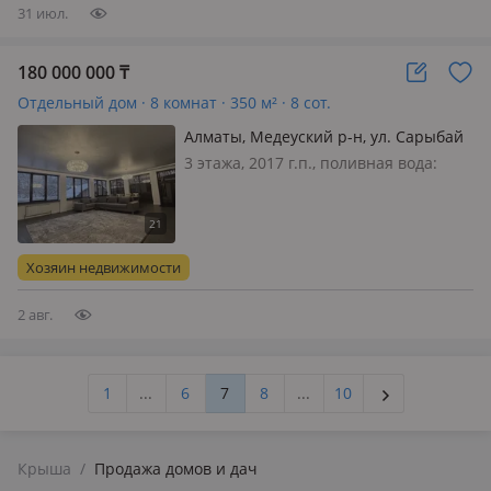
комплекс…
31 июл.
180 000 000
₸
Отдельный дом · 8 комнат · 350 м² · 8 сот.
Алматы, Медеуский р-н, ул. Сарыбай
9
3 этажа, 2017 г.п., поливная вода:
постоянно, электричество: есть, газ:
магистральный, потолки 3м.,
меблирована полностью, Медеуский
район Не попадает под снос! Лучшее
Хозяин недвижимости
предложение за эту цену в этом…
2 авг.
1
...
6
7
8
...
10
Крыша
/
Продажа домов и дач