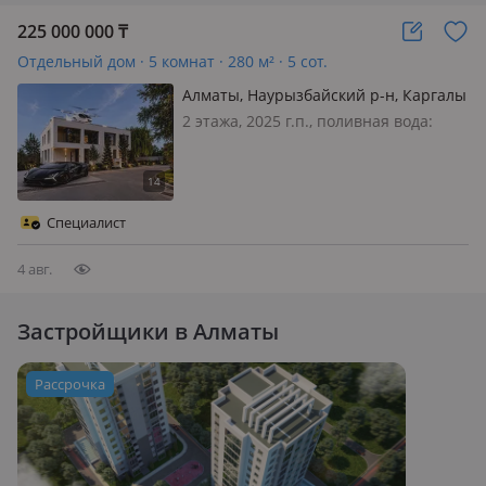
225 000 000
₸
Отдельный дом · 5 комнат · 280 м² · 5 сот.
Алматы, Наурызбайский р-н, Каргалы
404 — Аскарова Шаймердинова
2 этажа, 2025 г.п., поливная вода:
Альфараби
постоянно, электричество: есть, газ:
магистральный, Айырбастау, бөліп
төлеу, жане саудаласу
қарастырылады. Қаланың ең беделді
Специалист
аудандарының бірінде орналасқан,
жаң…
4 авг.
Застройщики в Алматы
Рассрочка