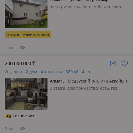
Таугуль-3, Бутина 26
электричество: есть, меблирована
полностью, Предлагаем вашему
вниманию отличный дом,
сочетающий комфорт, качество
строительства и удобное
Хозяин недвижимости
расположение. Дом строился для
себя, с использовани…
1 авг.
200 000 000
₸
Отдельный дом · 4 комнаты · 380 м² · 4 сот.
Алматы, Медеуский р-н, мкр Аккайын
123/3
3 этажа, электричество: есть, газ:
магистральный, меблирована
частично
Специалист
3 авг.