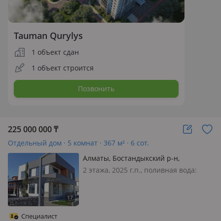
Tauman Qurylys
1 объект сдан
1 объект строится
Позвонить
225 000 000
₸
Отдельный дом · 5 комнат · 367 м² · 6 сот.
Алматы, Бостандыкский р-н,
Салыкова 48/4
2 этажа, 2025 г.п., поливная вода:
постоянно, электричество: есть, газ:
магистральный, потолки 3.5м., без
мебели, 🟢Выставлен на продажу дом
премиум-класса в закрытом,
Специалист