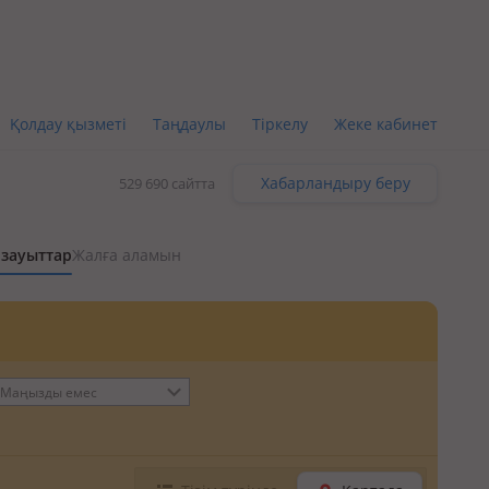
Қолдау қызметі
Таңдаулы
Тіркелу
Жеке кабинет
Хабарландыру беру
529 690 сайтта
 зауыттар
Жалға аламын