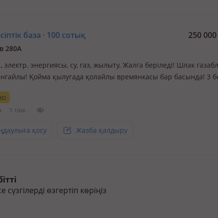
іптік база · 100 сотық
250 00
в 280А
., электр. энергиясы, су, газ, жылыту, Жалга беріледі! Шлак газаб
ынгайлы! Қойма қылугада қолайлы времянкасы бар басында! 3 б
лад для бизнеса! Склад для воды и нопитков!
сі
н
1 там.
ңдаулыға қосу
Жазба қалдыру
ітті
сүзгілерді өзгертіп көріңіз