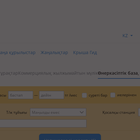
KZ
аңа құрылыстар
Жаңалықтар
Крыша Гид
тұрақтар
Коммерциялық жылжымайтын мүлік
Өнеркәсіптік база,
иелерінен
асы
тг /мес
суреті бар
Т/ж тұйығы
Қосалқы станция