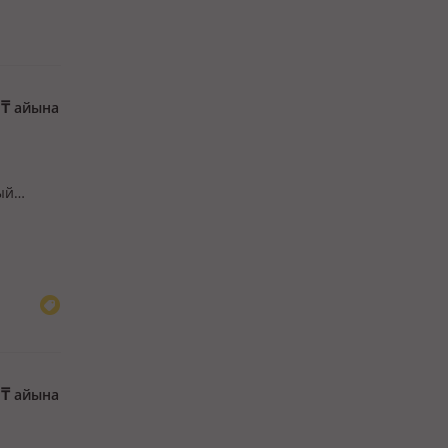
0
₸
айына
ый
мости от
0
₸
айына