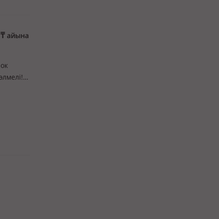
0
₸
айына
лок
өлмелі!