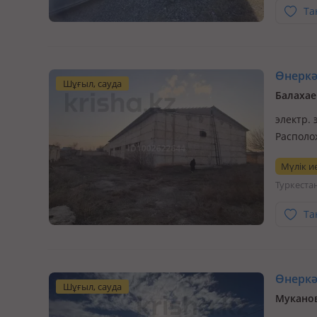
Та
Өнеркәс
Шұғыл, сауда
Балахае
электр.
Располо
Китай. С
Мүлік ие
условий
Туркеста
Та
Өнеркәс
Шұғыл, сауда
Мукано