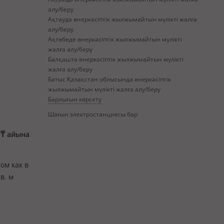
алу/беру
Ақтауда өнеркәсіптік жылжымайтын мүлікті жалға
алу/беру
Ақтөбеде өнеркәсіптік жылжымайтын мүлікті
жалға алу/беру
Балқашта өнеркәсіптік жылжымайтын мүлікті
жалға алу/беру
Батыс Қазақстан облысында өнеркәсіптік
жылжымайтын мүлікті жалға алу/беру
Барлығын көрсету
Шағын электростанциясы бар
0
₸
айына
пом как в
в. м