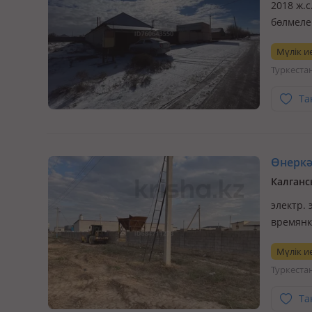
2018 ж.с
бөлмеле
болады 
Мүлік ие
орыны м
Туркеста
склад р
Та
Өнеркәс
Калганс
электр. 
времянк
Мүлік ие
Туркеста
Та