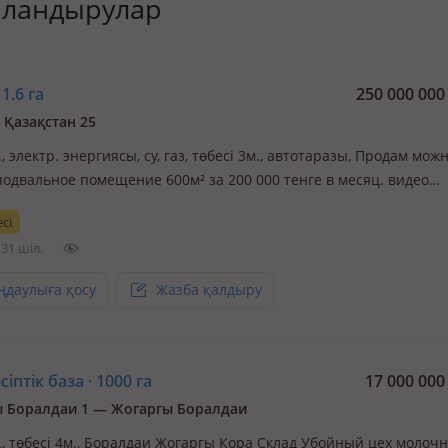
арландырулар
1.6 га
250 000 00
з Қазақстан 25
., электр. энергиясы, су, газ, төбесі 3м., автотаразы, Продам можн
подвальное помещение 600м² за 200 000 тенге в месяц. видео
ние бар. продам можно и в аренду здание с коммуникациями; Г
сі
о давления Эл. энергия с личным трансформатором Вода чисте
31 шіл.
ов…
ңдаулыға қосу
Жазба қалдыру
іптік база · 1000 га
17 000 00
 Боралдаи 1 — Жогаргы Боралдаи
с., төбесі 4м., Боралдаи Жогаргы Кора Склад Убойный цех молоч