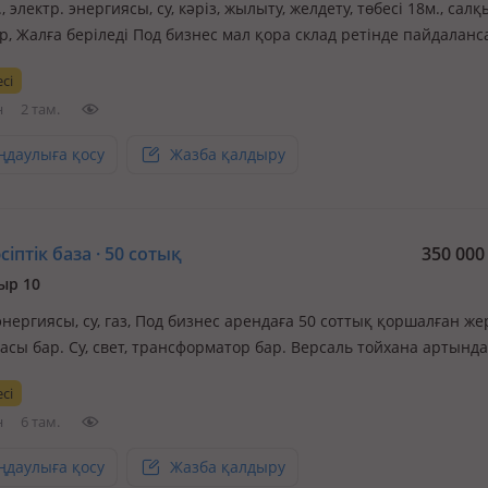
., электр. энергиясы, су, кәріз, жылыту, желдету, төбесі 18м., сал
р, Жалға беріледі Под бизнес мал қора склад ретінде пайдаланс
жататын орындары барлығы бар 380 тоқ тартылған су мал соят
сі
ал бағатын орындары қой, сиыр, жылқы барлығы бар септик т
н
2 там.
етінд…
ңдаулыға қосу
Жазба қалдыру
іптік база · 50 сотық
350 00
ыр 10
энергиясы, су, газ, Под бизнес арендаға 50 соттық қоршалған же
асы бар. Су, свет, трансформатор бар. Версаль тойхана артында
сі
н
6 там.
ңдаулыға қосу
Жазба қалдыру