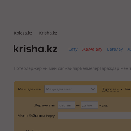
Kolesa.kz
Krisha.kz
Сату
Жалға алу
Бағалау
Ж
Пәтерлер
Жер үй мен саяжайлар
Бөлмелер
Гараждар мен 
Бағ
Мен іздеймін
Маңызды емес
Түркістан
Жер аумағы
жүзд.
Мәтін бойынша іздеу