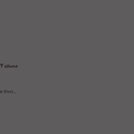
0
₸
айына
в близи
Европа.
й