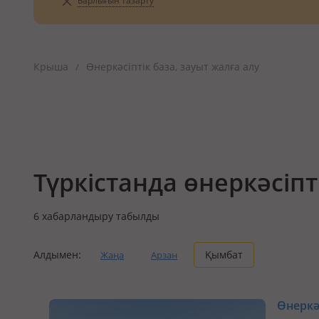
Барлығын тазарту
Крыша
Өнеркәсіптік база, зауыт жалға алу
/
Түркістанда өнеркәсіпт
6
хабарландыру табылды
Алдымен:
Қымбат
Жаңа
Арзан
Өнеркәс