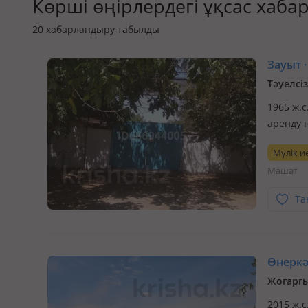
Көрші өңірлердегі ұқсас хаб
20
хабарландыру табылды
Зауыт · 
Тәуелсі
1965 ж.с
аренду 
наблюде
Мүлік ие
высоког
Машат
родник
Та
Өнеркәс
Жогаргы
2015 ж.