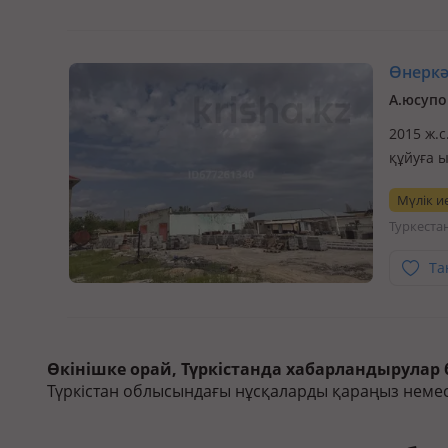
Өнеркәс
А.юсупо
2015 ж.с
құйуға 
Номер ск
Мүлік ие
Туркеста
Та
Өкінішке орай, Түркістанда хабарландырулар б
Түркістан облысындағы нұсқаларды қараңыз немесе 