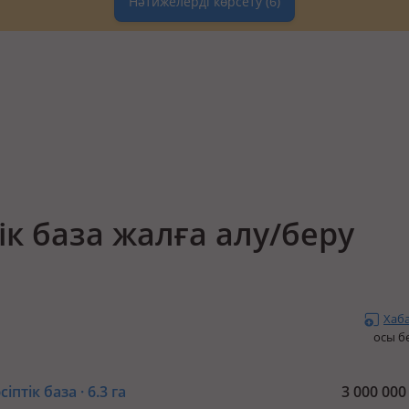
Нәтижелерді көрсету
(6)
ік база жалға алу/беру
Хаб
осы б
іптік база · 6.3 га
3 000 00