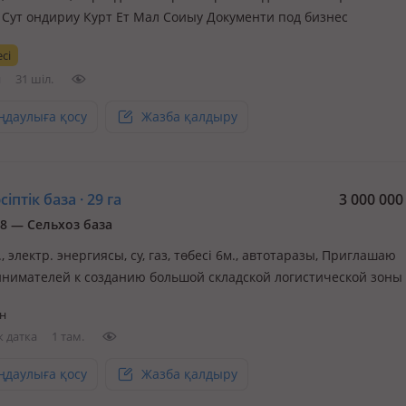
 Сут ондириу Курт Ет Мал Соиыу Документи под бизнес
сі
й
31 шіл.
ңдаулыға қосу
Жазба қалдыру
іптік база · 29 га
3 000 00
 8 — Сельхоз база
., электр. энергиясы, су, газ, төбесі 6м., автотаразы, Приглашаю
нимателей к созданию большой складской логистической зоны 
у Шымкент и международной трассы Западный Китай Западная 
н
Касымбек датка, в 3 км от международной трассы Западный Кита
 датка
1 там.
…
ңдаулыға қосу
Жазба қалдыру