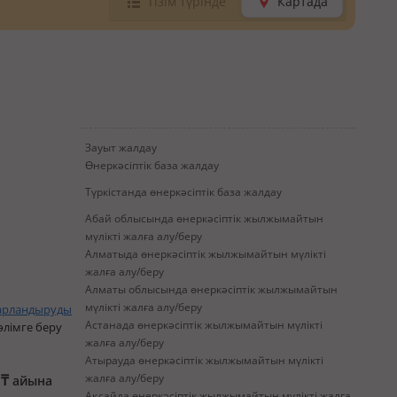
Тізім түрінде
Картада
Зауыт жалдау
Өнеркәсіптік база жалдау
Түркістанда өнеркәсіптік база жалдау
Абай облысында өнеркәсіптік жылжымайтын
мүлікті жалға алу/беру
Алматыда өнеркәсіптік жылжымайтын мүлікті
жалға алу/беру
Алматы облысында өнеркәсіптік жылжымайтын
мүлікті жалға алу/беру
арландыруды
Астанада өнеркәсіптік жылжымайтын мүлікті
өлімге беру
жалға алу/беру
Атырауда өнеркәсіптік жылжымайтын мүлікті
0
₸
жалға алу/беру
айына
Ақсайда өнеркәсіптік жылжымайтын мүлікті жалға