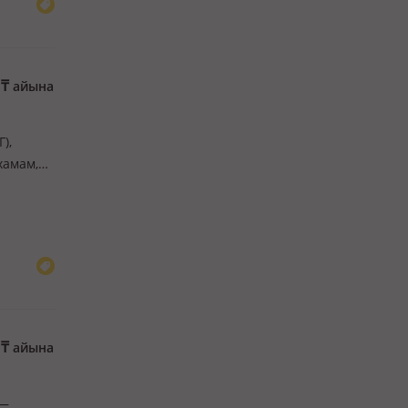
0
₸
айына
),
хамам,
его -
0
₸
айына
 —