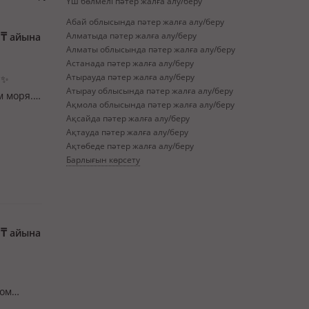
Үш бөлмелі пәтер жалға алу/беру
Абай облысында пәтер жалға алу/беру
0
₸
Алматыда пәтер жалға алу/беру
айына
Алматы облысында пәтер жалға алу/беру
Астанада пәтер жалға алу/беру
Атырауда пәтер жалға алу/беру
✨
Атырау облысында пәтер жалға алу/беру
м моря.
Ақмола облысында пәтер жалға алу/беру
а и
Ақсайда пәтер жалға алу/беру
Ақтауда пәтер жалға алу/беру
Ақтөбеде пәтер жалға алу/беру
Барлығын көрсету
0
₸
айына
ном
шины,