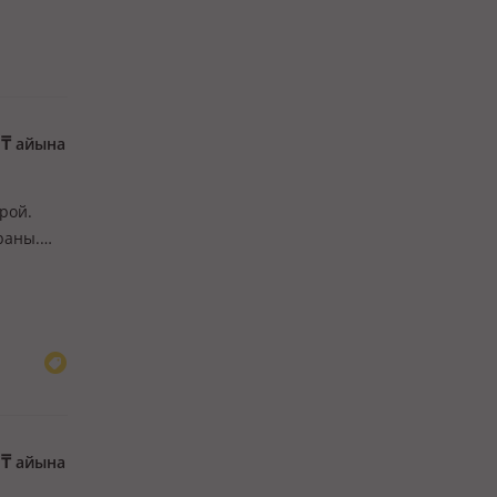
0
₸
айына
рой.
раны.
От
0
₸
айына