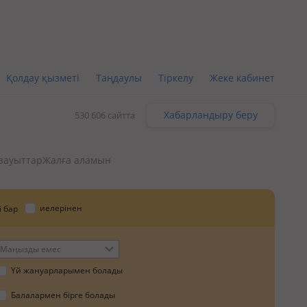
Қолдау қызметі
Таңдаулы
Тіркелу
Жеке кабинет
Хабарландыру беру
530 606 сайтта
 зауыттар
Жалға аламын
иелерінен
і бар
Маңызды емес
Үй жануарларымен болады
Балалармен бірге болады