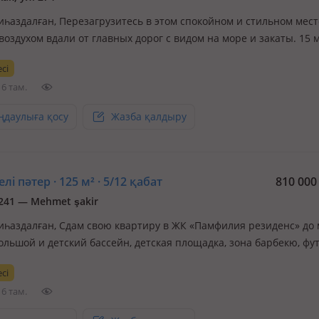
иһаздалған, Перезагрузитесь в этом спокойном и стильном мест
воздухом вдали от главных дорог с видом на море и закаты. 15 
рогулки по живописной дороге на пляж мимо соснового леса и 
сі
а 1+1 с новой техникой, кондиционерами и мебелью. Сдается в
6 там.
ңдаулыға қосу
Жазба қалдыру
лі пәтер · 125 м² · 5/12 қабат
810 00
 241 — Mehmet şakir
иһаздалған, Сдам свою квартиру в ЖК «Памфилия резиденс» до 
большой и детский бассейн, детская площадка, зона барбекю, фу
ольшая зеленая территория, очень оживленный район, рядом
сі
ный рынок, все маркеты «Бим», «А101», Мигрос, Карефур. Есть
6 там.
ый вид н…