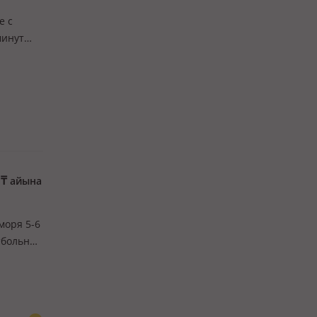
е с
минут
пальм.
первые.
0
₸
айына
моря 5-6
тбольной