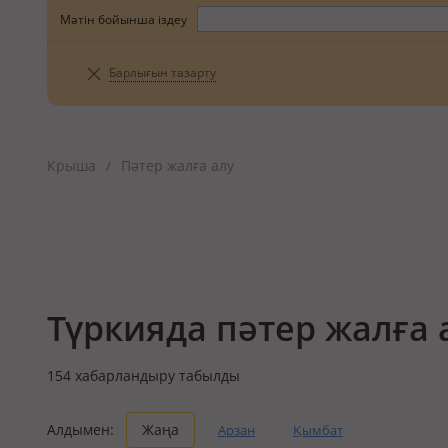
Мәтін бойынша іздеу
Барлығын тазарту
Крыша
Пәтер жалға алу
/
Түркияда пәтер жалға 
154
хабарландыру табылды
Алдымен:
Жаңа
Арзан
Қымбат