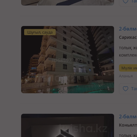
Та
2-бөлме
Шұғыл, сауда
Сарихас
толық ж
комплек
сауна, 
Мүлік ие
охраняем
Аланья
750м…
Та
2-бөлме
Коньялт
толық ж