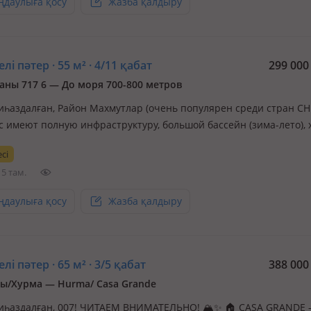
ңдаулыға қосу
Жазба қалдыру
лі пәтер · 55 м² · 4/11 қабат
299 00
аны 717 6 — До моря 700-800 метров
иһаздалған, Район Махмутлар (очень популярен среди стран СНГ
с имеют полную инфраструктуру, большой бассейн (зима-лето), 
фитнес, парилка, кинотеатр, бильярдная комната, территория
сі
ая 7/24. В шаговой доступности магазины, кафе, ну и до моря вс
5 там.
ңдаулыға қосу
Жазба қалдыру
лі пәтер · 65 м² · 3/5 қабат
388 00
ы/Хурма — Hurma/ Casa Grande
иһаздалған, 007! ЧИТАЕМ ВНИМАТЕЛЬНО! 🏔✨ 🏠 CASA GRANDE