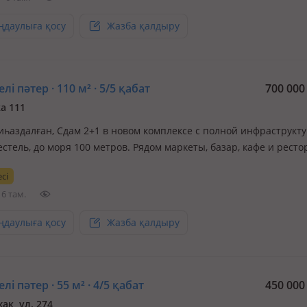
✅ ВАШ КОМФОР…
ңдаулыға қосу
Жазба қалдыру
лі пәтер · 110 м² · 5/5 қабат
700 00
а 111
иһаздалған, Сдам 2+1 в новом комплексе с полной инфраструкту
стель, до моря 100 метров. Рядом маркеты, базар, кафе и ресто
ный вид на море, дизайнерский ремонт, никогда не сдавалась. 
сі
6 там.
ңдаулыға қосу
Жазба қалдыру
лі пәтер · 55 м² · 4/5 қабат
450 00
ак, ул. 274