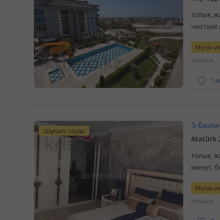
толық ж
чистым 
пешей п
Мүлік ие
Квартир
Аланья
Свеж…
Та
3-бөлме
Шұғыл, сауда
Atatürk
толық ж
минут, 
поле. Б
Мүлік ие
вторнич
Аланья
частичн