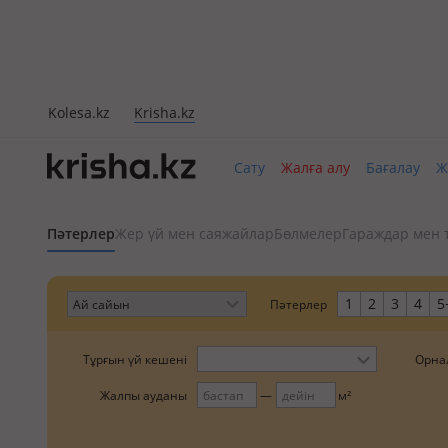
Kolesa.kz
Krisha.kz
Сату
Жалға алу
Бағалау
Ж
Пәтерлер
Жер үй мен саяжайлар
Бөлмелер
Гараждар мен 
1
2
3
4
5
Пәтерлер
Тұрғын үй кешені
Орна
Жалпы ауданы
м²