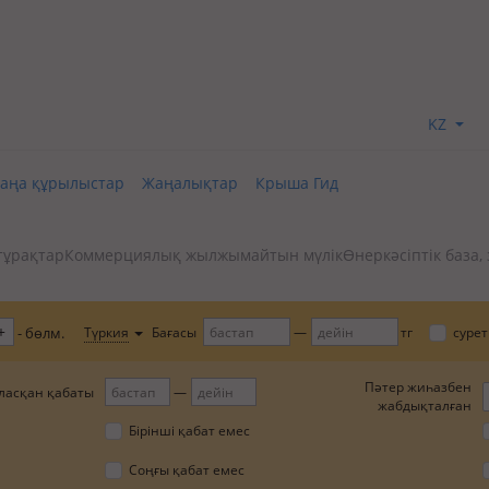
KZ
аңа құрылыстар
Жаңалықтар
Крыша Гид
тұрақтар
Коммерциялық жылжымайтын мүлік
Өнеркәсіптік база,
+
Бағасы
Түркия
тг
сурет
- бөлм.
Пәтер жиһазбен
ласқан қабаты
жабдықталған
Бірінші қабат емес
Соңғы қабат емес