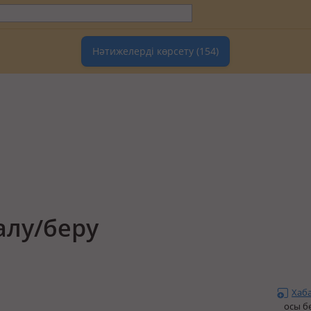
Нәтижелерді көрсету
(154)
алу/беру
Хаб
осы б