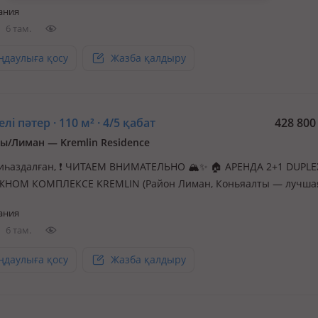
ания
ности и комфорта. ⚠️ ВАЖНО: Объект сдаётся НА ДЛИТЕЛЬНЫЙ 
6 там.
акрыт для первичного пол…
ңдаулыға қосу
Жазба қалдыру
лі пәтер · 110 м² · 4/5 қабат
428 80
ы/Лиман — Kremlin Residence
иһаздалған, ❗ ЧИТАЕМ ВНИМАТЕЛЬНО 🏔✨ 🏠 АРЕНДА 2+1 DUPLE
НОМ КОМПЛЕКСЕ KREMLIN (Район Лиман, Коньяалты — лучша
 города) ⚠️ ВАЖНО: Данный район закрыт для первичного полу
ания
ект сдаётся для тех, у кого уже есть документы в этом районе
6 там.
ШЕГО КОМФОРТА…
ңдаулыға қосу
Жазба қалдыру