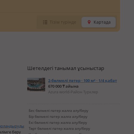
Тізім түрінде
Картада
Шетелдегі танымал ұсыныстар
2-бөлмелі пәтер · 100 м² · 1/4 қабат
670 000 ₸ айына
Azura world-Район Турклер
Бес бөлмелі пәтер жалға алу/беру
Бір бөлмелі пәтер жалға алу/беру
Екі бөлмелі пәтер жалға алу/беру
арландыруды
Төрт бөлмелі пәтер жалға алу/беру
өлімге беру