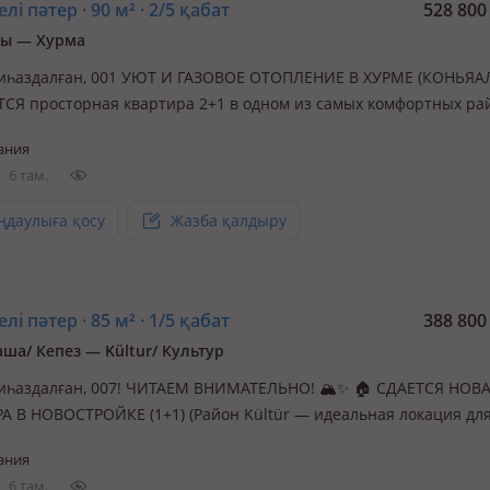
лі пәтер · 90 м² · 2/5 қабат
528 80
ты — Хурма
иһаздалған, 001 УЮТ И ГАЗОВОЕ ОТОПЛЕНИЕ В ХУРМЕ (КОНЬЯАЛ
ТСЯ просторная квартира 2+1 в одном из самых комфортных ра
. Идеальный вариант для тех, кто ценит тепло, уют и развитую
ания
руктуру. ✅ ПРЕИМУЩЕСТВА: 🏔 ▫️ Отопление: ПРИРОДНЫЙ ГАЗ 
6 там.
 и низкие с…
ңдаулыға қосу
Жазба қалдыру
лі пәтер · 85 м² · 1/5 қабат
388 80
ша/ Кепез — Kültur/ Культур
иһаздалған, 007! ЧИТАЕМ ВНИМАТЕЛЬНО! 🏔✨ 🏠 СДАЕТСЯ НОВ
А В НОВОСТРОЙКЕ (1+1) (Район Kültür — идеальная локация дл
Квартира полностью укомплектована «под ключ» — от совреме
ания
 до полотенец и посуды. Заезжайте и наслаждайтесь комфортом
6 там.