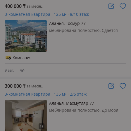
400 000
₸
за месяц
3-комнатная квартира · 125 м² · 8/10 этаж
Аланья, Тосмур 77
меблирована полностью, Сдается
квартира в открытом районе
Подходит под ВНЖ Полностью с
мебелью и бытовой техникой
Бассейн Зона барбекю От моря 150
Компания
метров Рядом магазины 101, Вим
Кафе Цена на долгий с…
9 авг.
300 000
₸
за месяц
3-комнатная квартира · 135 м² · 2/5 этаж
Аланья, Махмутляр 77
меблирована полностью, До моря
150метров. район Махмутляр