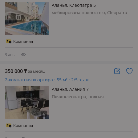
Аланья, Клеопатра 5
меблирована полностью, Cleopatra
Twin Towers - новый жилой комплекс
со всеми удобствами, расположен в
самом центре Алании, рядом со всей
необходимой инфраструктурой, всего
Компания
в 700 м от самого известног…
9 авг.
350 000
₸
за месяц
2-комнатная квартира · 55 м² · 2/5 этаж
Аланья, Алания 7
Пляж клеопатра, полная
инфраструктура. от моря 350метров
Компания