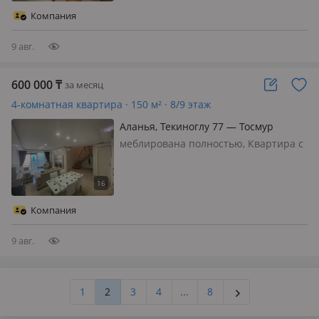
Компания
9 авг.
600 000
₸
за месяц
4-комнатная квартира · 150 м² · 8/9 этаж
Аланья, Текиноглу 77 — Тосмур
меблирована полностью, Квартира с
шикарным видом на море и
*собственной сауной. * Сдается
двухуровневая квартира *3+1*
состоит из 3 спален 3 санузлов 1
Компания
гостиной, американской кухни и
имеет Площад…
9 авг.
1
2
3
4
...
8