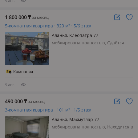
9 авг.
1 800 000
₸
за месяц
5-комнатная квартира · 320 м² · 5/6 этаж
Аланья, Клеопатра 77
меблирована полностью, Сдаётся
шикарный пентхаус 3+1 с видом на
крепость в комплексе BestHome 17
Cleopatra – в центре Аланьи.
Расстояние от пляжа Клеопатра 550
Компания
метров. Инфраструктура: Открытый
бассе…
9 авг.
490 000
₸
за месяц
3-комнатная квартира · 101 м² · 1/5 этаж
Аланья, Махмутлар 77
меблирована полностью, Находится в
конце Махмутлара Море 250 м Все