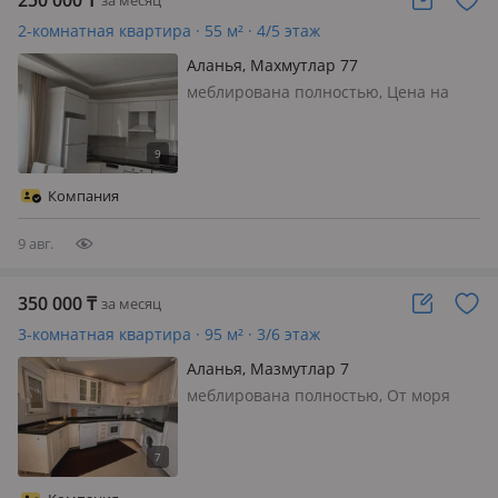
250 000
₸
за месяц
2-комнатная квартира · 55 м² · 4/5 этаж
Аланья, Махмутлар 77
меблирована полностью, Цена на
долгий срок. на короткий срок цену
уточняйте
Компания
9 авг.
350 000
₸
за месяц
3-комнатная квартира · 95 м² · 3/6 этаж
Аланья, Мазмутлар 7
меблирована полностью, От моря
350метров бассейн сауна
теренажерный зал цена от 6ти
месяцев