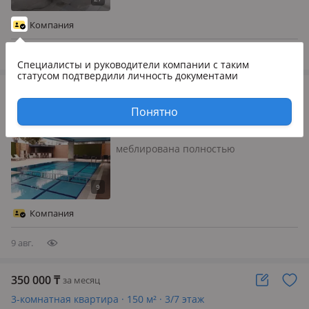
Компания
9 авг.
Специалисты и руководители компании
с таким
статусом подтвердили личность документами
350 000
₸
за месяц
2-комнатная квартира · 55 м² · 2/5 этаж
Понятно
Аланья, ШАХОГЛУ 7
меблирована полностью
Компания
9 авг.
350 000
₸
за месяц
3-комнатная квартира · 150 м² · 3/7 этаж