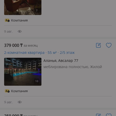
Компания
9 авг.
379 000
₸
за месяц
2-комнатная квартира · 55 м² · 2/5 этаж
Аланья, Авсалар 77
меблирована полностью, Жилой
комплекс находится в 300м от моря
новая квартира бассейнф фитнес звл
зона барбекю теннис фонтаны лобби
пляж Инжекум Цена на долгий срок.
Компания
на короткий срок цену уточняйте
9 авг.