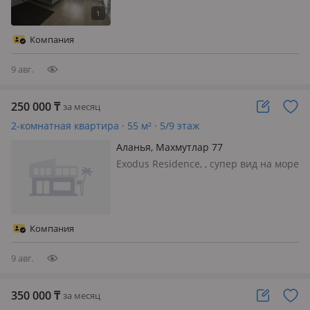
магазины в пешей доступности
Бассейн Место под барбекю
Генератор Интернет
Компания
9 авг.
250 000
₸
за месяц
2-комнатная квартира · 55 м² · 5/9 этаж
Аланья, Махмутлар 77
Exodus Residence, , супер вид на море
🌊, горы: Кале, Торосс, бананы!
айдат+свет, вода, не менее месяца +
айдат 🟢Интернет+++, барбекю,
тенис. 🟢Трансфер 4р/д, сауна,
Компания
парная аквагорки, кинотеа…
9 авг.
350 000
₸
за месяц