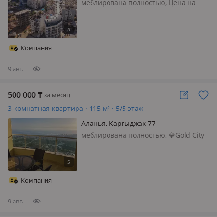
меблирована полностью, Цена на
долгий срок. на короткий срок цену
уточняйте
Компания
9 авг.
500 000
₸
за месяц
3-комнатная квартира · 115 м² · 5/5 этаж
Аланья, Каргыджак 77
меблирована полностью, 💎Gold City
💎 📍Район Кестель, Алания ✔️2️⃣➕1️⃣,
115м2 ✔️квартира имеет панорамный
вид на море ✔️Богатая
инфраструктура: бассейн, хамам, спа,
Компания
фитнес, аквапарк, ресторан на 1…
9 авг.