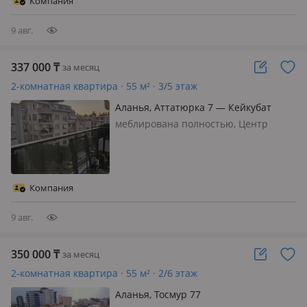
Компания
9 авг.
337 000
₸
за месяц
2-комнатная квартира · 55 м² · 3/5 этаж
Аланья, Аттатюрка 7 — Кейкубат
меблирована полностью, Центр
Алании от моря 200м бассейн фитнес
зал сауна от центра 10мин пешком
Цена на долгий срок. на короткий
срок цену уточняйте
Компания
9 авг.
350 000
₸
за месяц
2-комнатная квартира · 55 м² · 2/6 этаж
Аланья, Тосмур 77