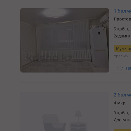
1 бөлме
Простор
5 қабат
2адамга
Мүлік ие
Уральск
Та
2 бөлме
4 мкр
9 қабат
Доступн
имеется