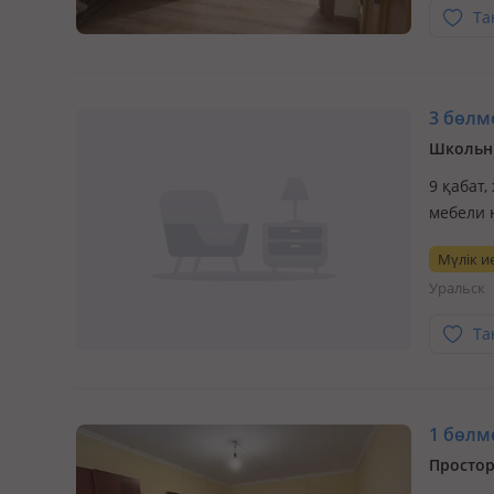
Та
3 бөлме
Школьни
9 қабат
мебели 
Спокойн
Мүлік ие
вредных
Уральск
звоните
Та
1 бөлме
Простор