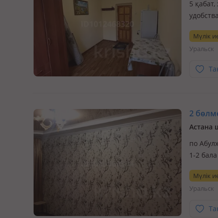
5 қабат,
удобства
Чистопл
Мүлік ие
номерам
Уральск
Та
2 бөлме
Астана 
по Абулх
1-2 бала
Мүлік ие
Уральск
Та