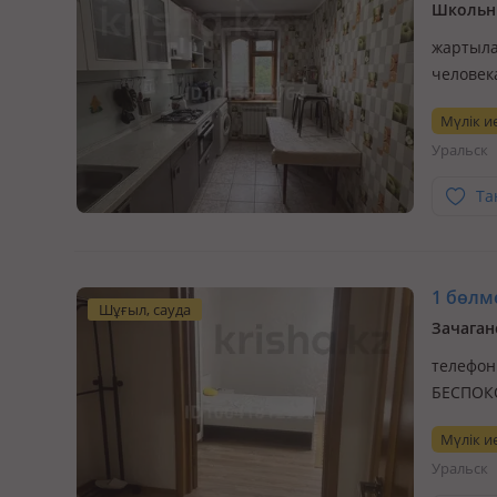
Школьни
жартыла
человек
Школьни
Мүлік ие
Уральск
Та
1 бөлме
Шұғыл, сауда
Зачаган
телефон
БЕСПОКО
девушку
Мүлік ие
привыче
Уральск
бытовая