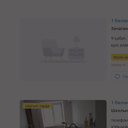
1 бөлме
Зачаган
9 қабат,
қыз ала
Мүлік ие
Уральск
Та
1 бөлме
Шұғыл, сауда
Школьни
телефон
Юбелейнн