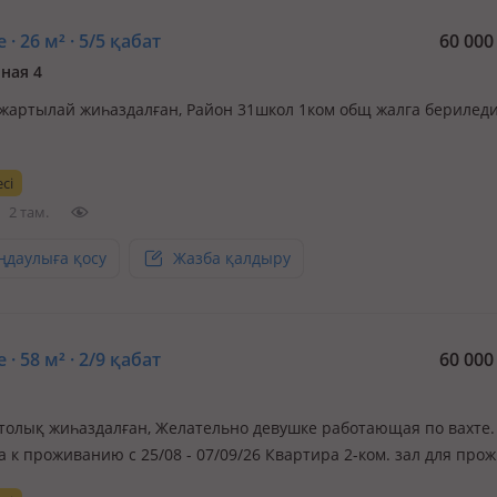
 · 26 м² · 5/5 қабат
60 00
ная 4
, жартылай жиһаздалған, Район 31школ 1ком общ жалга бериледи
сі
2 там.
ңдаулыға қосу
Жазба қалдыру
 · 58 м² · 2/9 қабат
60 00
, толық жиһаздалған, Желательно девушке работающая по вахте.
а к проживанию с 25/08 - 07/09/26 Квартира 2-ком. зал для про
 большой раскладной диван, все необходимое