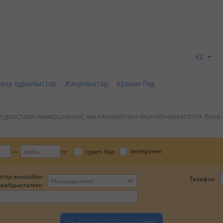
KZ
аңа құрылыстар
Жаңалықтар
Крыша Гид
тұрақтар
Коммерциялық жылжымайтын мүлік
Өнеркәсіптік база,
иелерінен
тг
суреті бар
әтер жиһазбен
Телефон
Маңызды емес
жабдықталған