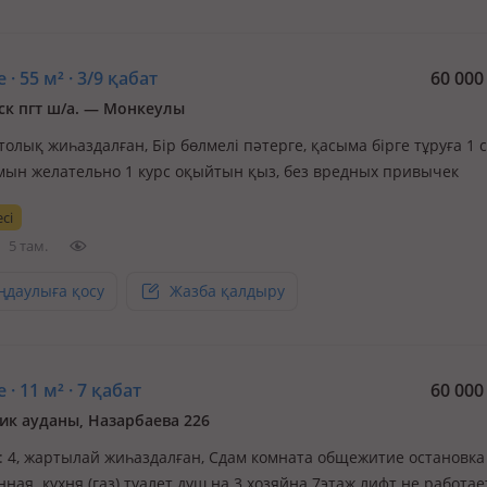
 · 55 м² · 3/9 қабат
60 00
ск пгт ш/а. — Монкеулы
 толық жиһаздалған, Бір бөлмелі пәтерге, қасыма бірге тұруға 1 
мын желательно 1 курс оқыйтын қыз, без вредных привычек
сі
5 там.
ңдаулыға қосу
Жазба қалдыру
 · 11 м² · 7 қабат
60 00
к ауданы, Назарбаева 226
: 4, жартылай жиһаздалған, Сдам комната общежитие остановка
ая. кухня (газ) туалет душ на 3 хозяйна.7этаж лифт не работае