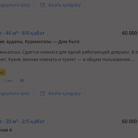
ңдаулыға қосу
Жазба қалдыру
 · 44 м² · 8/9 қабат
60 00
к ауданы, Курмангазы — Дом быта
, жиһазсыз, Сдается комната для одной работающей девушки. В 
нет. Кухня, ванная комната и туалет — в общем пользовании.
ые и чистоплотные соседи. Ищу порядочную, аккуратную девуш
сі
 привычек. По всем вопросам пишите в личные сообщения ил
1 там.
ңдаулыға қосу
Жазба қалдыру
 · 20 м² · 2/5 қабат
60 00
ная 4