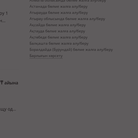
Алматы облысында бөлме жалға алу/беру
Астанада бөлме жалға алу/беру
Атырауда бөлме жалға алу/беру
ру 1
Атырау облысында бөлме жалға алу/беру
н
Ақсайда бөлме жалға алу/беру
Ақтауда бөлме жалға алу/беру
Ақтөбеде бөлме жалға алу/беру
Балқашта бөлме жалға алу/беру
Боралдайда (Бурундай) бөлме жалға алу/беру
Барлығын көрсету
0
₸
айына
ищу одну
ирована,