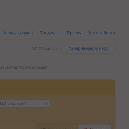
Қолдау қызметі
Таңдаулы
Тіркелу
Жеке кабинет
Хабарландыру беру
530 592 сайтта
 зауыттар
Жалға аламын
Маңызды емес