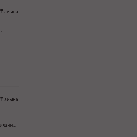
0
₸
айына
.
0
₸
айына
живания