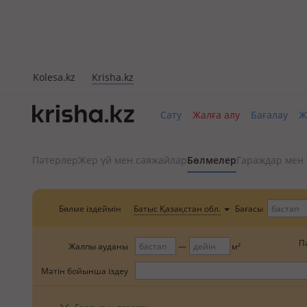
Kolesa.kz
Krisha.kz
Сату
Жалға алу
Бағалау
Ж
Пәтерлер
Жер үй мен саяжайлар
Бөлмелер
Гараждар мен 
Бөлме іздеймін
Бағасы
Батыс Қазақстан обл.
П
Жалпы ауданы
м²
Мәтін бойынша іздеу