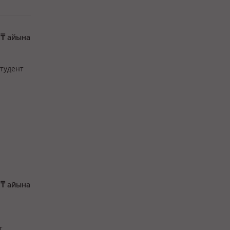
0
₸
айына
студент
0
₸
айына
т.