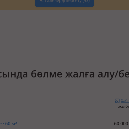
Нәтижелерді көрсету
(93)
сында бөлме жалға алу/б
Хаб
осы б
 · 60 м²
60 00