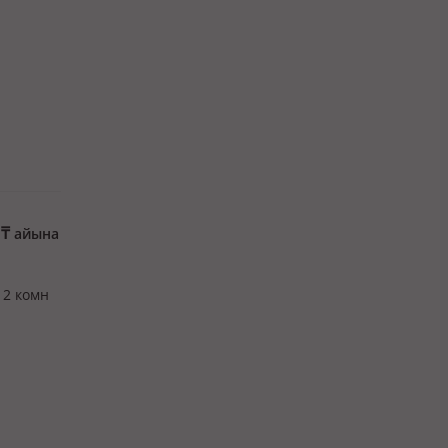
и
о
0
₸
айына
 2 комн