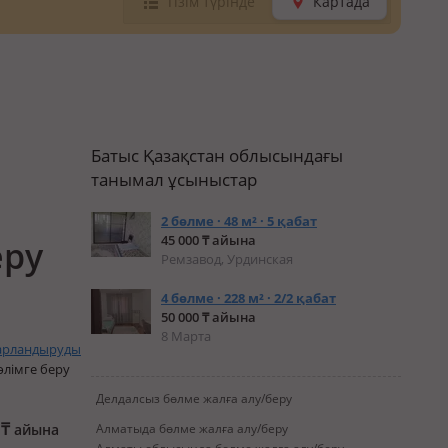
Тізім түрінде
Картада
Батыс Қазақстан облысындағы
танымал ұсыныстар
2 бөлме · 48 м² · 5 қабат
45 000 ₸ айына
еру
Ремзавод, Урдинская
4 бөлме · 228 м² · 2/2 қабат
50 000 ₸ айына
8 Марта
арландыруды
өлімге беру
Делдалсыз бөлме жалға алу/беру
0
₸
айына
Алматыда бөлме жалға алу/беру