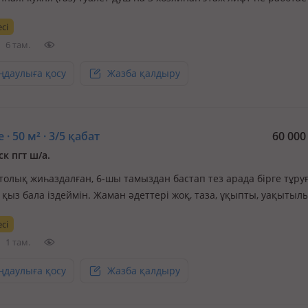
й или студент. Тел
сі
6 там.
ңдаулыға қосу
Жазба қалдыру
 · 50 м² · 3/5 қабат
60 00
к пгт ш/а.
 толық жиһаздалған, 6-шы тамыздан бастап тез арада бірге тұруғ
 қыз бала іздеймін. Жаман әдеттері жоқ, таза, ұқыпты, уақытыл
 Адам басына 60 мың + ком услуга бөлек. Район Зачаганск. квар
сі
жағдай жасалған, қажеттінің бәрі бар. 📱Қоңырау шалмаңыздар.
1 там.
ңдаулыға қосу
Жазба қалдыру