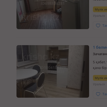
семейны
Мүлік ие
Уральск
Та
1 бөлме
Зачаганс
5 қабат,
қана бір
алатын!
Мүлік ие
барлық 
Уральск
Та