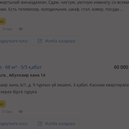
 жартылай жиһаздалған, Сдам, чистую, уютную комнату, со всем
ми. Есть телевизор, холодильник, шкаф, стол, ковер, посуда.
отным, ответственным, без вредных привычек. Обращайтесь п
сі
 или звонок!
3 там.
ңдаулыға қосу
Жазба қалдыру
 · 68 м² · 3/3 қабат
60 00
ш/а., Абулхаир хана 14
аир хана, 6/1, д. 9 тұрғын үй кешені, 3 қабат, Касыма квартираға
 керек бірге тұруға
сі
5 там.
ңдаулыға қосу
Жазба қалдыру