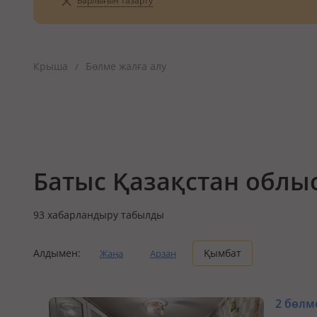
Барлығын тазарту
Крыша
Бөлме жалға алу
/
Батыс Қазақстан облы
93
хабарландыру табылды
Алдымен:
Қымбат
Жаңа
Арзан
2 бөлме