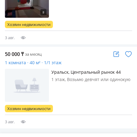
Совместное проживание надо две
девушки без вредных прывычек
акуратные чистаплотные
Хозяин недвижимости
3 авг.
50 000
₸
за месяц
1 комната · 40 м² · 1/1 этаж
Уральск, Центральный рынок 44
1 этаж, Возьмю девчят или одинокую
женщину с ребенком
Хозяин недвижимости
3 авг.