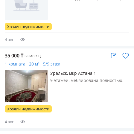
работающие парни. Все вопросы по
телефону
Хозяин недвижимости
4 авг.
35 000
₸
за месяц
1 комната · 20 м² · 5/9 этаж
Уральск, мкр Астана 1
9 этажей, меблирована полностью,
Бірге тұруға Квартираға 1 қыз керек.
17-20 жас арасы студент болса өзімде
қызбын. Адрес: 31 школ
политехническая1/1 Бөлме саны: 1
Хозяин недвижимости
Бағасы: 35к (комуслуг барлығы ішін…
4 авг.