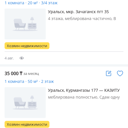
1 комната · 20 м² · 3/4 этаж
Уральск, мкр. Зачаганск пгт 35
4 этажа, меблирована частично, В
каждой комнате отдельный санузел
район 20 школа 40000. + комуслуги
Хозяин недвижимости
4 авг.
35 000
₸
за месяц
1 комната · 50 м² · 2 этаж
Уральск, Курмангазы 177 — КАЗИТУ
магазин Урал Дом быта
меблирована полностью, Сдам одну
комнату в 2-х комнатной
благоустроенной квартире - ТОЛЬКО
парням ! совместное проживание, на
длительный срок. Хозяин проживает
Хозяин недвижимости