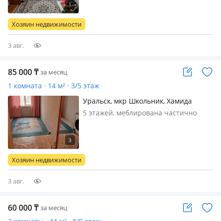
женщина без вредных превычек. В
доме все есть цент район универмаг
Хозяин недвижимости
3 авг.
85 000
₸
за месяц
1 комната · 14 м² · 3/5 этаж
Уральск, мкр Школьник, Хамида
чурина 119
5 этажей, меблирована частично
Хозяин недвижимости
3 авг.
60 000
₸
за месяц