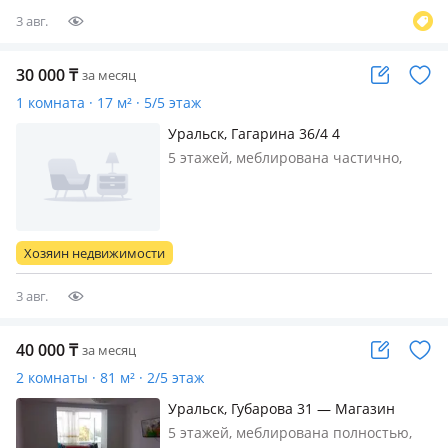
3 авг.
30 000
₸
за месяц
1 комната · 17 м² · 5/5 этаж
Уральск, Гагарина 36/4 4
5 этажей, меблирована частично,
Сдам 1 комн в общежитии на
Ремзаводе возле рынка Онер, 5(5),
частично с мебелью, холодильник, на
долгий срок, семейным, или
Хозяин недвижимости
работаюшим не пьющим людям.
30.000 т…
3 авг.
40 000
₸
за месяц
2 комнаты · 81 м² · 2/5 этаж
Уральск, Губарова 31 — Магазин
Экспрасс
5 этажей, меблирована полностью,