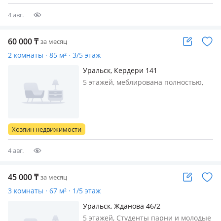
отдельно в другой комнате wi-fi-
входит…
4 авг.
60 000
₸
за месяц
2 комнаты · 85 м² · 3/5 этаж
Уральск, Кердери 141
5 этажей, меблирована полностью,
Сдается комната для девушек
Сдается 1 комната в 2-комнатной
квартире. Проживание вместе с
хозяйкой. Ищем 2 девушек,
Хозяин недвижимости
желательно студенток КАЗИИТУ. В
квартире есть вс…
4 авг.
45 000
₸
за месяц
3 комнаты · 67 м² · 1/5 этаж
Уральск, Жданова 46/2
5 этажей, Студенты парни и молодые