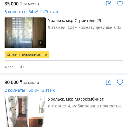
35 000
₸
за месяц
3 комнаты · 64 м² · 1/9 этаж
Уральск, мкр Строитель 29
9 этажей, Сдам комнату девушке в 3х
комнатной кв совмесьное
проживание в микрорайоне
сьроитель рядом остановка 13 52 39
6 30 супер маркеты оплата
Хозяин недвижимости
ежемесячно
4 авг.
90 000
₸
за месяц
2 комнаты · 50 м² · 3 этаж
Уральск, мкр Мясокомбинат,
Гагарина 34 — Детсад
интернет 4, меблирована полностью,
Сдам комнату для одной работающей
девушки в 2ух комнатной квартире
на 3 этаже, ост. Детсад Квартира