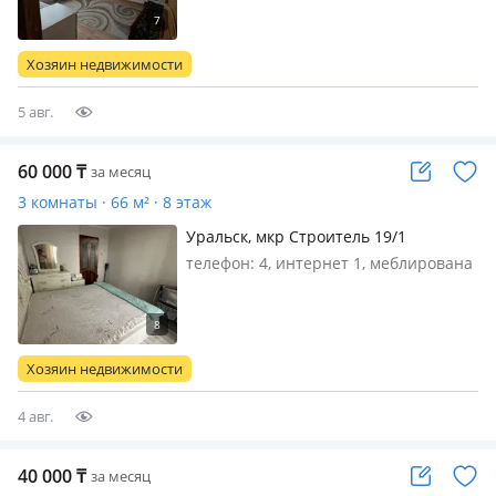
одной девушки без детей, удобное
расположение дома, до ост. Жигули 2
мин ходьбы, рынок Аяжан, ТД Астана
Хозяин недвижимости
в шаговой доступности, дом стоит…
5 авг.
60 000
₸
за месяц
3 комнаты · 66 м² · 8 этаж
Уральск, мкр Строитель 19/1
телефон: 4, интернет 1, меблирована
полностью, Патерге өзіммен бірге
тұруға жаман әдеттерісіз студент жас
ер балдар іздеимін, патер 3 бөлмелі,
барлығымен жабдықталған, айналада
Хозяин недвижимости
остоновна стройтель…
4 авг.
40 000
₸
за месяц