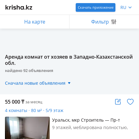
RU
Скачать приложение
На карте
Фильтр
Аренда комнат от хозяев в Западно-Казахстанской
обл.
найдено
92
объявления
Сначала новые объявления
55 000
₸
за месяц
4 комнаты · 80 м² · 5/9 этаж
Уральск, мкр Строитель — Пр-т
Абулхаирхана
9 этажей, меблирована полностью,
Сдается отдельная комната для