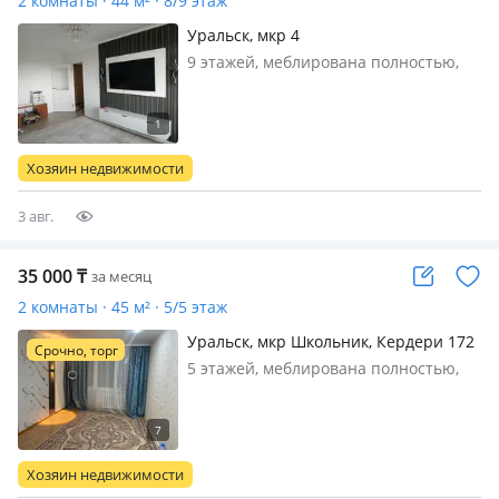
2 комнаты · 44 м² · 8/9 этаж
Уральск, мкр 4
9 этажей, меблирована полностью,
Возьму на подселение в 2х комн.
квартиру девушку порядочную,
работающая или студентка для
совместного проживания.
Хозяин недвижимости
СЕМЕЙНЫМ, ЛИЦАМ МУЖКОГО
ПОЛА, С ДЕТЬМИ НЕ ТРЕВОЖИ…
3 авг.
35 000
₸
за месяц
2 комнаты · 45 м² · 5/5 этаж
Уральск, мкр Школьник, Кердери 172
Срочно, торг
— Казииту,диана,маг орал
5 этажей, меблирована полностью,
Кыздар аламың тек студент, тұрам
деушілер жазыың
Хозяин недвижимости