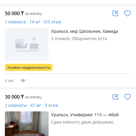
50 000
₸
за месяц
1 комната · 14 м² · 5/5 этаж
Уральск, мкр Школьник, Хамида
Чурина 119
5 этажей, Общежитие есть
холодильник шкаф посуда плитка
стол яркий комнат окно пластиковый
50000 мын + ком услуга номер
Хозяин недвижимости
4 авг.
30 000
₸
за месяц
2 комнаты · 47 м² · 3 этаж
Уральск, Универмаг 113 — Абай
Сдам комнату двум девушкам,
совместное проживание на
подселение нужна одна девушка или