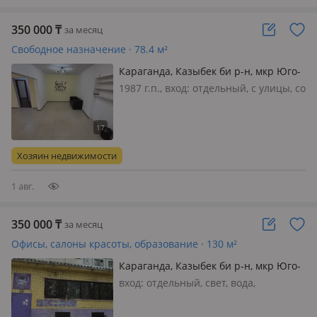
350 000
₸
за месяц
Свободное назначение · 78.4 м²
Караганда, Казыбек би р-н, мкр Юго-
Восток, Мкр Степной 2 8
1987 г.п., вход: отдельный, с улицы, со
двора, свет, вода, канализация,
отопление, решетки на окнах,
видеонаблюдение, пожарная
сигнализация, потолки 2.7м., Сдается
Хозяин недвижимости
коммерческое помещение в райо…
1 авг.
350 000
₸
за месяц
Офисы, салоны красоты, образование · 130 м²
Караганда, Казыбек би р-н, мкр Юго-
Восток, Язева 21 — Новая корзина
вход: отдельный, свет, вода,
канализация, отопление, вентиляция,
решетки на окнах, общая, потолки