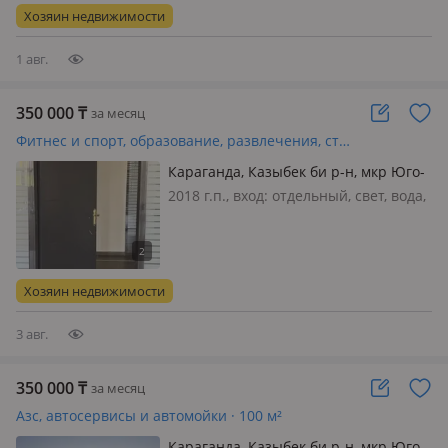
решетки на окнах, общая, есть,
Хозяин недвижимости
платная, потолки 2.7м., Сдаетс…
1 авг.
350 000
₸
за месяц
Фитнес и спорт, образование, развлечения, студии · 80 м²
Караганда, Казыбек би р-н, мкр Юго-
Восток, Шахтеров 5/1
2018 г.п., вход: отдельный, свет, вода,
канализация, отопление, вентиляция,
сигнализация, видеонаблюдение,
пожарная сигнализация, общая,
потолки 3м., Светлый, теплый,
Хозяин недвижимости
просторный кабинет с панорамным…
3 авг.
350 000
₸
за месяц
Азс, автосервисы и автомойки · 100 м²
Караганда, Казыбек би р-н, мкр Юго-