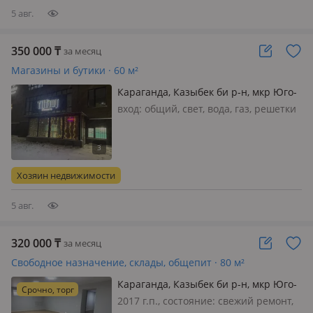
активн…
5 авг.
350 000
₸
за месяц
Магазины и бутики · 60 м²
Караганда, Казыбек би р-н, мкр Юго-
Восток 28/19 — Университетская
вход: общий, свет, вода, газ, решетки
28/19
на окнах, сигнализация, пожарная
сигнализация, общая, Сдается
готовый бизнес цветочный магазин
на длительный срок Инстаграм есть
Хозяин недвижимости
готовый бизнес Для подробност…
5 авг.
320 000
₸
за месяц
Свободное назначение, склады, общепит · 80 м²
Караганда, Казыбек би р-н, мкр Юго-
Срочно, торг
Восток, Мкр Таугуль, 2 улица 6 А
2017 г.п., состояние: cвежий ремонт,