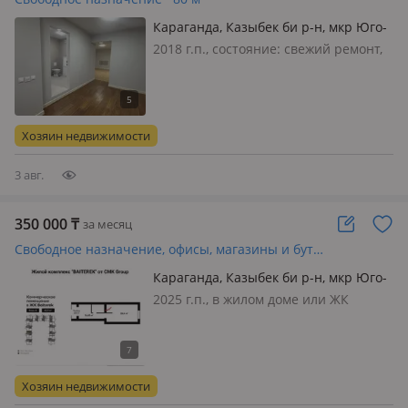
Караганда, Казыбек би р-н, мкр Юго-
Восток, 2-ая улица 6А
2018 г.п., состояние: cвежий ремонт,
вход: отдельный, со двора, свет, вода,
газ, канализация, отопление,
вентиляция, видеонаблюдение,
общая, потолки 3м., Сдается в аренду
Хозяин недвижимости
помещение (цокольный этаж…
3 авг.
350 000
₸
за месяц
Свободное назначение, офисы, магазины и бутики, общепит, салоны красоты, медцентры и аптеки · 46.3 м²
Караганда, Казыбек би р-н, мкр Юго-
Восток 40
2025 г.п., в жилом доме или ЖК
Байтерек, вход: отдельный, с улицы,
со двора, общая, потолки 3.7м.,
Сдается коммерческое помещение
46.3 в новом жилом комплексе на
Хозяин недвижимости
юго-востоке Караганды. Район