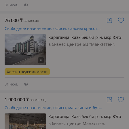
31 июл.
76 000
₸
за месяц
Свободное назначение, офисы, салоны красоты, медцентры и аптеки, образование, кабинеты и рабочие места, студии · 20 м²
Караганда, Казыбек би р-н, мкр Юго-
Восток 6А
в бизнес-центре БЦ "Манхэттен",
состояние: cвежий ремонт, потолки
3.2м., Сдается помещение 20 м² под
офис или услуги Сдается помещение
20 м² в бизнес-центре Караганда, ул.
Хозяин недвижимости
Строителей, 6А • Площадь:…
31 июл.
1 900 000
₸
за месяц
Свободное назначение, офисы, магазины и бутики, общепит, салоны красоты, образование, конференц-залы, кабинеты и рабочие места, студии · 500 м²
Караганда, Казыбек би р-н, мкр Юго-
Восток, Строителей 6
в бизнес-центре Манхэттен,