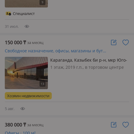
коммерческое помещение 490 м² в
ТЦ «Мечта» — отдельный вход,
Специалист
высокий трафик! Предлагается в ар…
31 июл.
150 000
₸
за месяц
Свободное назначение, офисы, магазины и бутики, склады, общепит, развлечения, кабинеты и рабочие места, студии · 50 м²
Караганда, Казыбек би р-н, мкр Юго-
Восток, Республики 9
1 этаж, 2019 г.п., в торговом центре
ТЦ KAZMART, состояние: cвежий
ремонт, вход: отдельный, общий, с
улицы, свет, вода, канализация,
отопление, вентиляция,
Хозяин недвижимости
сигнализация, видеонаблюдение,
круглосуточн…
5 авг.
380 000
₸
за месяц
Офисы · 100 м²