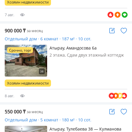
Хозяин недвижимости
септика. Дом в очень удобным
месте…
7 авг.
900 000
₸
за месяц
Отдельный дом · 6 комнат · 187 м² · 10 сот.
Атырау, Амандосова 6а
Срочно, торг
2 этажа, Сдам двух этажный коттедж
по адресу: Амандосова 6а Всего 6
комнаты. Общая площадь - 187 кв. м.
Два гараж, котельная, вся бытовая
техника, кондиционер все
Хозяин недвижимости
необходимое имеется. Возможно, по…
8 авг.
550 000
₸
за месяц
Отдельный дом · 5 комнат · 180 м² · 10 сот.
Атырау, Тулебаева 38 — Кулманова