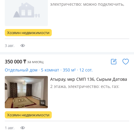
электричество: можно подключить,
газ: автономный, меблирована
частично
Хозяин недвижимости
3 авг.
350 000
₸
за месяц
Отдельный дом · 5 комнат · 350 м² · 12 сот.
Атырау, мкр СМП 136, Сырым Датова
149 — Старый гай
2 этажа, электричество: есть, газ:
магистральный, меблирована
частично, Сдается в аренду
просторный двухэтажный частный
дом 📍 Адрес: СМП-136, ул. Сырым
Хозяин недвижимости
Датова, 149 Предлагается в аренду
большой…
1 авг.