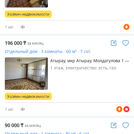
Хозяин недвижимости
7 авг.
196 000
₸
за месяц
Отдельный дом · 3 комнаты · 60 м² · 7 сот.
Атырау, мкр Атырау, Молдагулова 1 —
По советской
1 этаж, электричество: есть, газ:
автономный, меблирована частично,
Кит- край да (мкр Атырау по
советской) улкен жер уй жалга
беріледі бір аулада екі уй. Ауласы
Хозяин недвижимости
кен, уй таза жайлы, негізінен
отбасыл…
7 авг.
90 000
₸
за месяц
Отдельный дом · 1 комната · 30 м² · 6 сот.