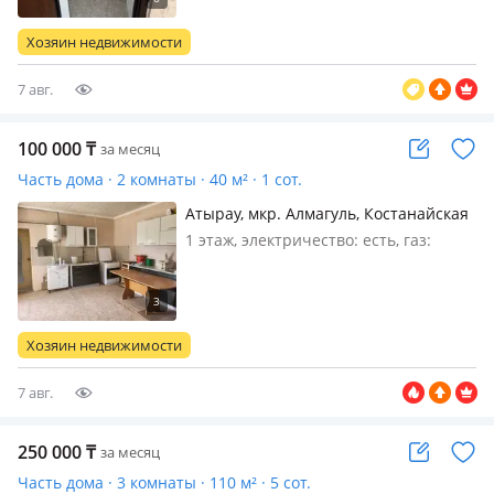
Хозяин недвижимости
7 авг.
100 000
₸
за месяц
Часть дома · 2 комнаты · 40 м² · 1 сот.
Атырау, мкр. Алмагуль, Костанайская
53 — Возле ТЦ Бақдаулет
1 этаж, электричество: есть, газ:
автономный, меблирована частично,
Без детей
Хозяин недвижимости
7 авг.
250 000
₸
за месяц
Часть дома · 3 комнаты · 110 м² · 5 сот.