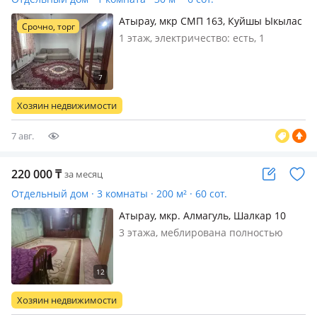
Атырау, мкр СМП 163, Куйшы Ыкылас
Срочно, торг
1 этаж, электричество: есть, 1
комнатная времянка в Смп 163 ул.
Подхозная взади Дины базара,
семейным не более 2 человек без
детей, 90000 тг туалет ванная,
Хозяин недвижимости
бойлер, тв, холодильник, стир
машинка…
7 авг.
220 000
₸
за месяц
Отдельный дом · 3 комнаты · 200 м² · 60 сот.
Атырау, мкр. Алмагуль, Шалкар 10
3 этажа, меблирована полностью
Хозяин недвижимости