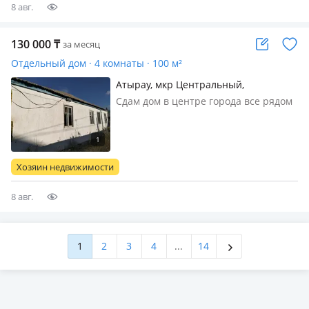
8 авг.
130 000
₸
за месяц
Отдельный дом · 4 комнаты · 100 м²
Атырау, мкр Центральный,
Каженбаева 28
Сдам дом в центре города все рядом
хорошем расположений остановка
чехова можно строительным
бригадам
Хозяин недвижимости
8 авг.
1
2
3
4
...
14