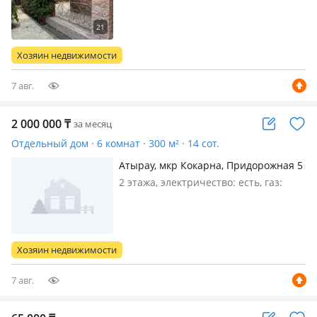
магистральный, меблирована
полностью, Сдается в аренду уютный
дом премиального уровня (2016 года
постройки) Предлагается в аренду
Хозяин недвижимости
современный, ухоженный дом…
7 авг.
2 000 000
₸
за месяц
Отдельный дом · 6 комнат · 300 м² · 14 сот.
Атырау, мкр Кокарна, Придорожная 5
2 этажа, электричество: есть, газ:
магистральный, меблирована
полностью, Желательно
организациям, с документами…
Хозяин недвижимости
7 авг.