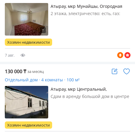
Атырау, мкр Мунайшы, Огородная
58в — Магазин Дильназ
2 этажа, электричество: есть, газ:
автономный, меблирована частично
Хозяин недвижимости
7 авг.
130 000
₸
за месяц
Отдельный дом · 4 комнаты · 100 м²
Атырау, мкр Центральный,
Каженбаева 28
Сдам в аренду большой дом в центре
города улица Каженбаева все рядом
можно строительной бригаде
Хозяин недвижимости