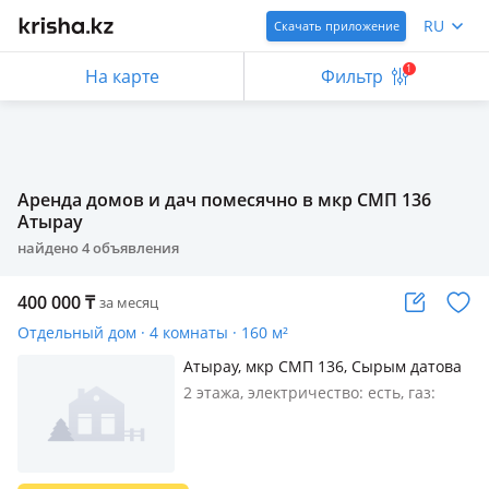
RU
Скачать приложение
1
На карте
Фильтр
Аренда домов и дач помесячно в мкр СМП 136
Атырау
найдено
4
объявления
400 000
₸
за месяц
Отдельный дом · 4 комнаты · 160 м²
Атырау, мкр СМП 136, Сырым датова
149
2 этажа, электричество: есть, газ:
магистральный, меблирована
полностью