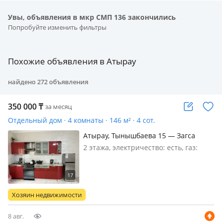
Увы, объявления в мкр СМП 136 закончились
Попробуйте изменить фильтры
Похожие объявления в Атырау
найдено
272
объявления
350 000
₸
за месяц
Отдельный дом · 4 комнаты · 146 м² · 4 сот.
Атырау, Тынышбаева 15 — Загса
2 этажа, электричество: есть, газ:
магистральный, меблирована
полностью, Сдается новый частный
дом на длительный срок недалеко от
центральной дороги возле
Хозяин недвижимости
набережной, в свободное время
можн…
8 авг.