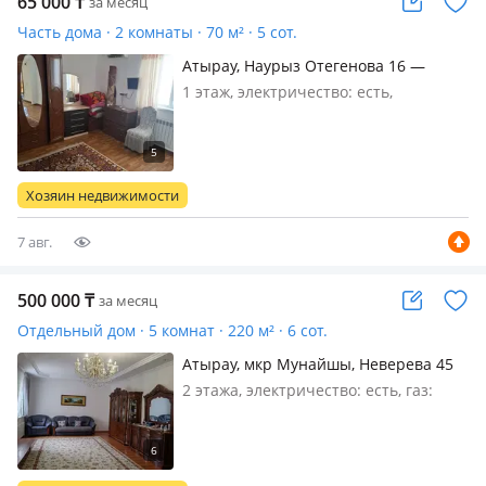
65 000
₸
за месяц
Часть дома · 2 комнаты · 70 м² · 5 сот.
Атырау, Наурыз Отегенова 16 —
Мк.старый айропорт Ай жулдыз
1 этаж, электричество: есть,
магазиннен алыс емес
меблирована полностью, 1или 2 адам
аламыз коп адам алмаимыз
Хозяин недвижимости
7 авг.
500 000
₸
за месяц
Отдельный дом · 5 комнат · 220 м² · 6 сот.
Атырау, мкр Мунайшы, Неверева 45
— Возле остановки 1 участка, ближе к
2 этажа, электричество: есть, газ:
главной дороге
автономный, меблирована
полностью, Сдам на долгосрочно,
Большой чистый мансардный дом,
квартплата внутри стоимости кроме