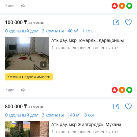
7 авг.
100 000
₸
за месяц
Отдельный дом · 2 комнаты · 40 м² · 1 сот.
Атырау, мкр Томарлы, Қарақойшы
Қуатов 42 — Возле магазина Камаз
1 этаж, электричество: есть, газ:
бөлшектері
автономный, меблирована частично,
Сдаётся времянка в аренду на
долгосрочный срок. В доме имеется
санузел и раковина, душевая.
Хозяин недвижимости
Времянка расположена рядом с дом…
7 авг.
800 000
₸
за месяц
Отдельный дом · 3 комнаты · 140 м² · 8 сот.
Атырау, мкр Жилгородок, Мукана
Наурызалиева 21
1 этаж, электричество: есть, газ: