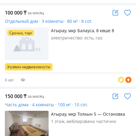
100 000
₸
за месяц
Отдельный дом · 3 комнаты · 80 м² · 8 сот.
Атырау, мкр Балауса, 8 көше 8
Срочно, торг
электричество: есть, газ:
автономный, меблирована частично
Хозяин недвижимости
8 авг.
150 000
₸
за месяц
Часть дома · 4 комнаты · 100 м² · 10 сот.
Атырау, мкр Толкын 5 — Остановка
нарсуд
1 этаж, меблирована частично