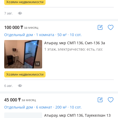
Хозяин недвижимости
7 авг.
100 000
₸
за месяц
Отдельный дом · 1 комната · 50 м² · 10 сот.
Атырау, мкр СМП 136, Смп-136 3а
1 этаж, электричество: есть, газ:
автономный, меблирована
полностью, Все необходимое есть
Сплит система все есть все работает
ком услуга включено анвар, дина
Хозяин недвижимости
базар, вокзал, школа все в шагов…
6 авг.
45 000
₸
за месяц
Отдельный дом · 6 комнат · 200 м² · 10 сот.
Атырау, мкр СМП 136, Тауекелхан 13