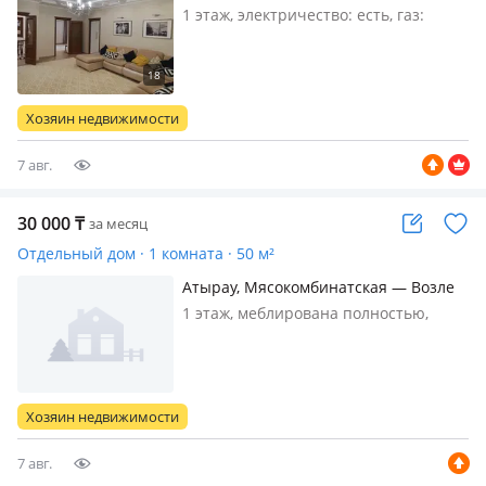
1 этаж, электричество: есть, газ:
магистральный, меблирована
полностью, Сдается в аренду
частный 1 этажный дом в центре
города. Шикарная локация.
Хозяин недвижимости
Идеальное предложение для тех, кто
ценит комфорт…
7 авг.
30 000
₸
за месяц
Отдельный дом · 1 комната · 50 м²
Атырау, Мясокомбинатская — Возле
рынка Дина
1 этаж, меблирована полностью,
Мебель холодильник телевизор
Хозяин недвижимости
7 авг.