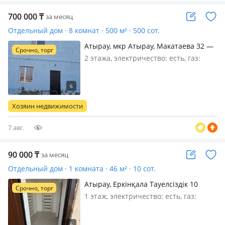
700 000
₸
за месяц
Отдельный дом · 8 комнат · 500 м² · 500 сот.
Атырау, мкр Атырау, Макатаева 32 —
Срочно, торг
Школа 4 Гагарина
2 этажа, электричество: есть, газ:
автономный, меблирована частично,
Сдаю мансардные дом 2 этажный
удобный для садика для бизнеса
асфальт рядом школа Гагарина. на
Хозяин недвижимости
долгий срок
7 авг.
90 000
₸
за месяц
Отдельный дом · 1 комната · 46 м² · 10 сот.
Атырау, Еркінқала Тауелсіздік 10
Срочно, торг
жылдық 34 — Болашақ садик
1 этаж, электричество: есть, газ:
артында
магистральный, без мебели