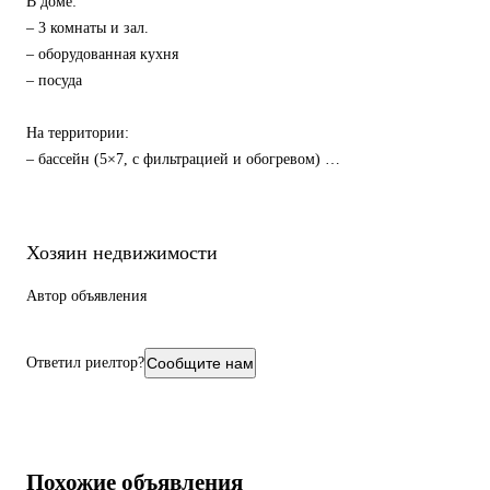
В доме:
– 3 комнаты и зал.
– оборудованная кухня
– посуда
На территории:
– бассейн (5×7, с фильтрацией и обогревом)
– баня на дровах
– зона барбекю
Хозяин недвижимости
Дом предоставляется в чистом состоянии, проводится уборка
перед заездом.
Автор объявления
– заезд с 14:00
Ответил риелтор?
Сообщите нам
– выезд до 12:00
– соблюдение закона тишины и порядка обязательно!
Похожие объявления