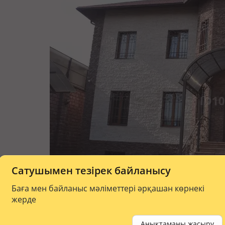
Сатушымен тезірек байланысу
Баға мен байланыс мәліметтері әрқашан көрнекі
жерде
Анықтаманы жасыру