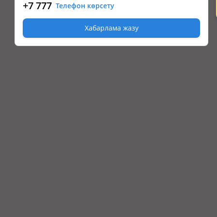
+7 777
Телефон көрсету
Хабарлама жазу