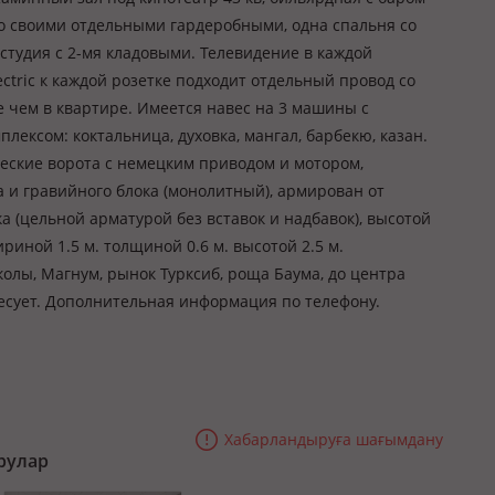
) со своими отдельными гардеробными, одна спальня со
-студия с 2-мя кладовыми. Телевидение в каждой
ectric к каждой розетке подходит отдельный провод со
 чем в квартире. Имеется навес на 3 машины с
мплексом: коктальница, духовка, мангал, барбекю, казан.
ские ворота с немецким приводом и мотором,
 и гравийного блока (монолитный), армирован от
а (цельной арматурой без вставок и надбавок), высотой
риной 1.5 м. толщиной 0.6 м. высотой 2.5 м.
олы, Магнум, рынок Турксиб, роща Баума, до центра
ресует. Дополнительная информация по телефону.
Хабарландыруға шағымдану
рулар