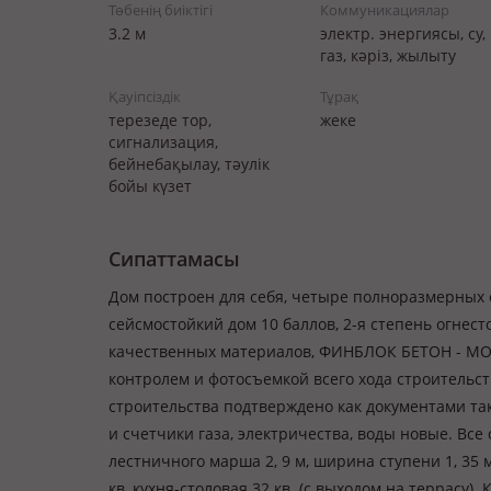
Төбенің биіктігі
Коммуникациялар
3.2 м
электр. энергиясы, су,
газ, кәріз, жылыту
Қауіпсіздік
Тұрақ
терезеде тор,
жеке
сигнализация,
бейнебақылау, тәулік
бойы күзет
Сипаттамасы
Дом построен для себя, четыре полноразмерных 
сейсмостойкий дом 10 баллов, 2-я степень огнест
качественных материалов, ФИНБЛОК БЕТОН - МО
контролем и фотосъемкой всего хода строительст
строительства подтверждено как документами та
и счетчики газа, электричества, воды новые. Вс
лестничного марша 2, 9 м, ширина ступени 1, 35 
кв, кухня-столовая 32 кв. (с выходом на террасу)