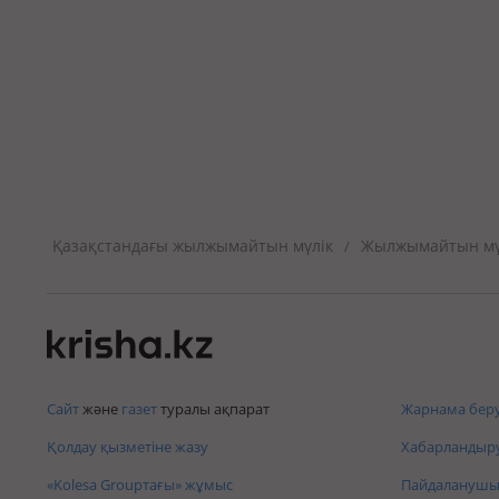
Қазақстандағы жылжымайтын мүлік
Жылжымайтын мүл
/
Сайт
және
газет
туралы ақпарат
Жарнама беру
Қолдау қызметіне жазу
Хабарландыру
«Kolesa Groupтағы» жұмыс
Пайдаланушы 