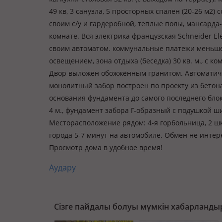
49 кв, 3 санузла, 5 просторных спален (20-26 м2
своим с/у и гардеробной, теплые полы, мансарда
комнате. Вся электрика французская Schneider El
своим автоматом. коммунальные платежи меньше
освещением, зона отдыха (беседка) 30 кв. м., с ко
Двор выложен обожжённым гранитом. Автоматиче
монолитный забор построен по проекту из бетона
основания фундамента до самого последнего блок
4 м., фундамент забора Г-образный с подушкой ши
Месторасположение рядом: 4-я горбольница, 2 шк
города 5-7 минут на автомобиле. Обмен не инте
Просмотр дома в удобное время!
Аудару
Сізге пайдалы болуы мүмкін хабарланды