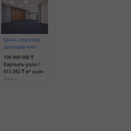
Еркін, кеңселер,
дүкендер мен
бутиктер,
199 999 000 ₸
қоймалар,
барлығы үшін /
қоғамдық
615 382 ₸ м² үшін
тамақтану орны,
Алматы
сұлулық
салондары,
медорталықтар
мен дәріханалар,
білім
орталықтары,
ойын-сауық · 325