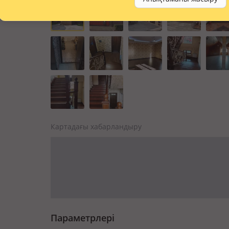
Картадағы хабарландыру
Параметрлері