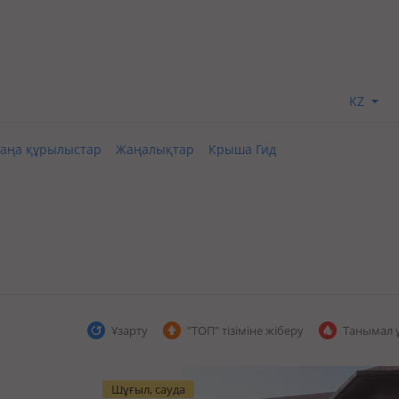
KZ
аңа құрылыстар
Жаңалықтар
Крыша Гид
Ұзарту
"ТОП" тізіміне жіберу
Танымал 
Шұғыл, сауда