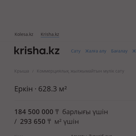
Kolesa.kz
Krisha.kz
Сату
Жалға алу
Бағалау
Ж
Крыша
Коммерциялық жылжымайтын мүлік сату
/
Еркін · 628.3 м²
184 500 000
₸
барлығы үшін
/
293 650
₸
м² үшін