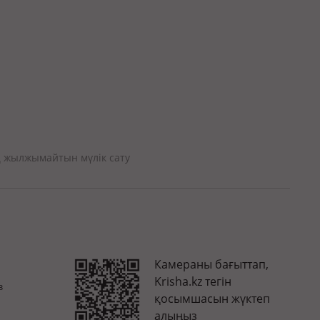
м² · Мамыр-1 ш/а.
29
 жылжымайтын мүлік сату
Камераны бағыттап,
Krisha.kz тегін
з
қосымшасын жүктеп
алыңыз