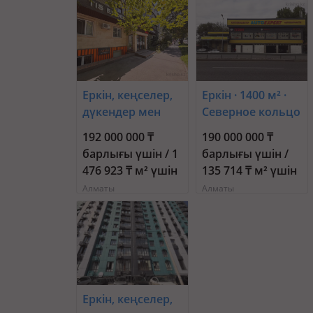
Еркін, кеңселер,
Еркін · 1400 м² ·
дүкендер мен
Северное кольцо
бутиктер,
72
192 000 000 ₸
190 000 000 ₸
қоймалар,
барлығы үшін / 1
барлығы үшін /
қоғамдық
476 923 ₸ м² үшін
135 714 ₸ м² үшін
тамақтану орны,
Алматы
Алматы
сұлулық
салондары,
медорталықтар
мен дәріханалар,
білім
орталықтары,
ойын-сауық · 130
Еркін, кеңселер,