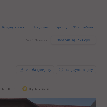
Қолдау қызметі
Таңдаулы
Тіркелу
Жеке кабинет
Хабарландыру беру
528 653 сайтта
Жазба қалдыру
Таңдаулыға қосу
ұсыныстарға
Шұғыл, сауда