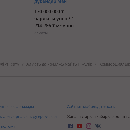
м² · Маркова 38А
дүкендер мен
бутиктер,
170 000 000 ₸
сұлулық
барлығы үшін / 1
салондары,
214 286 ₸ м² үшін
медорталықтар
Алматы
мен дәріханалар,
білім
орталықтары,
ойын-сауық · 140
м² · Си Синхая 17
ікті сату
Алматыда - жылжымайтын мүлік
Коммерциялық
/
/
шілерге арналады
Сайттың мобильді нұсқасы
ларды орналастыру ережелері
Жаңалықтардан хабардар болыңы
келісімі