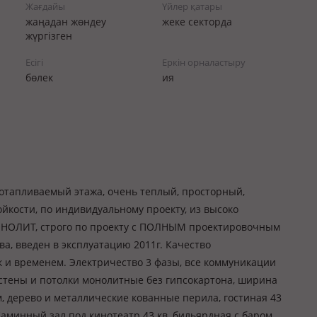
Жағдайы
Үйлер қатары
жаңадан жөндеу
жеке секторда
жүргізген
Есігі
Еркін орналастыру
бөлек
ия
отапливаемый этажа, очень теплый, просторный,
ойкости, по индивидуальному проекту, из высоко
НОЛИТ, строго по проекту с ПОЛНЫМ проектировочным
ва, введен в эксплуатацию 2011г. Качество
к и временем. Электричество 3 фазы, все коммуникации
е стены и потолки монолитные без гипсокартона, ширина
м, дерево и металлические кованные перила, гостиная 43
. Каминный зал под кинотеатр 43 кв, бильярдная с баром