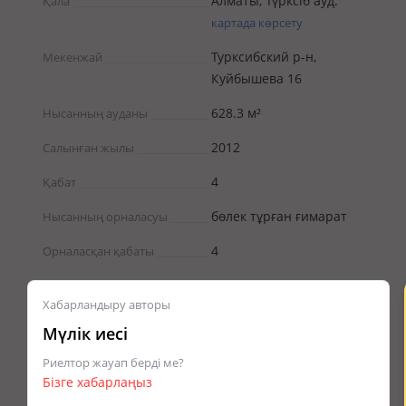
Алматы, Түрксіб ауд.
Қала
картада көрсету
Турксибский р-н,
Мекенжай
Куйбышева 16
628.3 м²
Нысанның ауданы
2012
Салынған жылы
4
Қабат
бөлек тұрған ғимарат
Нысанның орналасуы
4
Орналасқан қабаты
Хабарландыру авторы
Мүлік иесі
Риелтор жауап берді ме?
Бізге хабарлаңыз