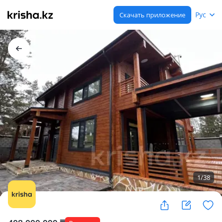
Рус
Скачать приложение
1
/
38