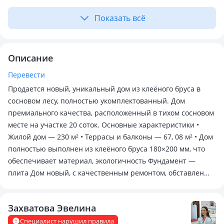
Показать всё
Описание
Перевести
Продается новый, уникальный дом из клеёного бруса в
сосновом лесу, полностью укомплектованный. Дом
премиального качества, расположенный в тихом сосновом
месте на участке 20 соток. Основные характеристики •
Жилой дом — 230 м² • Террасы и балконы — 67, 08 м² • Дом
полностью выполнен из клеёного бруса 180×200 мм, что
обеспечивает материал, экологичность Фундамент —
плита Дом новый, с качественным ремонтом, обставлен
полностью с техникой и мебелью Тёплый пол по всему
первому этажу. Из каждой спальни — выход на террасу, где
Захватова Эвелина
утро начинается с аромата сосен. Кухня оборудована
выходом на закрытую террасу со шторами от комаров —
Специалист нарушил правила