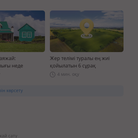
саяжай:
Жер телімі туралы ең жиі
ығы неде
қойылатын 6 сұрақ
у
4 мин. оқу
рін көрсету
жай сату