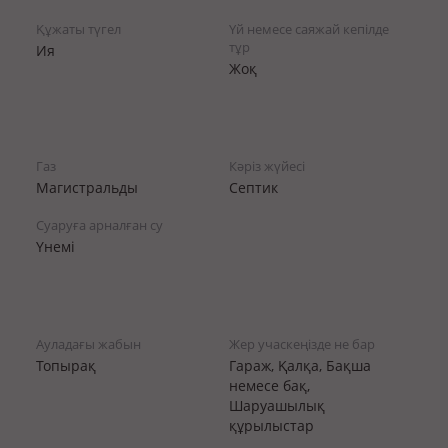
Құжаты түгел
Үй немесе саяжай кепілде
тұр
Ия
Жоқ
Газ
Кәріз жүйесі
Магистральды
Септик
Суаруға арналған су
Үнемі
Ауладағы жабын
Жер учаскеңізде не бар
Топырақ
Гараж, Қалқа, Бақша
немесе бақ,
Шаруашылық
құрылыстар