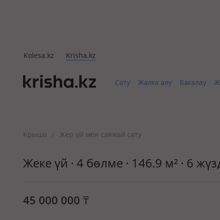
Kolesa.kz
Krisha.kz
Сату
Жалға алу
Бағалау
Ж
Крыша
Жер үй мен саяжай сату
/
Жеке үй · 4 бөлме · 146.9 м² · 6 ж
45 000 000
₸