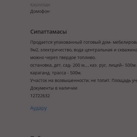
Қауіпсіздік
Домофон
Сипаттамасы
Продается упакованный готовый дом- мебелиров
9м2, электричество, вода центральная и скважина,
можно через твердое топливо.
остановка, дет. сад- 200 м., , каз. рус. лицей– 5
караганд. трасса - 500м.
Участок на возвышенности, не топит. Площадь уча
Документы в наличии
12722632
Аудару