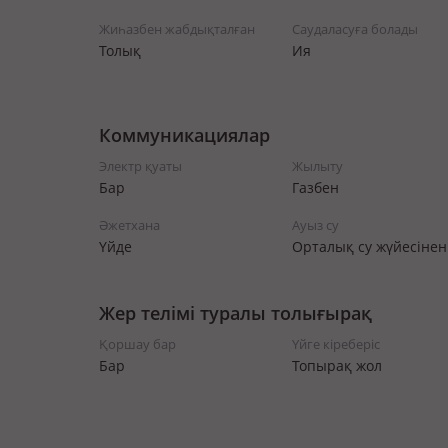
Жиһазбен жабдықталған
Саудаласуға болады
Толық
Ия
Коммуникациялар
Электр қуаты
Жылыту
Бар
Газбен
Әжетхана
Ауыз су
Үйде
Орталық су жүйесінен
Жер телімі туралы толығырақ
Қоршау бар
Үйге кіреберіс
Бар
Топырақ жол