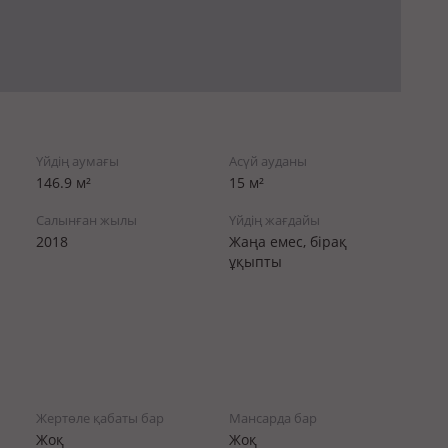
Үйдің аумағы
Асүй ауданы
146.9 м²
15 м²
Салынған жылы
Үйдің жағдайы
2018
Жаңа емес, бірақ
ұқыпты
Жертөле қабаты бар
Мансарда бар
Жоқ
Жоқ