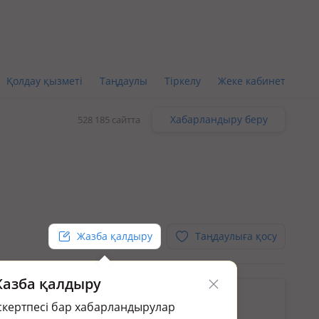
Қолдау қызметі
Таңдаулы
Тіркелу
Жеке кабинет
Хабарландыру беру
528 185 сайтта
Жазба қалдыру
Таңдаулыға қосу
азба қалдыру
кін.
скертпесі бар хабарландырулар
раңыз:
Жер үй мен саяжай сату в Астане