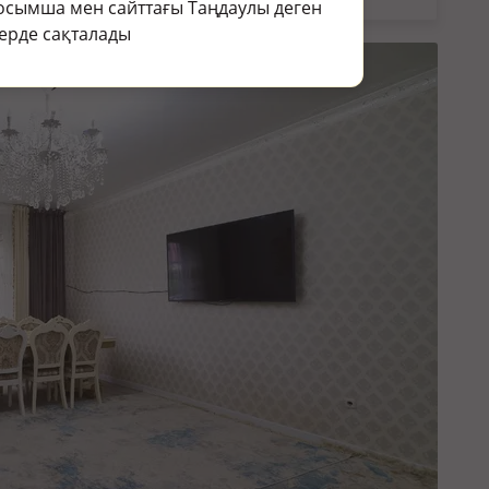
осымша мен сайттағы Таңдаулы деген
ерде сақталады