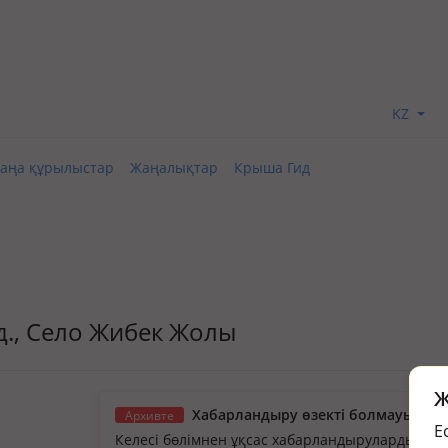
KZ
аңа құрылыстар
Жаңалықтар
Крыша Гид
үзд., Село Жибек Жолы
Ж
Хабарландыру өзекті болмауы мүм
Архивте
Е
Келесі бөлімнен ұқсас хабарландыруларды қа