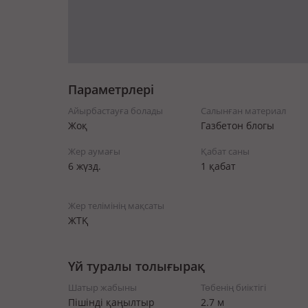
Параметрлері
Айырбастауға болады
Салынған материал
Жоқ
Газбетон блогы
Жер аумағы
Қабат саны
6 жүзд.
1 қабат
Жер телімінің мақсаты
ЖТҚ
Үй туралы толығырақ
Шатыр жабыны
Төбенің биіктігі
Пішінді қаңылтыр
2.7 м