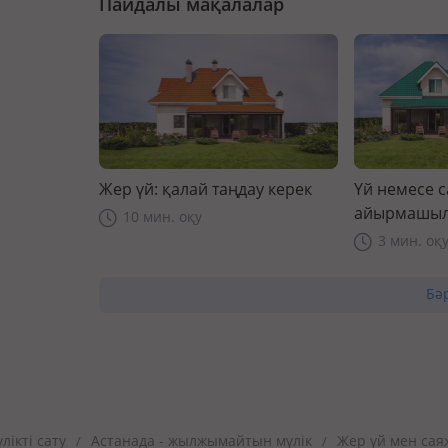
Пайдалы мақалалар
Жер үй: қалай таңдау керек
Үй немесе 
айырмашыл
10 мин. оқу
3 мин. оқ
Бә
ікті сату
Астанада - жылжымайтын мүлік
Жер үй мен сая
/
/