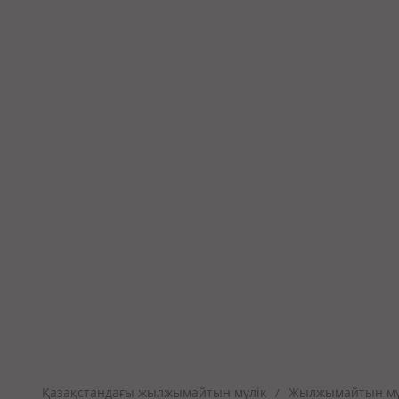
Қазақстандағы жылжымайтын мүлік
Жылжымайтын мүл
/