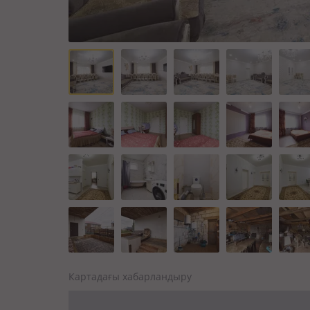
Картадағы хабарландыру