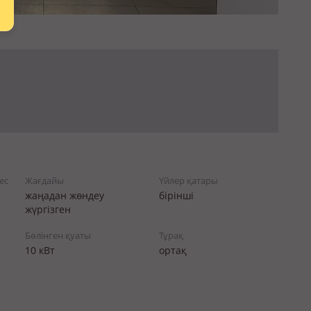
ес
Жағдайы
Үйлер қатары
жаңадан жөндеу
бірінші
жүргізген
Бөлінген қуаты
Тұрақ
10 кВт
ортақ