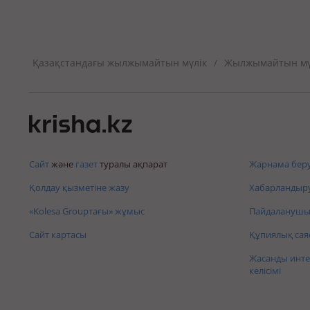
Қазақстандағы жылжымайтын мүлік
Жылжымайтын мүл
/
Сайт
және
газет
туралы ақпарат
Жарнама беру
Қолдау қызметіне жазу
Хабарландыру
«Kolesa Groupтағы» жұмыс
Пайдаланушы 
Сайт картасы
Құпиялық сая
Жасанды инте
келісімі