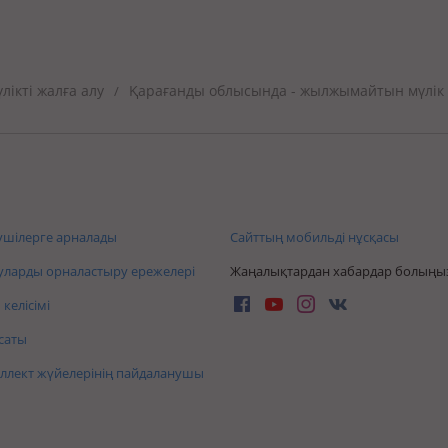
ікті жалға алу
Қарағанды облысында - жылжымайтын мүлік
/
шілерге арналады
Сайттың мобильді нұсқасы
ларды орналастыру ережелері
Жаңалықтардан хабардар болыңы
келісімі
саты
ллект жүйелерінің пайдаланушы