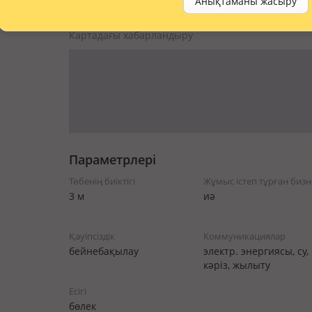
Анықтаманы жасыру
Картадағы хабарландыру
Параметрлері
Төбенің биіктігі
Жұмыс істеп тұрған бизн
3 м
иә
Қауіпсіздік
Коммуникациялар
бейнебақылау
электр. энергиясы, су,
кәріз, жылыту
Есігі
бөлек