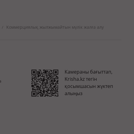
Коммерциялық жылжымайтын мүлік жалға алу
/
Камераны бағыттап,
Krisha.kz тегін
з
қосымшасын жүктеп
алыңыз