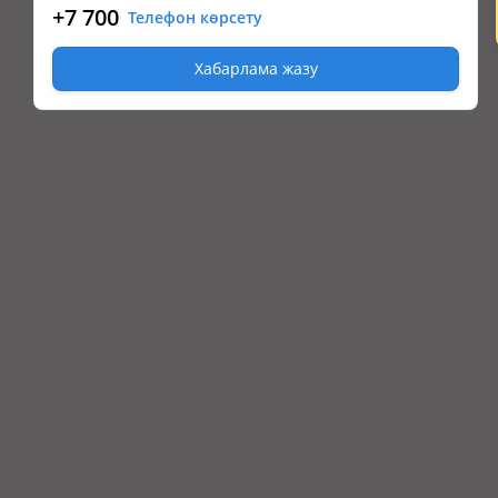
+7 700
Телефон көрсету
Хабарлама жазу