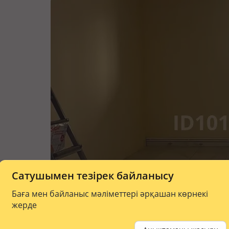
Сатушымен тезірек байланысу
Баға мен байланыс мәліметтері әрқашан көрнекі
жерде