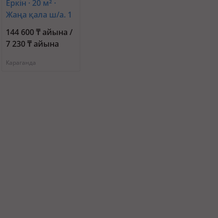
Еркін · 20 м² ·
Жаңа қала ш/а. 1
— Бухар жырау
144 600 ₸ айына /
7 230 ₸ айына
Караганда