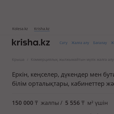
Kolesa.kz
Krisha.kz
Сату
Жалға алу
Бағалау
Ж
Крыша
Коммерциялық жылжымайтын мүлік жалға алу
/
Еркін, кеңселер, дүкендер мен бу
білім орталықтары, кабинеттер ж
150 000
₸
жалпы
/
5 556
₸
м² үшін