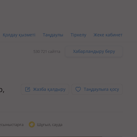
Қолдау қызметі
Таңдаулы
Тіркелу
Жеке кабинет
Хабарландыру беру
530 721 сайтта
р,
Жазба қалдыру
Таңдаулыға қосу
ұсыныстарға
Шұғыл, сауда