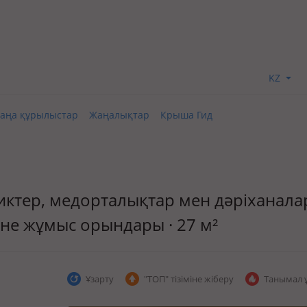
KZ
аңа құрылыстар
Жаңалықтар
Крыша Гид
тиктер, медорталықтар мен дәріханала
әне жұмыс орындары · 27 м²
Ұзарту
"ТОП" тізіміне жіберу
Танымал 