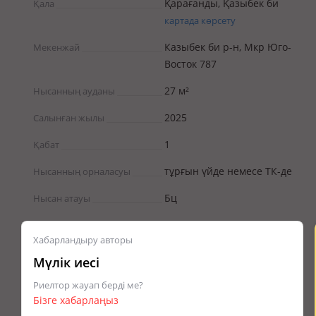
Қарағанды, Қазыбек би
Қала
картада көрсету
Казыбек би р-н, Мкр Юго-
Мекенжай
Восток 787
27 м²
Нысанның ауданы
2025
Салынған жылы
1
Қабат
тұрғын үйде немесе ТК-де
Нысанның орналасуы
Бц
Нысан атауы
Хабарландыру авторы
Мүлік иесі
Риелтор жауап берді ме?
Бізге хабарлаңыз