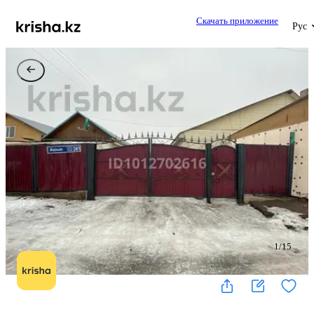
Скачать приложение
Рус
1
/
15