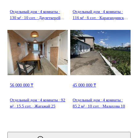
Отдельный дом · 4 комнаты ·
Отдельный дом · 4 комнаты ·
130 м² · 10 сот. · Даулеткерей
116 м² · 6 сот. · Карагандинская
11
121а
56 000 000 ₸
45 000 000 ₸
Отдельный дом · 4 комнаты · 92
Отдельный дом · 4 комнаты ·
м² · 15.5 сот. · Жагажай 25
85.2 м² · 10 сот. · Малахова 10