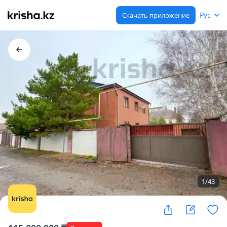
Рус
Скачать приложение
1
/
43