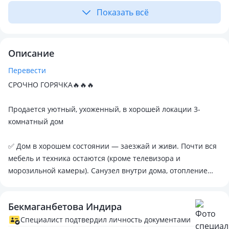
Показать всё
Описание
Перевести
СРОЧНО ГОРЯЧКА🔥🔥🔥
Продается уютный, ухоженный, в хорошей локации 3-
комнатный дом
✅ Дом в хорошем состоянии — заезжай и живи. Почти вся
мебель и техника остаются (кроме телевизора и
морозильной камеры). Санузел внутри дома, отопление
газовое, вода центральная
✅ Подключены все коммуникации: газ, свет, вода,
Бекмаганбетова Индира
интернет.
✅ Большой двор, чистая территория с возможностью
Специалист подтвердил личность документами