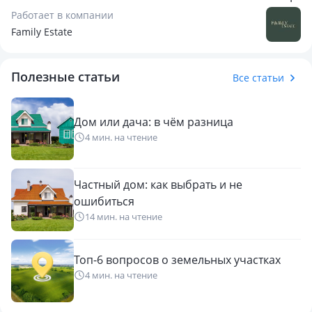
построить все, что захотите: времянки, баню, летнюю
Работает в компании
кухню, цех и т.д. На участке есть гараж.
Family Estate
✅ В шаговой доступности школа, детский сад, магазины,
остановка Удобный заезд, тихий район, хорошие соседи
Полезные статьи
Все статьи
🛑 Торг в пределах разумного
🛑 документы в порядке, не в залоге
Дом или дача: в чём разница
4 мин. на чтение
звоните или пишите — покажем в
удобное для вас время. Успейте купить по горячей цене!
Частный дом: как выбрать и не
ошибиться
14 мин. на чтение
Топ-6 вопросов о земельных участках
4 мин. на чтение