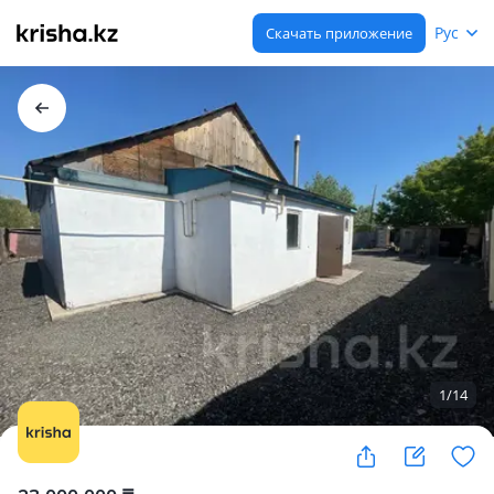
Рус
Скачать приложение
1
/
14