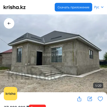
Рус
Скачать приложение
1
/
20