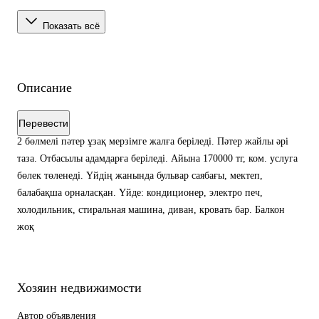
Показать всё
Описание
Перевести
2 бөлмелі пәтер ұзақ мерзімге жалға беріледі. Пәтер жайлы әрі
таза. Отбасылы адамдарға беріледі. Айына 170000 тг, ком. услуга
бөлек төленеді. Үйдің жанында бульвар саябағы, мектеп,
балабақша орналасқан. Үйде: кондиционер, электро печ,
холодильник, стиральная машина, диван, кровать бар. Балкон
жоқ
Хозяин недвижимости
Автор объявления