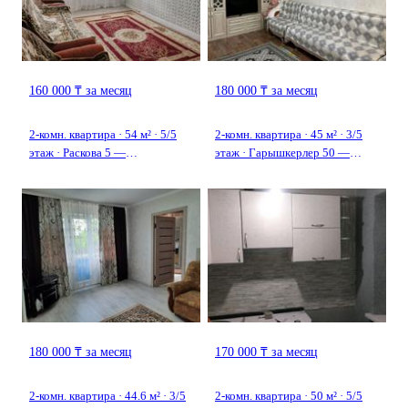
160 000 ₸ за месяц
180 000 ₸ за месяц
2-комн. квартира · 54 м² · 5/5
2-комн. квартира · 45 м² · 3/5
этаж · Раскова 5 —
этаж · Гарышкерлер 50 —
Центральный парк
бульвар Гарышкерлер
180 000 ₸ за месяц
170 000 ₸ за месяц
2-комн. квартира · 44.6 м² · 3/5
2-комн. квартира · 50 м² · 5/5