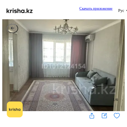
Скачать приложение
Рус
1
/
6