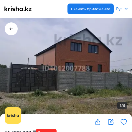
Рус
Скачать приложение
1
/
6