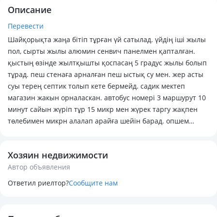
Описание
Перевести
Шайқорықта жаңа бітіп тұрған үй сатылад. үйдің іші жылы
пол, сырты жылы алюмин сенвич панелмен қапталған.
қыстың өзінде жылтқышты қоспасаң 5 градус жылы болып
тұрад. пеш стенаға арналған пеш ыстық су мен. жер асты
суы терең септик толып кете бермейд. садик мектеп
магазин жакын орналаскан. автобус номері 3 маршурут 10
минут сайын жүріп тұр 15 микр мен жүрек таргу жақпен
төлебимен микрн алалап арайға шейін барад. опшем
жақсы жер ! саудасы бар
Хозяин недвижимости
Автор объявления
Ответил риелтор?
Сообщите нам