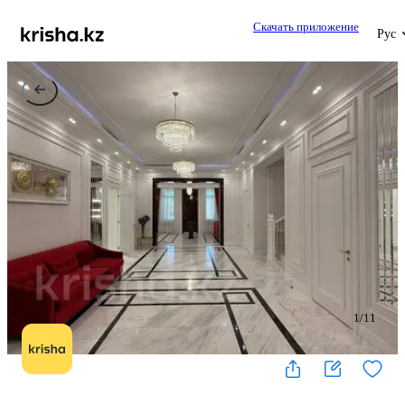
Скачать приложение
Рус
1
/
11