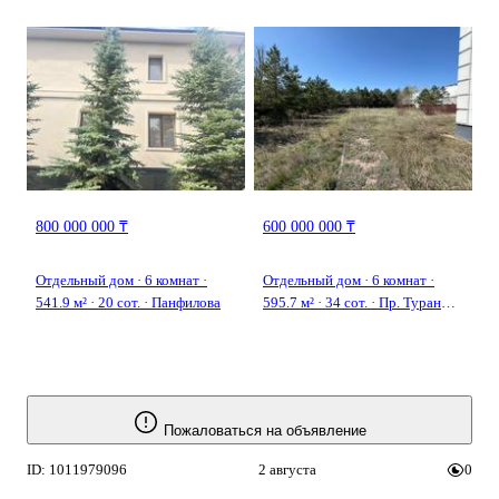
Park
Комсомольский 3 — Домалак
Ана
800 000 000 ₸
600 000 000 ₸
Отдельный дом · 6 комнат ·
Отдельный дом · 6 комнат ·
541.9 м² · 20 сот. · Панфилова
595.7 м² · 34 сот. · Пр. Туран
5/1 — Мкр-н Караоткель 2.
Пожаловаться на объявление
ID: 1011979096
2 августа
0