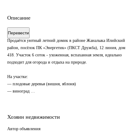
Описание
Перевести
Продаётся уютный летний домик в районе Жаналыка Илийский
район, посёлок ПК «Энергетик» (ПКСТ Дружба), 12 линия, дом
418. Участок 6 соток - ухоженная, вспаханная земля, идеально
подходит для огорода и отдыха на природе.
На участке:
— плодовые деревья (вишня, яблоня)
— виноград
— Душистая фиолетовая сирень
— навес для отдыха или авто
Хозяин недвижимости
Дом:
— 2 комнаты
Автор объявления
— новая крыша