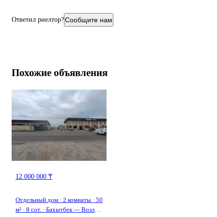
— есть подвал
Ответил риелтор?
Сообщите нам
Коммуникации:
— подключены вода и электричество
— есть возможность подключения газа
Похожие объявления
Тихое, зелёное место для дачи или сезонного проживания.
12 000 000 ₸
Отдельный дом · 2 комнаты · 50
м² · 8 сот. · Бахытбек — Возле