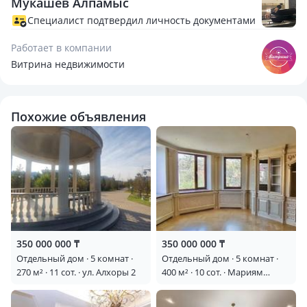
Мукашев Алпамыс
📐 Основные характеристики:
Специалист подтвердил личность документами
— Площадь дома: 250 м²
Работает в компании
— Участок: 8 соток
Витрина недвижимости
— Количество комнат: 5
— Этажность: 2 этажа + мансарда
— Год постройки: 2013г
Похожие объявления
✨ Преимущества:
— Просторная кухня и гостиная
— Уютные спальни
— Качественный ремонт (можно заехать и жить)
— Все коммуникации подключены (вода, свет, отопление,
канализация)
— Ухоженный участок с возможностью обустройства сада
350 000 000 ₸
350 000 000 ₸
или зоны отдыха
Отдельный дом · 5 комнат ·
Отдельный дом · 5 комнат ·
270 м² · 11 сот. · ул. Алхоры 2
400 м² · 10 сот. · Мариям
🚗 Дополнительно:
Жагоркызы — Айганым
— В ЧИСЛЕ СОСЕДЕЙ - ОДНИ ИЗ САМЫХ ИЗВЕСТНЫХ И