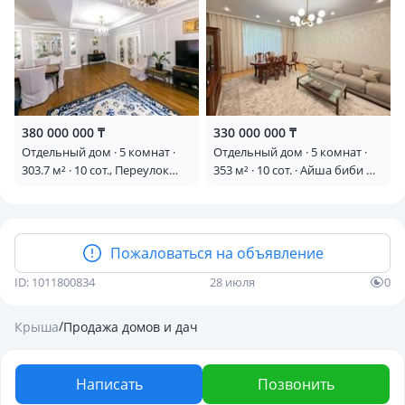
УВАЖАЕМЫХ ЛИЧНОСТЕЙ МИРА
— Гараж
— Веранда
💰 Цена: 355.000.000
Возможен торг для реального покупателя.
380 000 000 ₸
330 000 000 ₸
Отдельный дом · 5 комнат ·
Отдельный дом · 5 комнат ·
📞 Звоните и записывайтесь на просмотр — этот дом стоит
303.7 м² · 10 сот., Переулок
353 м² · 10 сот. · Айша биби —
увидеть вживую!
Алмалы 218
Айганым
Пожаловаться на объявление
ID: 1011800834
28 июля
0
/
Крыша
Продажа домов и дач
Написать
Позвонить