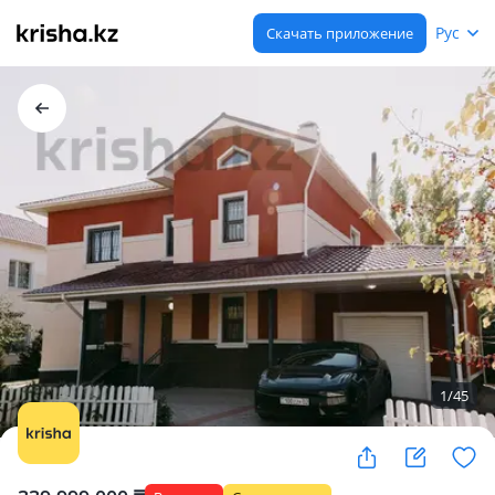
Рус
Скачать приложение
1
/
45