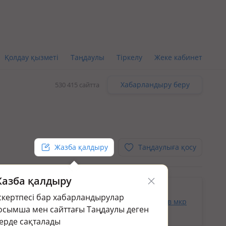
Қолдау қызметі
Таңдаулы
Тіркелу
Жеке кабинет
Хабарландыру беру
530 415 сайтта
Жазба қалдыру
Таңдаулыға қосу
азба қалдыру
кін.
скертпесі бар хабарландырулар
раңыз:
Коммерциялық жылжымайтын мүлік сату в мкр
осымша мен сайттағы Таңдаулы деген
ерде сақталады