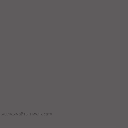
 жылжымайтын мүлік сату