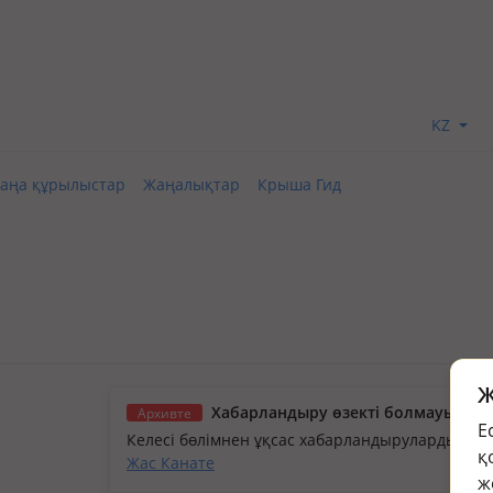
KZ
аңа құрылыстар
Жаңалықтар
Крыша Гид
Ж
Хабарландыру өзекті болмауы мүм
Архивте
Е
Келесі бөлімнен ұқсас хабарландыруларды қа
қ
Жас Канате
ж