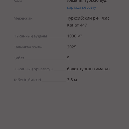
Алматы, Түрксіб ауд.
Қала
картада көрсету
Турксибский р-н, Жас
Мекенжай
Канат 447
1000 м²
Нысанның ауданы
2025
Салынған жылы
5
Қабат
бөлек тұрған ғимарат
Нысанның орналасуы
3.8 м
Төбенің биіктігі