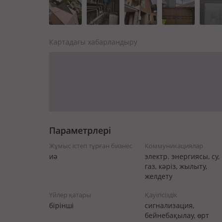
Картадағы хабарландыру
Параметрлері
Жұмыс істеп тұрған бизнес
Коммуникациялар
иә
электр. энергиясы, су,
газ, кәріз, жылыту,
желдету
Үйлер қатары
Қауіпсіздік
бірінші
сигнализация,
бейнебақылау, өрт