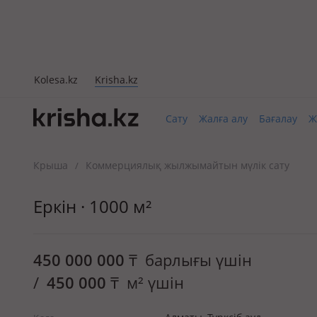
Kolesa.kz
Krisha.kz
Сату
Жалға алу
Бағалау
Ж
Крыша
Коммерциялық жылжымайтын мүлік сату
/
Еркін · 1000 м²
450 000 000
₸
барлығы үшін
/
450 000
₸
м² үшін