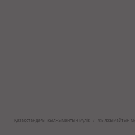
Қазақстандағы жылжымайтын мүлік
Жылжымайтын мүл
/