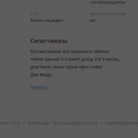
сигнализациясы
Есігі
Еркін орналастыру
бөлек, көшеден
ия
Сипаттамасы
Рассматриваю все варианты обмена
Новое здание 5 этажей доход 3🍋 в месяц
Дом баня сауна гараж офис навес
Два входа
Аудару
ікті сату
Алматыда - жылжымайтын мүлік
Коммерциялық
/
/