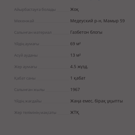
Жоқ
Айырбастауға болады
Медеуский р-н, Мамыр 59
Мекенжай
Газбетон блогы
Салынған материал
69 м²
Үйдің аумағы
13 м²
Асүй ауданы
4.5 жүзд.
Жер аумағы
1 қабат
Қабат саны
1967
Салынған жылы
Жаңа емес, бірақ ұқыпты
Үйдің жағдайы
ЖТҚ
Жер телімінің мақсаты