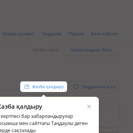
Қолдау қызметі
Таңдаулы
Тіркелу
Жеке кабинет
Хабарландыру беру
529 999 сайтта
Жазба қалдыру
Таңдаулыға қосу
азба қалдыру
кін.
скертпесі бар хабарландырулар
раңыз:
Жер үй мен саяжай сату в Медеуском р-не
осымша мен сайттағы Таңдаулы деген
ерде сақталады