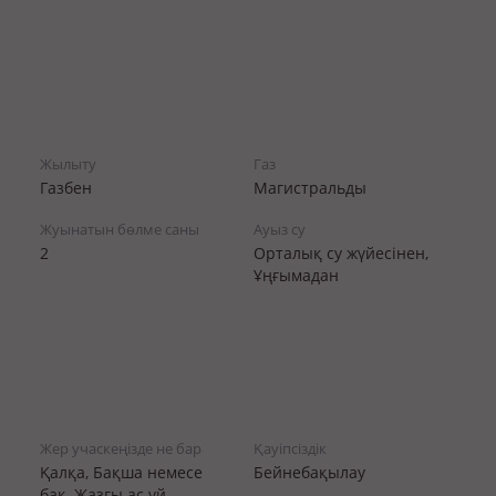
Жылыту
Газ
Газбен
Магистральды
Жуынатын бөлме саны
Ауыз су
2
Орталық су жүйесінен,
Ұңғымадан
Жер учаскеңізде не бар
Қауіпсіздік
Қалқа, Бақша немесе
Бейнебақылау
бақ, Жазғы ас үй,