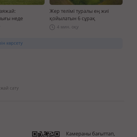
саяжай:
Жер телімі туралы ең жиі
ығы неде
қойылатын 6 сұрақ
у
4 мин. оқу
рін көрсету
яжай сату
Камераны бағыттап,