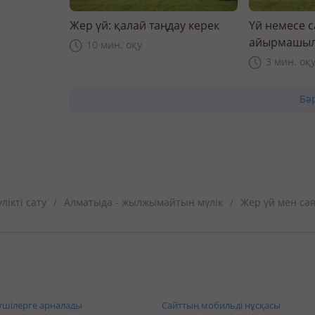
Жер үй: қалай таңдау керек
Үй немесе 
айырмашыл
10 мин. оқу
3 мин. оқ
Бә
ікті сату
Алматыда - жылжымайтын мүлік
Жер үй мен са
/
/
шілерге арналады
Сайттың мобильді нұсқасы