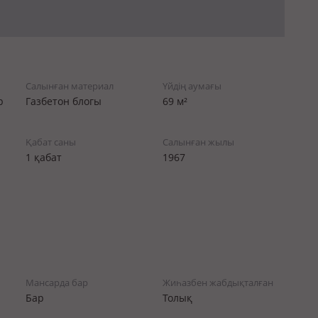
Салынған материал
Үйдің аумағы
р
Газбетон блогы
69 м²
Қабат саны
Салынған жылы
1 қабат
1967
Мансарда бар
Жиһазбен жабдықталған
Бар
Толық