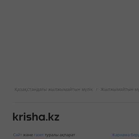
Қазақстандағы жылжымайтын мүлік
Жылжымайтын мүл
/
Сайт
және
газет
туралы ақпарат
Жарнама беру