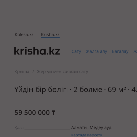
Kolesa.kz
Krisha.kz
Сату
Жалға алу
Бағалау
Ж
Крыша
Жер үй мен саяжай сату
/
Үйдің бір бөлігі · 2 бөлме · 69 м² ·
59 500 000
₸
Алматы, Медеу ауд.
Қала
картада көрсету