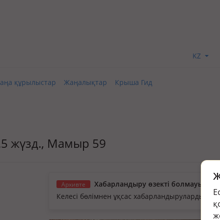
KZ
аңа құрылыстар
Жаңалықтар
Крыша Гид
 4.5 жүзд., Мамыр 59
Ж
Хабарландыру өзекті болмауы мүм
Архивте
Е
Келесі бөлімнен ұқсас хабарландыруларды қа
қ
ж