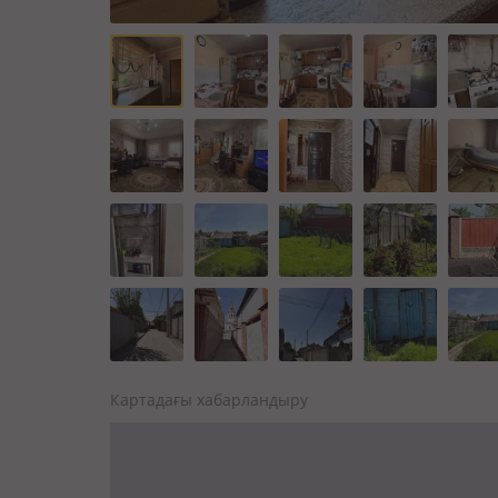
Картадағы хабарландыру