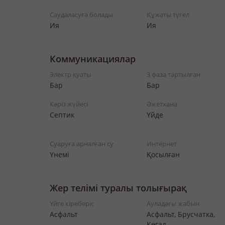
Саудаласуға болады
Құжаты түгел
Ия
Ия
Коммуникациялар
Электр қуаты
3 фаза тартылған
Бар
Бар
Кәріз жүйесі
Әжетхана
Септик
Үйде
Суаруға арналған су
Интернет
Үнемі
Қосылған
Жер телімі туралы толығырақ
Үйге кіреберіс
Ауладағы жабын
Асфальт
Асфальт, Брусчатка,
Көгал