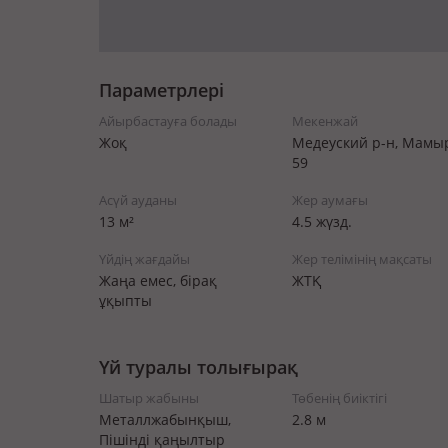
Параметрлері
Айырбастауға болады
Мекенжай
Жоқ
Медеуский р-н, Мамы
59
Асүй ауданы
Жер аумағы
13 м²
4.5 жүзд.
Үйдің жағдайы
Жер телімінің мақсаты
Жаңа емес, бірақ
ЖТҚ
ұқыпты
Үй туралы толығырақ
Шатыр жабыны
Төбенің биіктігі
Металлжабынқыш,
2.8 м
Пішінді қаңылтыр