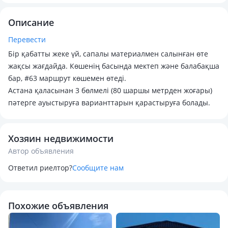
Описание
Перевести
Бір қабатты жеке үй, сапалы материалмен салынған өте
жақсы жағдайда. Көшенің басында мектеп және балабақша
бар, #63 маршрут көшемен өтеді.
Астана қаласынан 3 бөлмелі (80 шаршы метрден жоғары)
пәтерге ауыстыруға варианттарын қарастыруға болады.
Хозяин недвижимости
Автор объявления
Ответил риелтор?
Сообщите нам
Похожие объявления