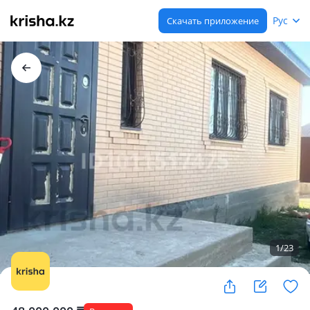
Рус
Скачать приложение
1
/
23