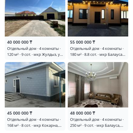
40 000 000 ₸
55 000 000 ₸
Отдельный дом · 4 комнаты ·
Отдельный дом · 4 комнаты ·
120 м² · 9 сот. · мкр Жулдыз, ул
180 м² · 8.8 сот. · мкр Балауса,
9 72
Тажибай Буданова 132а —
Возле школы и садика
45 000 000 ₸
48 000 000 ₸
Отдельный дом · 4 комнаты ·
Отдельный дом · 4 комнаты ·
168 м² · 8 сот. · мкр Кокарна,
250 м² · 9 сот. · мкр Балауса,
Оракты батыр 23 — Магазин
Алаш Орда 13