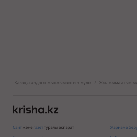
Қазақстандағы жылжымайтын мүлік
Жылжымайтын мүл
/
Сайт
және
газет
туралы ақпарат
Жарнама беру