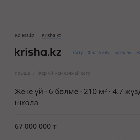
Kolesa.kz
Krisha.kz
Сату
Жалға алу
Бағалау
Ж
Крыша
Жер үй мен саяжай сату
/
Жеке үй · 6 бөлме · 210 м² · 4.7 ж
школа
67 000 000
₸