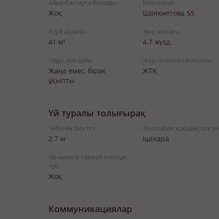
Айырбастауға болады
Мекенжай
Жоқ
Шаяхметова 55
Асүй ауданы
Жер аумағы
41 м²
4.7 жүзд.
Үйдің жағдайы
Жер телімінің мақсаты
Жаңа емес, бірақ
ЖТҚ
ұқыпты
Үй туралы толығырақ
Төбенің биіктігі
Жиһазбен жабдықталған
2.7 м
Ішінара
Үй немесе саяжай кепілде
тұр
Жоқ
Коммуникациялар