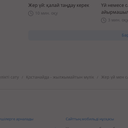
Жер үй: қалай таңдау керек
Үй немесе 
айырмашыл
10 мин. оқу
3 мин. оқ
Бә
ікті сату
Қостанайда - жылжымайтын мүлік
Жер үй мен с
/
/
шілерге арналады
Сайттың мобильді нұсқасы