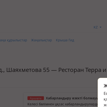
KZ
аңа құрылыстар
Жаңалықтар
Крыша Гид
үзд., Шаяхметова 55 — Ресторан Терра и
Ж
Е
Хабарландыру өзекті болмауы мүм
Архивте
қ
Келесі бөлімнен ұқсас хабарландыруларды қа
ж