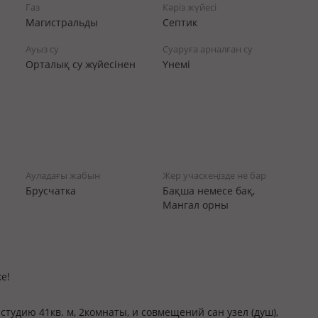
Газ
Кәріз жүйесі
Магистральды
Септик
Ауыз су
Суаруға арналған су
Орталық су жүйесінен
Үнемі
Ауладағы жабын
Жер учаскеңізде не бар
Брусчатка
Бақша немесе бақ,
Мангал орны
е!
тудию 41кв. м, 2комнаты, и совмещений сан узел (душ),