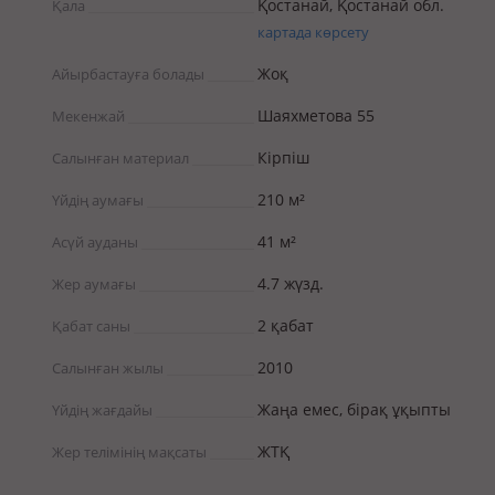
Қостанай, Қостанай обл.
Қала
картада көрсету
Жоқ
Айырбастауға болады
Шаяхметова 55
Мекенжай
Кірпіш
Салынған материал
210 м²
Үйдің аумағы
41 м²
Асүй ауданы
4.7 жүзд.
Жер аумағы
2 қабат
Қабат саны
2010
Салынған жылы
Жаңа емес, бірақ ұқыпты
Үйдің жағдайы
ЖТҚ
Жер телімінің мақсаты