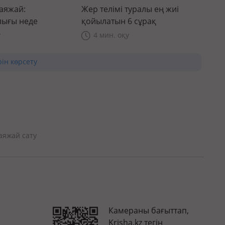
саяжай:
Жер телімі туралы ең жиі
ығы неде
қойылатын 6 сұрақ
у
4 мин. оқу
рін көрсету
аяжай сату
Камераны бағыттап,
Krisha.kz тегін