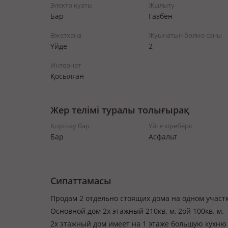
Электр қуаты
Жылыту
Бар
Газбен
Әжетхана
Жуынатын бөлме саны
Үйде
2
Интернет
Қосылған
Жер телімі туралы толығырақ
Қоршау бар
Үйге кіреберіс
Бар
Асфальт
Сипаттамасы
Продам 2 отдельно стоящих дома на одном участк
Основной дом 2х этажный 210кв. м, 2ой 100кв. м.
2х этажный дом имеет на 1 этаже большую кухню с