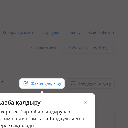
Қолдау қызметі
Таңдаулы
Тіркелу
Жеке кабинет
Хабарландыру беру
532 580 сайтта
 1
Жазба қалдыру
Таңдаулыға қосу
азба қалдыру
скертпесі бар хабарландырулар
кін.
осымша мен сайттағы Таңдаулы деген
раңыз:
Жер үй мен саяжай сату в Костанае
ерде сақталады