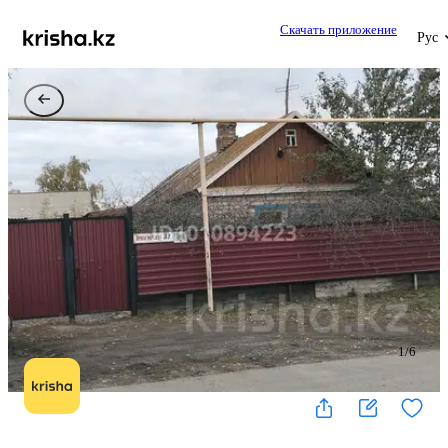
Скачать приложение
Рус
1
/
6