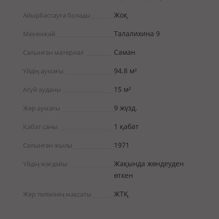
Жоқ
Айырбастауға болады
Талалихина 9
Мекенжай
Саман
Салынған материал
94.8 м²
Үйдің аумағы
15 м²
Асүй ауданы
9 жүзд.
Жер аумағы
1 қабат
Қабат саны
1971
Салынған жылы
Жақында жөндеуден
Үйдің жағдайы
өткен
ЖТҚ
Жер телімінің мақсаты