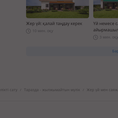
Жер үй: қалай таңдау керек
Үй немесе 
айырмашыл
10 мин. оқу
3 мин. оқ
Бә
ікті сату
Таразда - жылжымайтын мүлік
Жер үй мен саяж
/
/