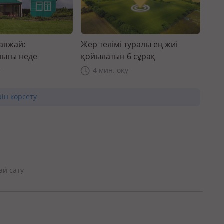
саяжай:
Жер телімі туралы ең жиі
ығы неде
қойылатын 6 сұрақ
у
4 мин. оқу
рін көрсету
ай сату