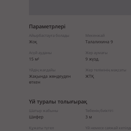
Параметрлері
Айырбастауға болады
Мекенжай
Жоқ
Талалихина 9
Асүй ауданы
Жер аумағы
15 м²
9 жүзд.
Үйдің жағдайы
Жер телімінің мақсаты
Жақында жөндеуден
ЖТҚ
өткен
Үй туралы толығырақ
Шатыр жабыны
Төбенің биіктігі
Шифер
3 м
Құжаты түгел
Үй немесе саяжай кепілд