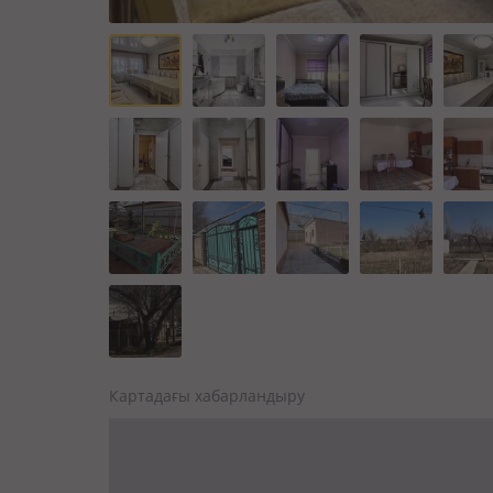
Картадағы хабарландыру