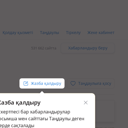
Қолдау қызметі
Таңдаулы
Тіркелу
Жеке кабинет
Хабарландыру беру
531 662 сайтта
Жазба қалдыру
Таңдаулыға қосу
азба қалдыру
кін.
скертпесі бар хабарландырулар
раңыз:
Жер үй мен саяжай сату в Таразе
осымша мен сайттағы Таңдаулы деген
ерде сақталады