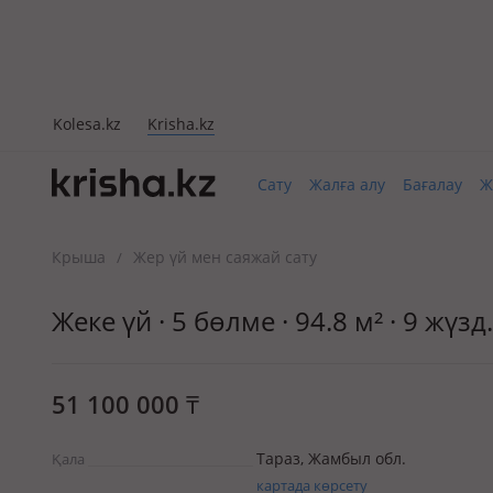
Kolesa.kz
Krisha.kz
Сату
Жалға алу
Бағалау
Ж
Крыша
Жер үй мен саяжай сату
/
Жеке үй · 5 бөлме · 94.8 м² · 9 жү
51 100 000
₸
Тараз, Жамбыл обл.
Қала
картада көрсету