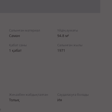
Салынған материал
Үйдің аумағы
Саман
94.8 м²
Қабат саны
Салынған жылы
1 қабат
1971
Жиһазбен жабдықталған
Саудаласуға болады
Толық
Ия
е