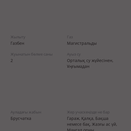
Жылыту
Газ
Газбен
Магистральды
Жуынатын бөлме саны
Ауыз су
2
Орталық су жүйесінен,
Ұңғымадан
Ауладағы жабын
Жер учаскеңізде не бар
Брусчатка
Гараж, Қалқа, Бақша
немесе бақ, Жазғы ас үй,
Мангал орны,