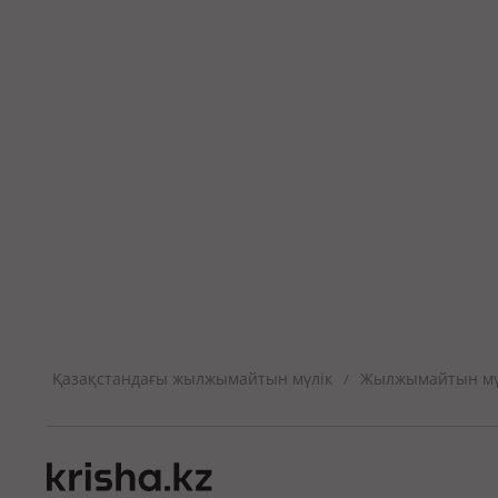
Қазақстандағы жылжымайтын мүлік
Жылжымайтын мүл
/