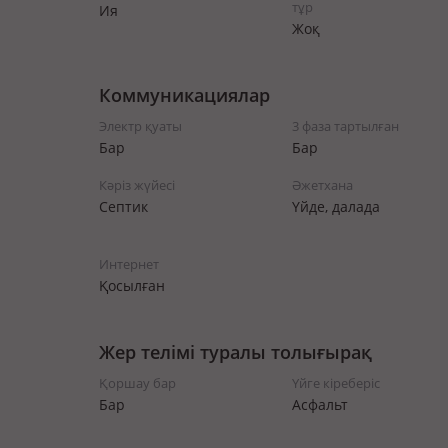
тұр
Ия
Жоқ
Коммуникациялар
Электр қуаты
3 фаза тартылған
Бар
Бар
Кәріз жүйесі
Әжетхана
Септик
Үйде, далада
Интернет
Қосылған
Жер телімі туралы толығырақ
Қоршау бар
Үйге кіреберіс
Бар
Асфальт