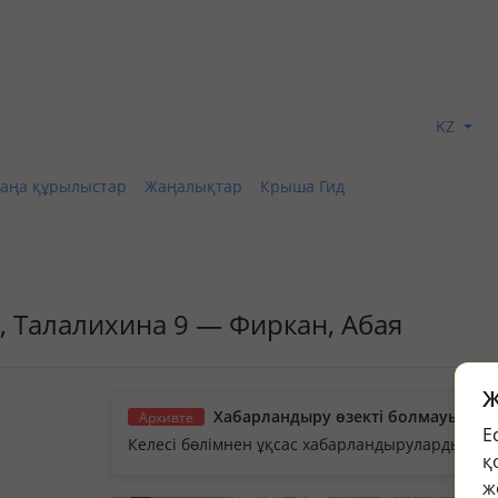
KZ
аңа құрылыстар
Жаңалықтар
Крыша Гид
зд., Талалихина 9 — Фиркан, Абая
Ж
Хабарландыру өзекті болмауы мүм
Архивте
Е
Келесі бөлімнен ұқсас хабарландыруларды қа
қ
ж