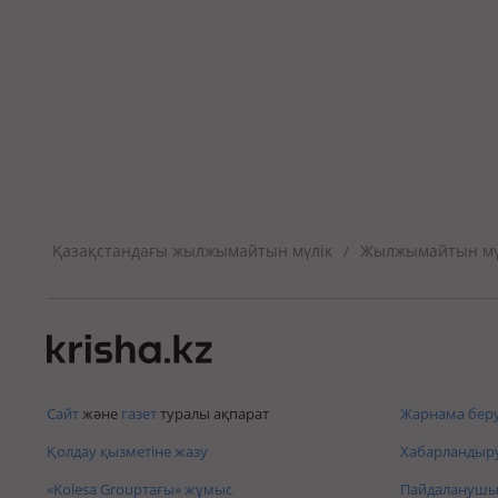
Қазақстандағы жылжымайтын мүлік
Жылжымайтын мүл
/
Сайт
және
газет
туралы ақпарат
Жарнама беру
Қолдау қызметіне жазу
Хабарландыру
«Kolesa Groupтағы» жұмыс
Пайдаланушы 