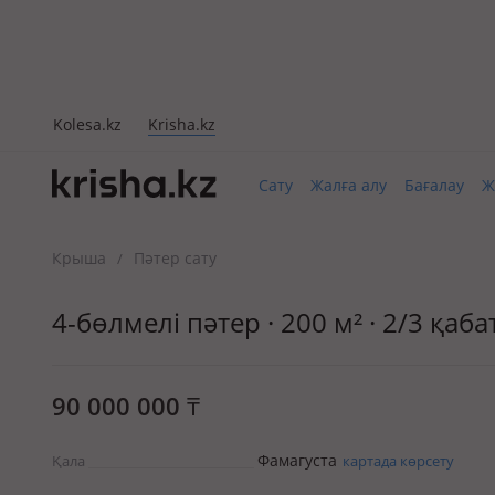
Kolesa.kz
Krisha.kz
Сату
Жалға алу
Бағалау
Ж
Крыша
Пәтер сату
/
4-бөлмелі пәтер · 200 м² · 2/3 қабат
90 000 000
₸
Фамагуста
Қала
картада көрсету