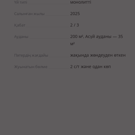
монолитті
Үй типі
2025
Салынған жылы
2 / 3
Қабат
200 м², Асүй ауданы — 35
Ауданы
м²
жақында жөндеуден өткен
Пәтердің жағдайы
2 с/т және одан көп
Жуынатын бөлме