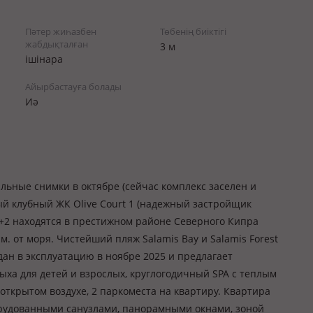
Пәтер жиһазбен
Төбенің биіктігі
жабдықталған
3 м
ішінара
Айырбастауға болады
Иә
льные снимки в октябре (сейчас комплекс заселен и
й клубный ЖК Olive Court 1 (надежный застройщик
2+2 находятся в престижном районе Северного Кипра
м. от моря. Чистейший пляж Salamis Bay и Salamis Forest
дан в эксплуатацию в ноябре 2025 и предлагает
ыха для детей и взрослых, круглогодичный SPA с теплым
 открытом воздухе, 2 паркоместа на квартиру. Квартира
орудованными санузлами, панорамными окнами, зоной