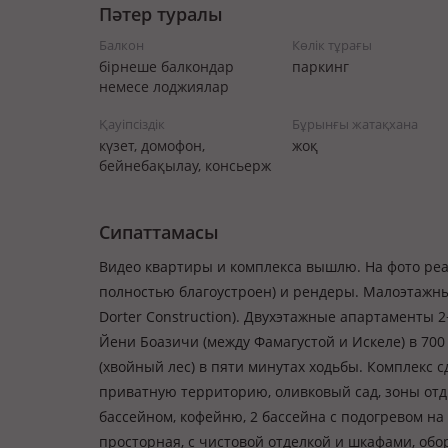
Пәтер туралы
Балкон
Көлік тұрағы
бірнеше балкондар
паркинг
немесе лоджиялар
Қауіпсіздік
Бұрынғы жатақхана
күзет, домофон,
жоқ
бейнебақылау, консьерж
Сипаттамасы
Видео квартиры и комплекса вышлю. На фото реа
полностью благоустроен) и рендеры. Малоэтажны
Dorter Construction). Двухэтажные апартаменты 
Йени Боазичи (между Фамагустой и Искеле) в 700 
(хвойный лес) в пяти минутах ходьбы. Комплекс с
приватную территорию, оливковый сад, зоны отд
бассейном, кофейню, 2 бассейна с подогревом на
просторная, с чистовой отделкой и шкафами, об