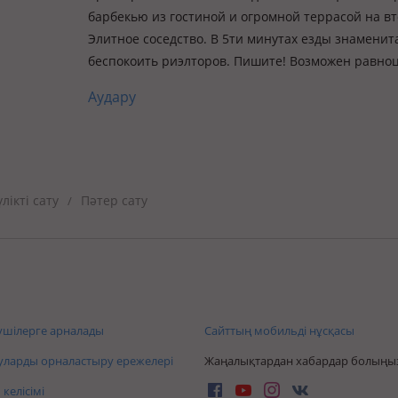
барбекью из гостиной и огромной террасой на вт
Элитное соседство. В 5ти минутах езды знаменит
беспокоить риэлторов. Пишите! Возможен равноц
Аудару
ікті сату
Пәтер сату
/
шілерге арналады
Сайттың мобильді нұсқасы
ларды орналастыру ережелері
Жаңалықтардан хабардар болыңы
келісімі