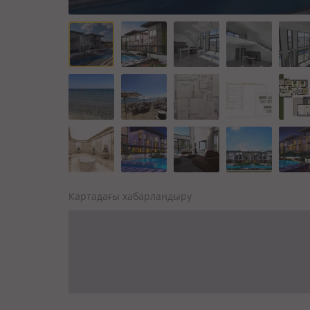
Картадағы хабарландыру