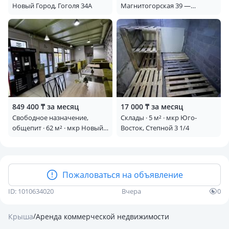
Новый Город, Гоголя 34А
Магнитогорская 39 —
Парикмахерская Delis
849 400 ₸ за месяц
17 000 ₸ за месяц
Свободное назначение,
Склады · 5 м² · мкр Юго-
общепит · 62 м² · мкр Новый
Восток, Степной 3 1/4
Город, Затаевича 77/6
Пожаловаться на объявление
ID: 1010634020
Вчера
0
/
Крыша
Аренда коммерческой недвижимости