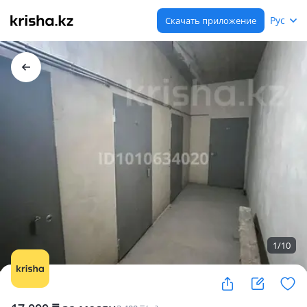
Рус
Скачать приложение
1
/
10