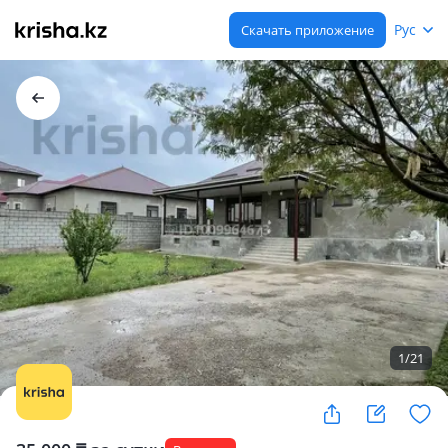
Рус
Скачать приложение
1
/
21