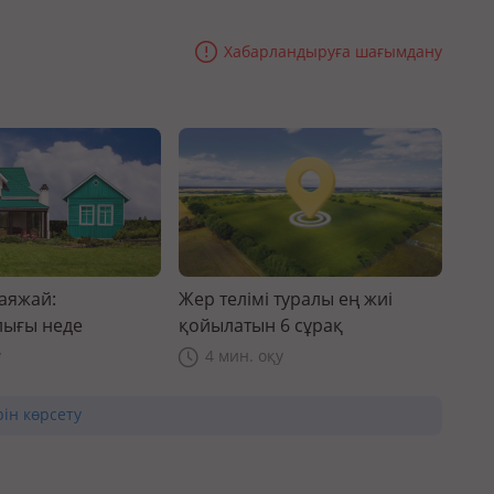
Хабарландыруға шағымдану
саяжай:
Жер телімі туралы ең жиі
ығы неде
қойылатын 6 сұрақ
у
4 мин. оқу
рін көрсету