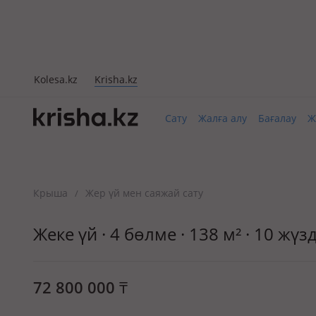
Kolesa.kz
Krisha.kz
Сату
Жалға алу
Бағалау
Ж
Крыша
Жер үй мен саяжай сату
/
Жеке үй · 4 бөлме · 138 м² · 10 жүзд
72 800 000
₸