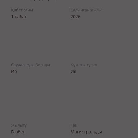
Қабат саны
Салынған жылы
1 қабат
2026
Саудаласуға болады
Құжаты түгел
Ия
Ия
Жылыту
Газ
Газбен
Магистральды