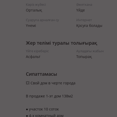
Кәріз жүйесі
Әжетхана
Орталық
Үйде
Суаруға арналған су
Интернет
Үнемі
Қосуға болады
Жер телімі туралы толығырақ
Үйге кіреберіс
Ауладағы жабын
Асфальт
Топырақ
Сипаттамасы
💥 Свой дом в черте города
В продаже 1-эт дом 138м2
● участок 10 соток
● 4-х комнатный дом