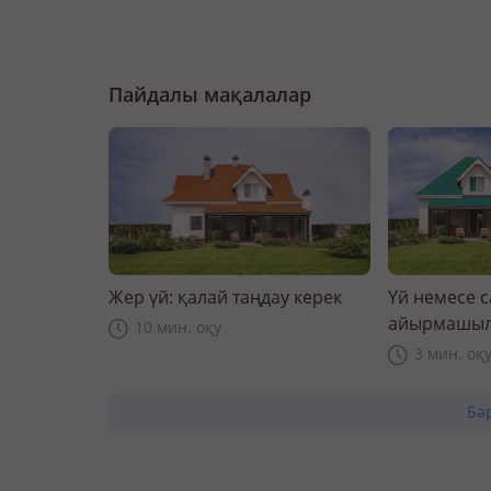
Пайдалы мақалалар
Жер үй: қалай таңдау керек
Үй немесе 
айырмашыл
10 мин. оқу
3 мин. оқ
Бә