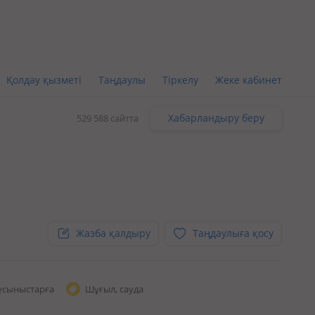
Қолдау қызметі
Таңдаулы
Тіркелу
Жеке кабинет
Хабарландыру беру
529 588 сайтта
Жазба қалдыру
Таңдаулыға қосу
ұсыныстарға
Шұғыл, сауда