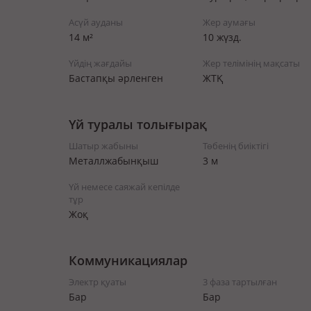
Асүй ауданы
Жер аумағы
14 м²
10 жүзд.
Үйдің жағдайы
Жер телімінің мақсаты
Бастапқы әрленген
ЖТҚ
Үй туралы толығырақ
Шатыр жабыны
Төбенің биіктігі
Металлжабынқыш
3 м
Үй немесе саяжай кепілде
тұр
Жоқ
Коммуникациялар
Электр қуаты
3 фаза тартылған
Бар
Бар