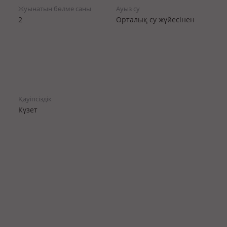
Жуынатын бөлме саны
Ауыз су
2
Орталық су жүйесінен
Қауіпсіздік
Күзет