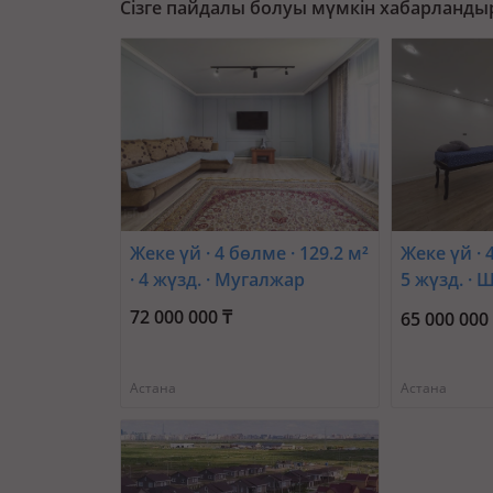
Сізге пайдалы болуы мүмкін хабарланды
Жеке үй · 4 бөлме · 129.2 м²
Жеке үй · 4
· 4 жүзд. · Мугалжар
5 жүзд. ·
Суйинбай
72 000 000 ₸
65 000 000
Астана
Астана