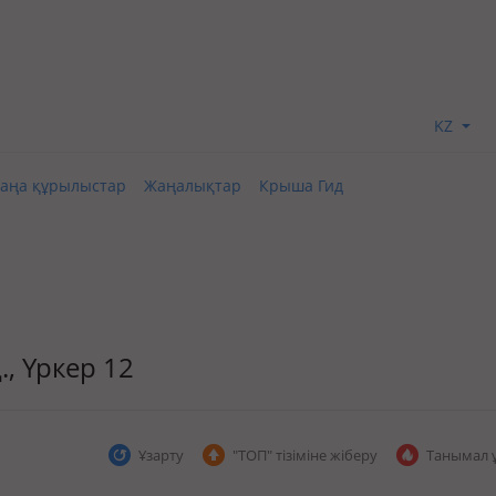
KZ
аңа құрылыстар
Жаңалықтар
Крыша Гид
., Үркер 12
Ұзарту
"ТОП" тізіміне жіберу
Танымал 