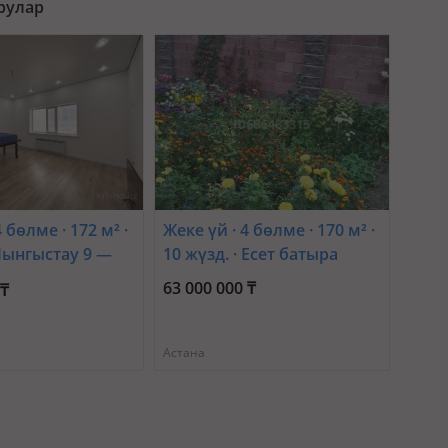
рулар
 бөлме · 172 м² ·
Жеке үй · 4 бөлме · 170 м² ·
 Шынгыстау 9 —
10 жүзд. · Есет батыра
 акын
63 000 000 ₸
 ₸
Астана