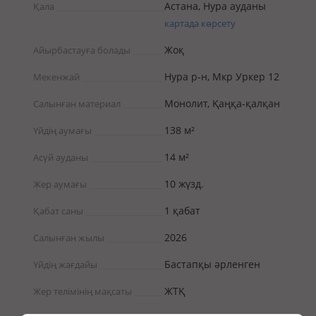
Астана, Нура ауданы
Қала
картада көрсету
Жоқ
Айырбастауға болады
Нура р-н, Мкр Уркер 12
Мекенжай
Монолит, Қаңқа-қалқан
Салынған материал
138 м²
Үйдің аумағы
14 м²
Асүй ауданы
10 жүзд.
Жер аумағы
1 қабат
Қабат саны
2026
Салынған жылы
Бастапқы әрленген
Үйдің жағдайы
ЖТҚ
Жер телімінің мақсаты