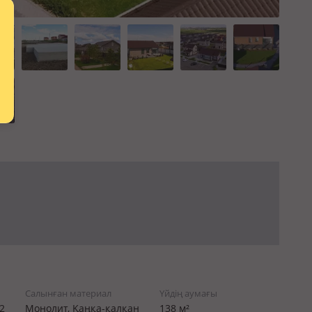
Салынған материал
Үйдің аумағы
2
Монолит, Қаңқа-қалқан
138 м²