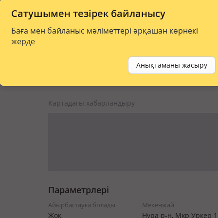
Сатушымен тезірек байланысу
Баға мен байланыс мәліметтері әрқашан көрнекі
жерде
Анықтаманы жасыру
Картадағы хабарландыру
Параметрлері
Айырбастауға болады
Мекенжай
Жоқ
Нура р-н, Мкр Уркер 1