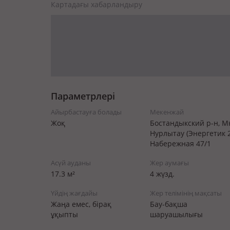
Картадағы хабарландыру
Параметрлері
Айырбастауға болады
Мекенжай
Жоқ
Бостандыкский р-н, М
Нурлытау (Энергетик 2
Набережная 47/1
Асүй ауданы
Жер аумағы
17.3 м²
4 жүзд.
Үйдің жағдайы
Жер телімінің мақсаты
Жаңа емес, бірақ
Бау-бақша
ұқыпты
шаруашылығы