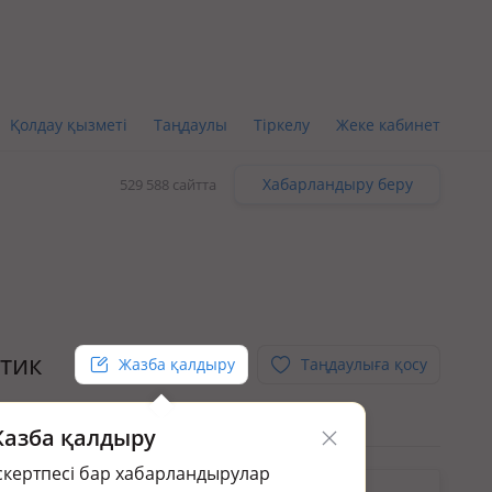
Қолдау қызметі
Таңдаулы
Тіркелу
Жеке кабинет
Хабарландыру беру
529 588 сайтта
етик
Жазба қалдыру
Таңдаулыға қосу
азба қалдыру
скертпесі бар хабарландырулар