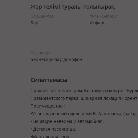
Жер телімі туралы толығырақ
Қоршау бар
Үйге кіреберіс
Бар
Асфальт
Қауіпсіздік
Бейнебақылау, домофон
Сипаттамасы
Продается 2-х этаж. дом, Бостандыкском рн "Нурлы
Президентского парка, шикарная локация ( орент
Преимущество :
•Участок ровный вдоль реки Б. Алматинка, (заезд
• Во дворе навес на 2 автомобиля.
• Детская песочница.
•Мангальная зона.