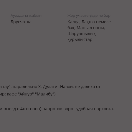
Ауладағы жабын
Жер учаскеңізде не бар
Брусчатка
Қалқа, Бақша немесе
бақ, Мангал орны,
Шаруашылық
құрылыстар
тау", паралельно Х. Дулати -Навои, не далеко от
ир: кафе "Айнур" "Малибу")
 и выезд с 4х сторон) напротив ворот удобная парковка.