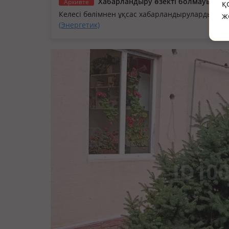
Хабарландыру өзекті болмауы мүм
Архивте
қ
Келесі бөлімнен ұқсас хабарландыруларды қа
ж
(Энергетик)