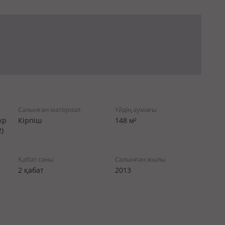
Салынған материал
Үйдің аумағы
кр
Кірпіш
148 м²
)
Қабат саны
Салынған жылы
2 қабат
2013