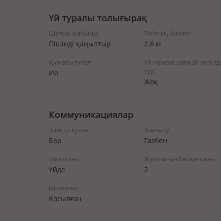
Үй туралы толығырақ
Шатыр жабыны
Төбенің биіктігі
Пішінді қаңылтыр
2.8 м
Құжаты түгел
Үй немесе саяжай кепілд
тұр
Ия
Жоқ
Коммуникациялар
Электр қуаты
Жылыту
Бар
Газбен
Әжетхана
Жуынатын бөлме саны
Үйде
2
Интернет
Қосылған