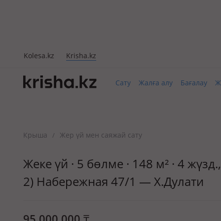
Kolesa.kz
Krisha.kz
Сату
Жалға алу
Бағалау
Ж
Крыша
Жер үй мен саяжай сату
/
Жеке үй · 5 бөлме · 148 м² · 4 жүз
2) Набережная 47/1 — Х.Дулати
95 000 000
₸