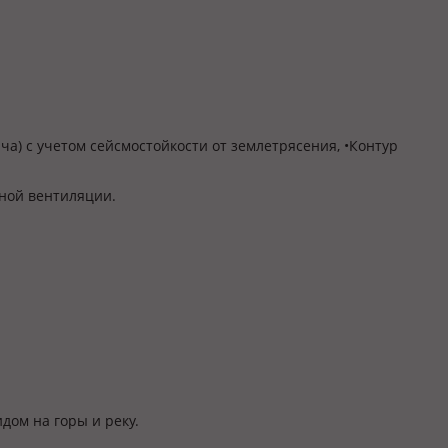
ича) с учетом сейсмостойкости от землетрясения, •Контур
нной вентиляции.
идом на горы и реку.