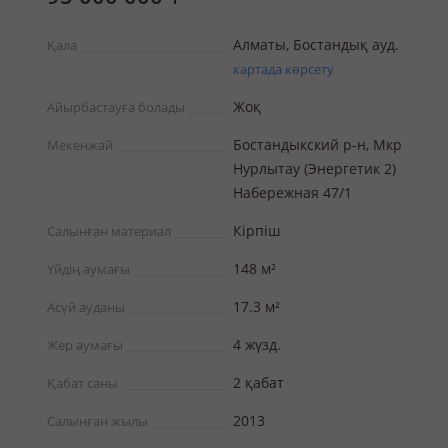
Алматы, Бостандық ауд.
Қала
картада көрсету
Жоқ
Айырбастауға болады
Бостандыкский р-н, Мкр
Мекенжай
Нурлытау (Энергетик 2)
Набережная 47/1
Кірпіш
Салынған материал
148 м²
Үйдің аумағы
17.3 м²
Асүй ауданы
4 жүзд.
Жер аумағы
2 қабат
Қабат саны
2013
Салынған жылы