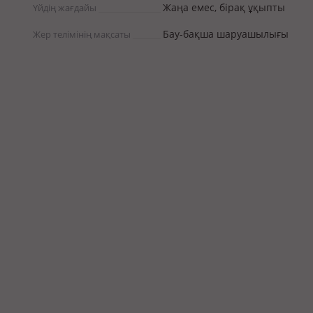
Жаңа емес, бірақ ұқыпты
Үйдің жағдайы
Бау-бақша шаруашылығы
Жер телімінің мақсаты