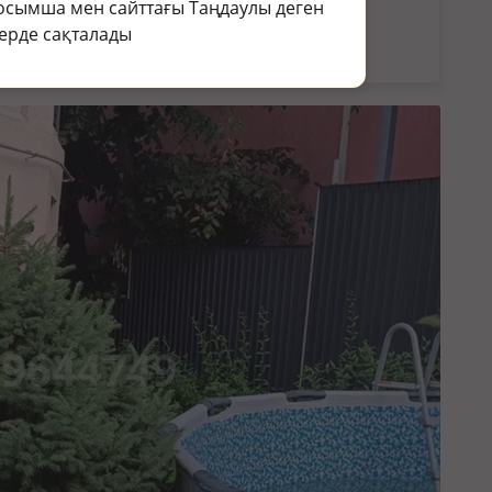
кін.
осымша мен сайттағы Таңдаулы деген
раңыз:
Жер үй мен саяжай сату в мкр нурлытау
ерде сақталады