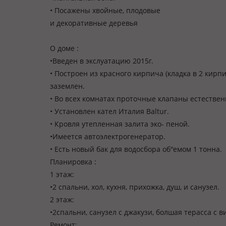
• Посажены хвойные, плодовые
и декоративные деревья
О доме :
•Введен в экслуатацию 2015г.
• Построен из красного кирпича (кладка в 2 кирп
заземлен.
• Во всех комнатах проточные клапаны естестве
• Установлен кател Италия Baltur.
• Кровля утепленная залита эко- пеной.
•Имеется автоэлектрогенератор.
• Есть новый бак для водосбора об"емом 1 тонна.
Планировка :
1 этаж:
•2 спальни, хол, кухня, прихожка, душ, и санузел.
2 этаж:
•2спальни, санузел с джакузи, болшая терасса с в
Ремонт: