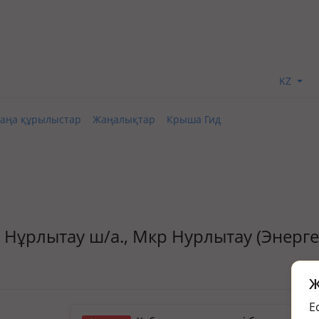
KZ
аңа құрылыстар
Жаңалықтар
Крыша Гид
д., Нұрлытау ш/а., Мкр Нурлытау (Энерг
Ж
Е