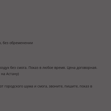
р, без обременении
здух без смога. Показ в любое время. Цена договорная.
 на Астану)
т городского шума и смога, звоните, пишите, показ в