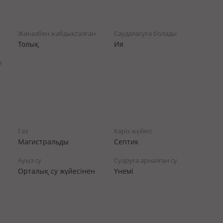
Жиһазбен жабдықталған
Саудаласуға болады
Толық
Ия
е
Газ
Кәріз жүйесі
Магистральды
Септик
Ауыз су
Суаруға арналған су
Орталық су жүйесінен
Үнемі