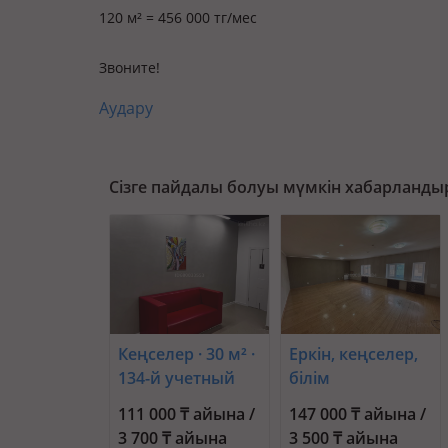
120 м² = 456 000 тг/мес
Звоните!
Аудару
Сізге пайдалы болуы мүмкін хабарланды
Кеңселер · 30 м² ·
Еркін, кеңселер,
134-й учетный
білім
квартал 181
орталықтары · 42
111 000 ₸ айына /
147 000 ₸ айына /
м² · Жаңа қала ш/
3 700 ₸ айына
3 500 ₸ айына