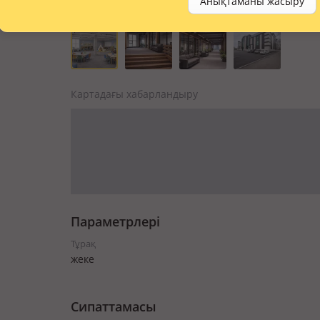
Анықтаманы жасыру
Картадағы хабарландыру
Параметрлері
Тұрақ
жеке
Сипаттамасы