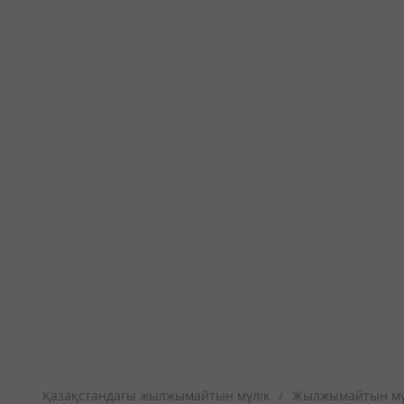
Қазақстандағы жылжымайтын мүлік
Жылжымайтын мүл
/