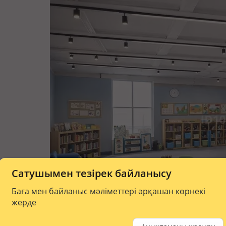
Сатушымен тезірек байланысу
Баға мен байланыс мәліметтері әрқашан көрнекі
жерде