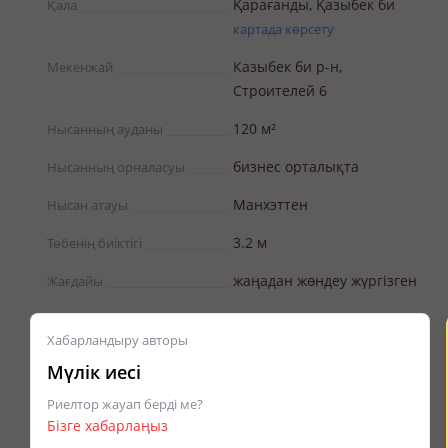
Қарағанды, Қазыбек би
Қала
картада көрсету
Казыбек би р-н,
Мекенжай
Строителей 6
120 м²
Нысанның ауданы
бизнес орталықта
Нысанның орналасуы
Манхэттен
Нысан атауы
3.2 м
Төбенің биіктігі
жаңадан жөндеу жүргізген
Жағдайы
Хабарландыру авторы
Мүлік иесі
Риелтор жауап берді ме?
Бізге хабарлаңыз