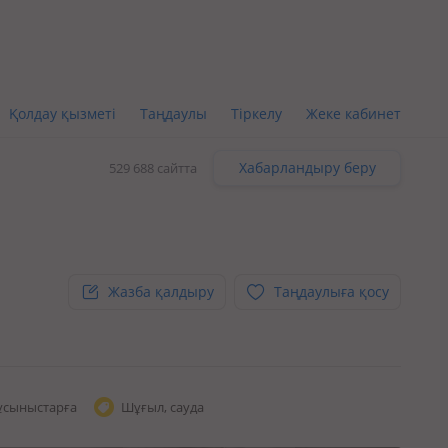
Қолдау қызметі
Таңдаулы
Тіркелу
Жеке кабинет
Хабарландыру беру
529 688 сайтта
Жазба қалдыру
Таңдаулыға қосу
ұсыныстарға
Шұғыл, сауда