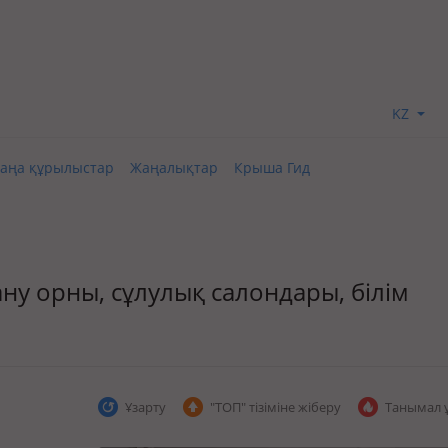
KZ
аңа құрылыстар
Жаңалықтар
Крыша Гид
ану орны, сұлулық салондары, білім
Ұзарту
"ТОП" тізіміне жіберу
Танымал 