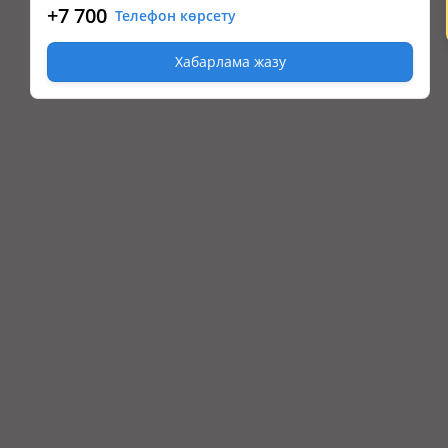
+7 700
Телефон көрсету
Хабарлама жазу