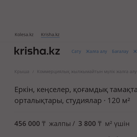
Kolesa.kz
Krisha.kz
Сату
Жалға алу
Бағалау
Ж
Крыша
Коммерциялық жылжымайтын мүлік жалға алу
/
Еркін, кеңселер, қоғамдық тамақт
орталықтары, студиялар · 120 м²
456 000
₸
жалпы
/
3 800
₸
м² үшін