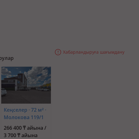
Хабарландыруға шағымдану
рулар
Кеңселер · 72 м² ·
Молокова 119/1
266 400 ₸ айына /
3 700 ₸ айына