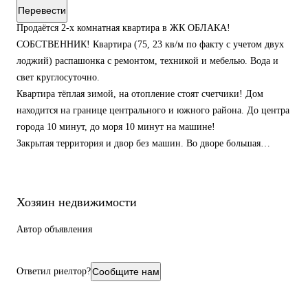
Перевести
Продаётся 2-х комнатная квартира в ЖК ОБЛАКА!
СОБСТВЕННИК! Квартира (75, 23 кв/м по факту с учетом двух
лоджий) распашонка с ремонтом, техникой и мебелью. Вода и
свет круглосуточно.
Квартира тёплая зимой, на отопление стоят счетчики! Дом
находится на границе центрального и южного района. До центра
города 10 минут, до моря 10 минут на машине!
Закрытая территория и двор без машин. Во дворе большая
детская площадка и спортивная площадка !
В подъезде есть колясочные удобно хранить велосипеды!
Также в пешей доступности школы, гимназии, садики, рынки,
Хозяин недвижимости
аптеки.
Конечная остановка 30-го автобуса, ещё через 50 метров ходят
Автор объявления
другие маршруты на которых можно добраться в любую точку
города!
Ответил риелтор?
Сообщите нам
В цокольном этаже супермаркет Пятёрочка, Красное белое,
секция бокса! через дорогу Магнит, Салоны красоты,