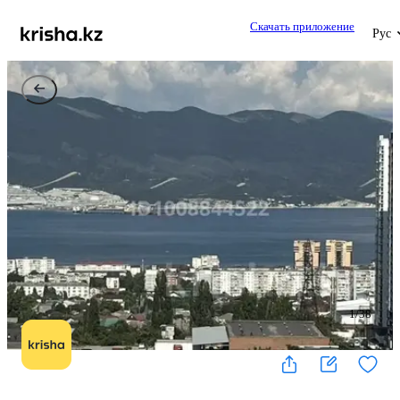
Скачать приложение
Рус
1
/
38