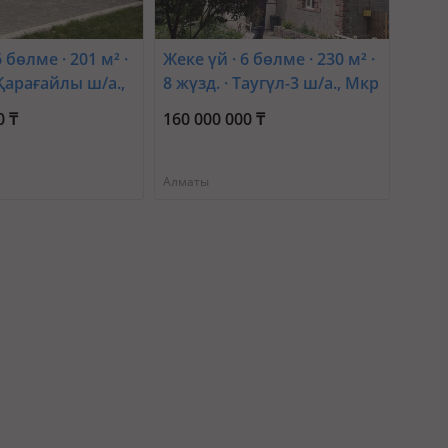
 бөлме · 201 м² ·
Жеке үй · 6 бөлме · 230 м² ·
 Қарағайлы ш/а.,
8 жүзд. · Таугүл-3 ш/а., Мкр
ы — Звездная
Таугуль-3 Сауранбаева 17
0 ₸
160 000 000 ₸
— Саина Жандосова
Алматы