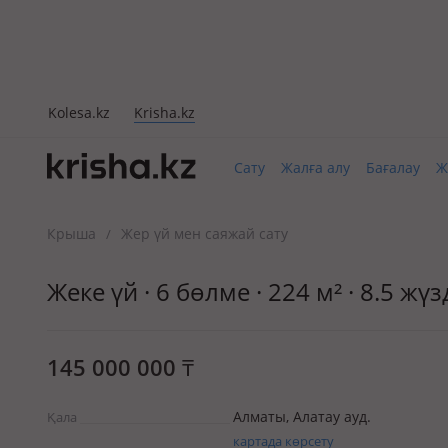
Kolesa.kz
Krisha.kz
Сату
Жалға алу
Бағалау
Ж
Крыша
Жер үй мен саяжай сату
/
Жеке үй · 6 бөлме · 224 м² · 8.5 ж
145 000 000
₸
Алматы, Алатау ауд.
Қала
картада көрсету