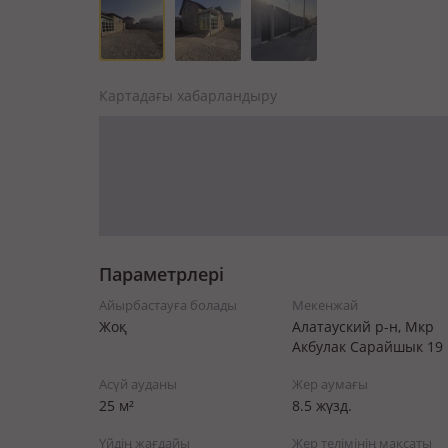
Картадағы хабарландыру
Параметрлері
Айырбастауға болады
Мекенжай
Жоқ
Алатауский р-н, Мкр
Акбулак Сарайшык 19
Асүй ауданы
Жер аумағы
25 м²
8.5 жүзд.
Үйдің жағдайы
Жер телімінің мақсаты