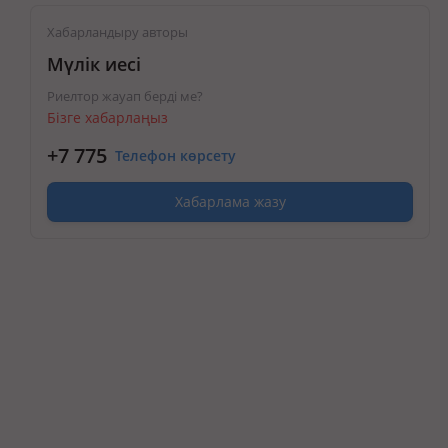
Хабарландыру авторы
Мүлік иесі
Риелтор жауап берді ме?
Бізге хабарлаңыз
+7 775
Телефон көрсету
Хабарлама жазу