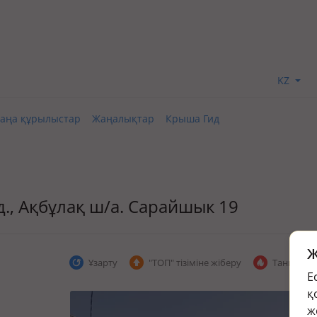
KZ
аңа құрылыстар
Жаңалықтар
Крыша Гид
үзд., Ақбұлақ ш/а. Сарайшык 19
Ж
Ұзарту
"ТОП" тізіміне жіберу
Танымал 
Е
қ
ж