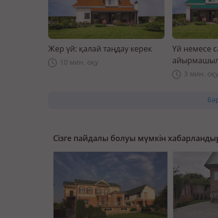
Жер үй: қалай таңдау керек
Үй немесе 
айырмашыл
10 мин. оқу
3 мин. оқ
Бә
Сізге пайдалы болуы мүмкін хабарланды