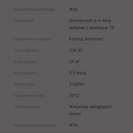
Жоқ
Айырбастауға болады
Алатауский р-н, Мкр
Мекенжай
Акбулак Сарайшык 19
Кірпіш, Монолит
Салынған материал
224 м²
Үйдің аумағы
25 м²
Асүй ауданы
8.5 жүзд.
Жер аумағы
2 қабат
Қабат саны
2012
Салынған жылы
Жақында жөндеуден
Үйдің жағдайы
өткен
ЖТҚ
Жер телімінің мақсаты