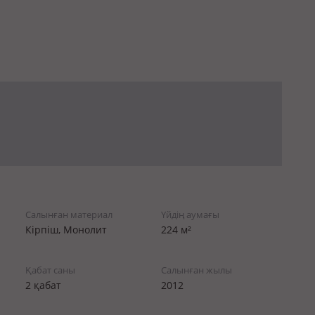
Салынған материал
Үйдің аумағы
Кірпіш, Монолит
224 м²
Қабат саны
Салынған жылы
2 қабат
2012