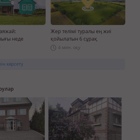
саяжай:
Жер телімі туралы ең жиі
ығы неде
қойылатын 6 сұрақ
у
4 мин. оқу
рін көрсету
рулар