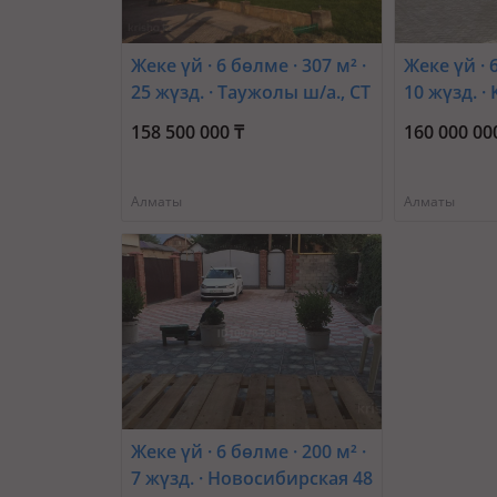
Жеке үй · 6 бөлме · 307 м² ·
Жеке үй · 6
25 жүзд. · Таужолы ш/а., СТ
10 жүзд. ·
Весна
С/Т Алмал
158 500 000 ₸
160 000 00
поляна
Алматы
Алматы
Жеке үй · 6 бөлме · 200 м² ·
7 жүзд. · Новосибирская 48