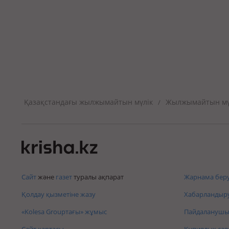
Қазақстандағы жылжымайтын мүлік
Жылжымайтын мүл
/
Сайт
және
газет
туралы ақпарат
Жарнама беру
Қолдау қызметіне жазу
Хабарландыру
«Kolesa Groupтағы» жұмыс
Пайдаланушы 