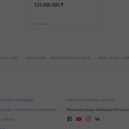
125 000 000 ₸
Алматы
ікті сату
Алматыда - жылжымайтын мүлік
Жер үй мен са
/
/
шілерге арналады
Сайттың мобильді нұсқасы
ларды орналастыру ережелері
Жаңалықтардан хабардар болыңы
келісімі