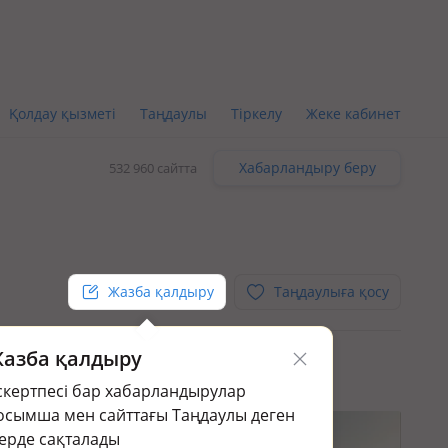
Қолдау қызметі
Таңдаулы
Тіркелу
Жеке кабинет
Хабарландыру беру
532 960 сайтта
Жазба қалдыру
Таңдаулыға қосу
азба қалдыру
ұсыныстарға
Шұғыл, сауда
скертпесі бар хабарландырулар
осымша мен сайттағы Таңдаулы деген
ерде сақталады