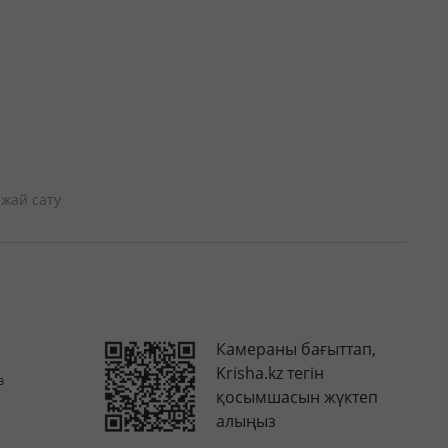
яжай сату
Камераны бағыттап,
Krisha.kz тегін
з
қосымшасын жүктеп
алыңыз