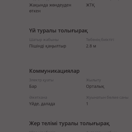
Жақында жөндеуден
ЖТҚ
өткен
Үй туралы толығырақ
Шатыр жабыны
Төбенің биіктігі
Пішінді қаңылтыр
2.8 м
Коммуникациялар
Электр қуаты
Жылыту
Бар
Орталық
Әжетхана
Жуынатын бөлме саны
Үйде, далада
1
Жер телімі туралы толығырақ