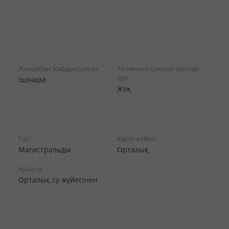
Жиһазбен жабдықталған
Үй немесе саяжай кепілде
тұр
Ішінара
Жоқ
Газ
Кәріз жүйесі
Магистральды
Орталық
Ауыз су
Орталық су жүйесінен