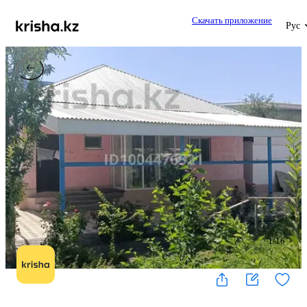
Скачать приложение
Рус
1
/
16