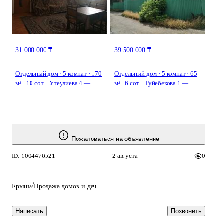
31 000 000 ₸
39 500 000 ₸
Отдельный дом · 5 комнат · 170
Отдельный дом · 5 комнат · 65
м² · 10 сот. · Утеулиева 4 —
м² · 6 сот. · Туйебекова 1 —
Болуан Шолак
Абая - Аскарова
Пожаловаться на объявление
ID: 1004476521
2 августа
0
/
Крыша
Продажа домов и дач
Написать
Позвонить